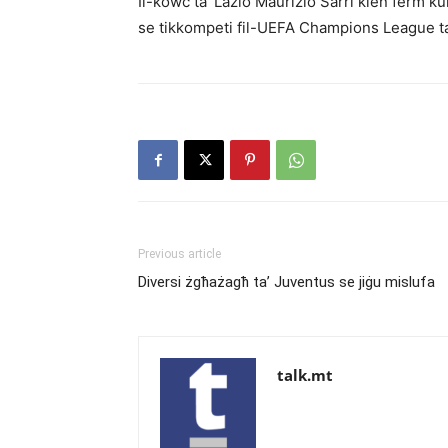
Il-kowċ ta’ Lazio Maurizio Sarri kien ferm ku
se tikkompeti fil-UEFA Champions League tal
Previous article
Diversi żgħażagħ ta’ Juventus se jiġu mislufa
talk.mt