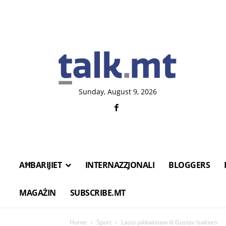
Sunday, August 9, 2026
AĦBARIJIET
INTERNAZZJONALI
BLOGGERS
MAGAŻIN
SUBSCRIBE.MT
Home
Sport
Lazio jakkwistaw lil Gustav Isaksen