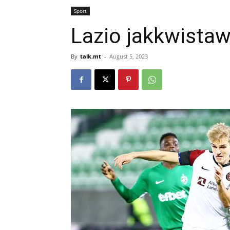
Sport
Lazio jakkwistaw
By
talk.mt
-
August 5, 2023