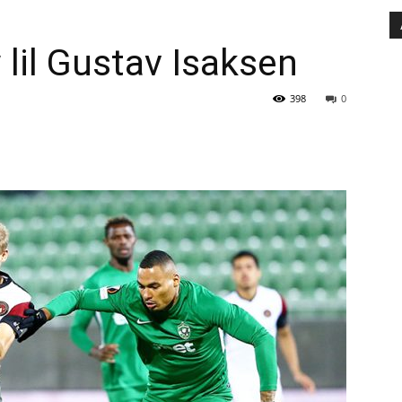
 lil Gustav Isaksen
398
0