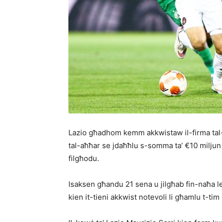
Lazio għadhom kemm akkwistaw il-firma tal
tal-aħħar se jdaħħlu s-somma ta’ €10 miljun 
filgħodu.
Isaksen għandu 21 sena u jilgħab fin-naħa le
kien it-tieni akkwist notevoli li għamlu t-tim