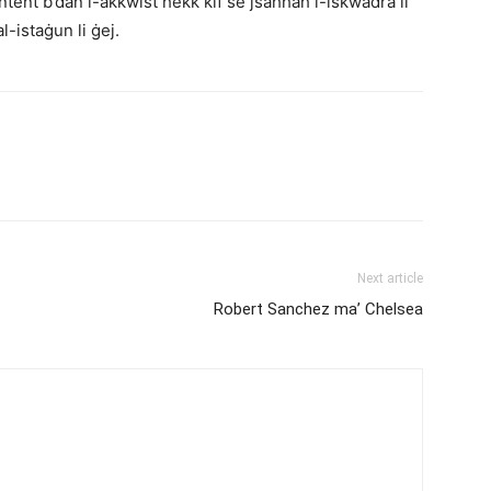
ntent b’dan l-akkwist hekk kif se jsaħħaħ l-iskwadra li
-istaġun li ġej.
Next article
Robert Sanchez ma’ Chelsea