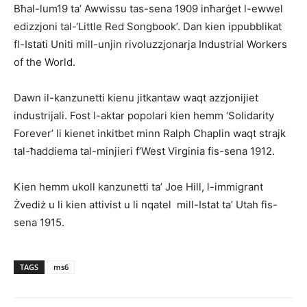
Bħal-lum19 ta’ Awwissu tas-sena 1909 inħarġet l-ewwel
edizzjoni tal-‘Little Red Songbook’. Dan kien ippubblikat
fl-Istati Uniti mill-unjin rivoluzzjonarja Industrial Workers
of the World.
Dawn il-kanzunetti kienu jitkantaw waqt azzjonijiet
industrijali. Fost l-aktar popolari kien hemm ‘Solidarity
Forever’ li kienet inkitbet minn Ralph Chaplin waqt strajk
tal-ħaddiema tal-minjieri f’West Virginia fis-sena 1912.
Kien hemm ukoll kanzunetti ta’ Joe Hill, l-immigrant
Żvediż u li kien attivist u li nqatel mill-Istat ta’ Utah fis-
sena 1915.
TAGS
ms6