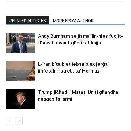
RELATED ARTICLES
MORE FROM AUTHOR
Andy Burnham se jisma’ lin-nies fuq it-
tħassib dwar l-għoli tal-ħajja
L-Iran b’talbiet iebsa biex jerġa’
jinfetaħ l-Istrett ta’ Hormuz
Trump jiċħad li l-Istati Uniti għandha
nuqqas ta’ armi