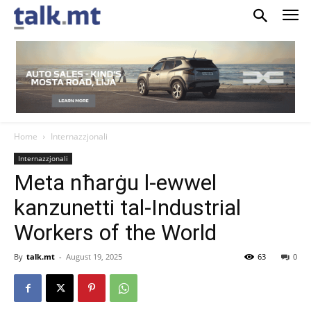
Home
Internazzjonali
Internazzjonali
Meta nħarġu l-ewwel
kanzunetti tal-Industrial
Workers of the World
By
talk.mt
-
August 19, 2025
63
0