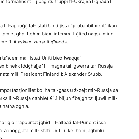
m formalment li jibagħtu truppi fl-Ukrajna l-għada li
li l-appoġġ tal-Istati Uniti jista’ “probabbilment” ikun
it-tamiet għal ftehim biex jintemm il-ġlied naqsu minn
ump fl-Alaska x-xahar li għadda.
 taħdem mal-Istati Uniti biex twaqqaf l-
iex b’hekk iddgħajjef il-“magna tal-gwerra tar-Russja
onata mill-President Finlandiż Alexander Stubb.
importazzjonijiet kollha tal-gass u ż-żejt mir-Russja sa
a li r-Russja daħħlet €1.1 biljun f’bejgħ ta’ fjuwil mill-
a ħafna ogħla.
er ġie rrappurtat jgħid li l-alleati tal-Punent issa
, appoġġjata mill-Istati Uniti, u kellhom jagħmlu
a.