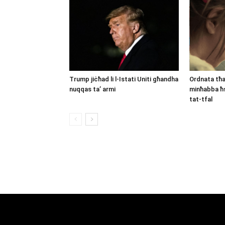
Trump jiċħad li l-Istati Uniti għandha
Ordnata tħa
nuqqas ta’ armi
minħabba ħs
tat-tfal