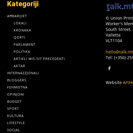
Kategoriji
AĦBARIJIET
© Union Print
LOKALI
Worker's Memo
South Street,
KRONAKA
Valletta
QORTI
VLT1104
PARLAMENT
hello@talk.mt
POLITIKA
Tel: (+356) 2
ARTIKLI MIS-SIT PREĊEDENTI
AKTAR
INTERNAZZJONALI
BLOGGERS
Website
ArtH
FEHMIETNA
OPINJONI
BUDGET
SPORT
KULTURA
LIFESTYLE
SOĊJAL