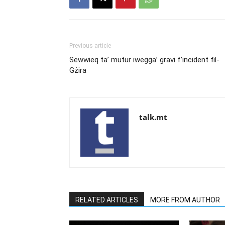
Previous article
Sewwieq ta’ mutur iweġġa’ gravi f’inċident fil-
Gżira
talk.mt
RELATED ARTICLES
MORE FROM AUTHOR