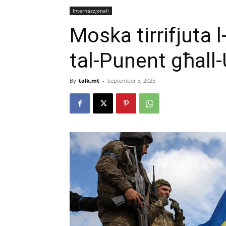
Internazzjonali
Moska tirrifjuta l
tal-Punent għall
By
talk.mt
-
September 5, 2025