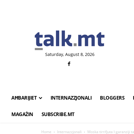
Saturday, August 8, 2026
AĦBARIJIET
INTERNAZZJONALI
BLOGGERS
MAGAŻIN
SUBSCRIBE.MT
Home
Internazzjonali
Moska tirrifjuta l-garanziji 