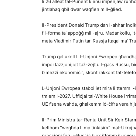
li 26 alleat tal-Punent kienu impenjaw ruħho
jintlaħaq qbil dwar waqfien mill-ġlied.
Il-President Donald Trump dan l-aħħar indika 
fil-forma ta’ appoġġ mill-ajru. Madankollu, 
meta Vladimir Putin tar-Russja ltaqa’ ma’ Tr
Trump qal ukoll li l-Unjoni Ewropea għandha
importazzjonijiet taż-żejt u l-gass Russu, b
b’mezzi ekonomiċi”, skont rakkont tat-telef
L-Unjoni Ewropea stabbiliet mira li ttemm l-
tmiem l-2027. Uffiċjal tal-White House irrimark
UE f’sena waħda, għalkemm iċ-ċifra vera hij
Il-Prim Ministru tar-Renju Unit Sir Keir Starm
kellhom “wegħda li ma tinkisirx” mal-Ukrajna
pressjoni fuq ir-Russja biex ittemm il-gwerr