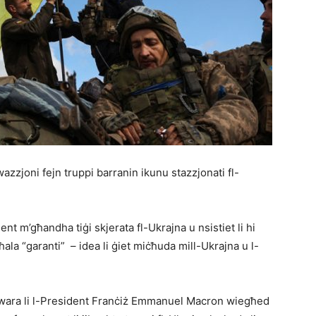
twazzjoni fejn truppi barranin ikunu stazzjonati fl-
nt m’għandha tiġi skjerata fl-Ukrajna u nsistiet li hi
ħala “garanti” – idea li ġiet miċħuda mill-Ukrajna u l-
ret wara li l-President Franċiż Emmanuel Macron wiegħed