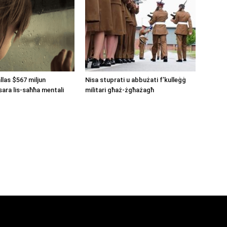
llas $567 miljun
Nisa stuprati u abbużati f’kulleġġ
ara lis-saħħa mentali
militari għaż-żgħażagħ