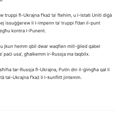
 truppi fl-Ukrajna f’każ ta’ ftehim, u l-Istati Uniti diġà
j issuġġerew li l-impenn ta’ truppi f’dan il-punt
tiegħu kontra l-Punent.
du jkun hemm qbil dwar waqfien mill-ġlied qabel
a’ paċi usa’, għalkemm ir-Russja ma taqbilx.
sħiħa tar-Russja fl-Ukrajna, Putin din il-ġimgħa qal li
 tal-Ukrajna f’każ li l-kunflitt jintemm.