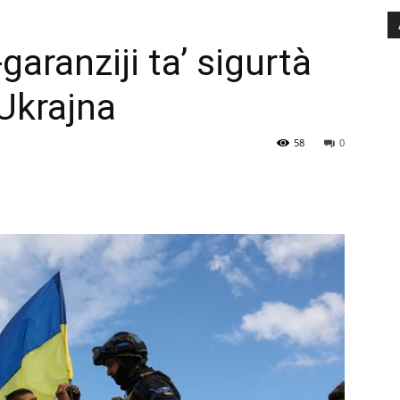
-garanziji ta’ sigurtà
-Ukrajna
58
0