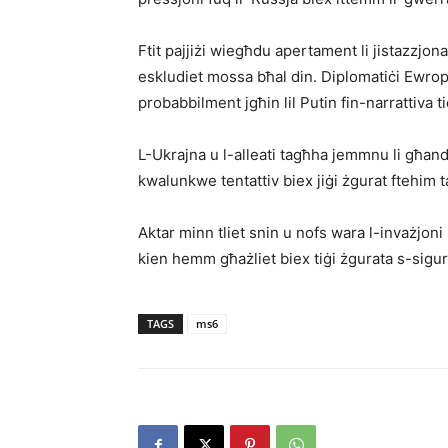
Ftit pajjiżi wiegħdu apertament li jistazzjonaw
eskludiet mossa bħal din. Diplomatiċi Ewrope
probabbilment jgħin lil Putin fin-narrattiva 
L-Ukrajna u l-alleati tagħha jemmnu li għan
kwalunkwe tentattiv biex jiġi żgurat ftehim t
Aktar minn tliet snin u nofs wara l-invażjoni 
kien hemm għażliet biex tiġi żgurata s-sigurtà
TAGS
ms6