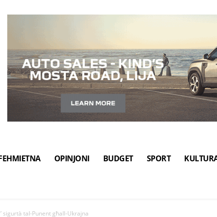
FEHMIETNA
OPINJONI
BUDGET
SPORT
KULTUR
ta’ sigurtà tal-Punent għall-Ukrajna