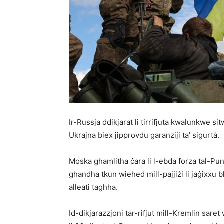
Ir-Russja ddikjarat li tirrifjuta kwalunkwe si
Ukrajna biex jipprovdu garanziji ta’ sigurtà.
Moska għamlitha ċara li l-ebda forza tal-Pune
għandha tkun wieħed mill-pajjiżi li jaġixxu b
alleati tagħha.
Id-dikjarazzjoni tar-rifjut mill-Kremlin sa