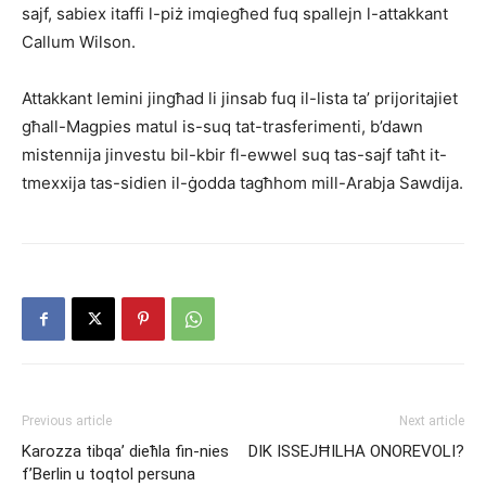
sajf, sabiex itaffi l-piż imqiegħed fuq spallejn l-attakkant
Callum Wilson.
Attakkant lemini jingħad li jinsab fuq il-lista ta’ prijoritajiet
għall-Magpies matul is-suq tat-trasferimenti, b’dawn
mistennija jinvestu bil-kbir fl-ewwel suq tas-sajf taħt it-
tmexxija tas-sidien il-ġodda tagħhom mill-Arabja Sawdija.
Previous article
Next article
Karozza tibqa’ dieħla fin-nies
DIK ISSEJĦILHA ONOREVOLI?
f’Berlin u toqtol persuna