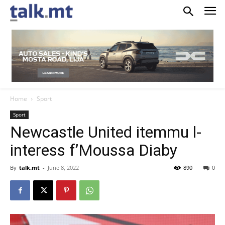
Home
Sport
Sport
Newcastle United itemmu l-
interess f’Moussa Diaby
By
talk.mt
-
June 8, 2022
890
0