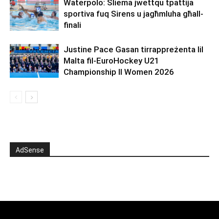
Waterpolo: Sliema jwettqu tpattija
sportiva fuq Sirens u jagħmluha għall-
finali
Justine Pace Gasan tirrappreżenta lil
Malta fil-EuroHockey U21
Championship II Women 2026
AdSense