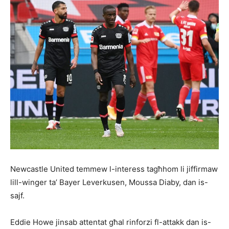
Newcastle United temmew l-interess tagħhom li jiffirmaw
lill-winger ta’ Bayer Leverkusen, Moussa Diaby, dan is-
sajf.
Eddie Howe jinsab attentat għal rinforzi fl-attakk dan is-