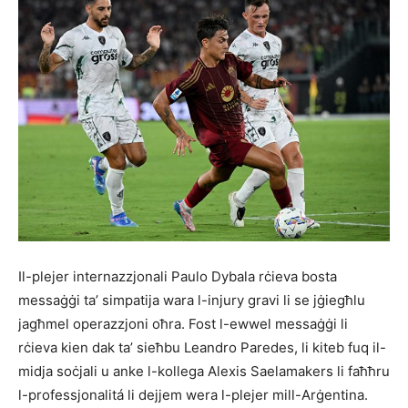
Il-plejer internazzjonali Paulo Dybala rċieva bosta
messaġġi ta’ simpatija wara l-injury gravi li se jġiegħlu
jagħmel operazzjoni oħra. Fost l-ewwel messaġġi li
rċieva kien dak ta’ sieħbu Leandro Paredes, li kiteb fuq il-
midja soċjali u anke l-kollega Alexis Saelamakers li faħħru
l-professjonalitá li dejjem wera l-plejer mill-Arġentina.