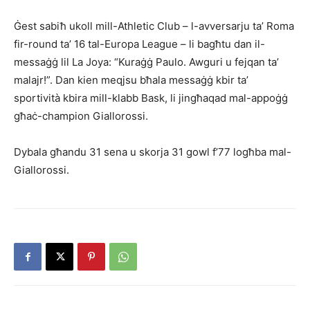
Ġest sabiħ ukoll mill-Athletic Club – l-avversarju ta’ Roma
fir-round ta’ 16 tal-Europa League – li bagħtu dan il-
messaġġ lil La Joya: “Kuraġġ Paulo. Awguri u fejqan ta’
malajr!”. Dan kien meqjsu bħala messaġġ kbir ta’
sportività kbira mill-klabb Bask, li jingħaqad mal-appoġġ
għaċ-champion Giallorossi.
Dybala għandu 31 sena u skorja 31 gowl f’77 logħba mal-
Giallorossi.