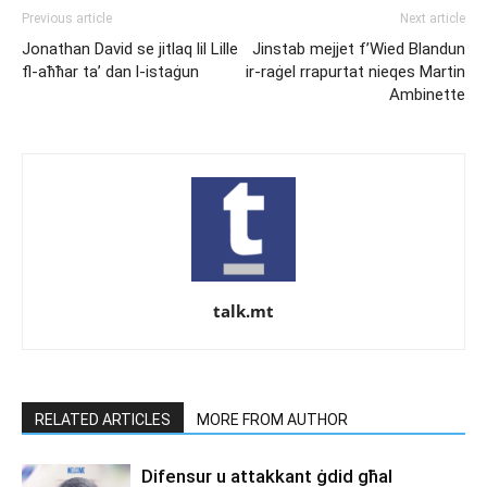
Previous article
Next article
Jonathan David se jitlaq lil Lille
Јinstab meјјet f’Wied Blandun
fl-aħħar ta’ dan l-istaġun
ir-raġel rrapurtat nieqes Martin
Ambinette
talk.mt
RELATED ARTICLES
MORE FROM AUTHOR
Difensur u attakkant ġdid għal