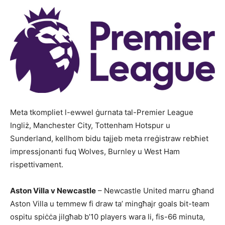
Meta tkompliet l-ewwel ġurnata tal-Premier League
Ingliż, Manchester City, Tottenham Hotspur u
Sunderland, kellhom bidu tajjeb meta rreġistraw reb­ħiet
impressjonanti fuq Wolves, Burnley u West Ham
rispettivament.
Aston Villa v Newcastle
– Newcastle United marru għand
Aston Villa u temmew fi draw ta’ mingħajr goals bit-team
ospitu spiċċa jilgħab b’10 players wara li, fis-66 minuta,