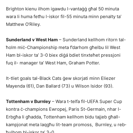
Brighton kienu ilhom igawdu l-vantaġġ għal 50 minuta
wara li huma fetħu l-iskor fil-55 minuta minn penalty ta’
Matthew O’Riley.
Sunderland v West Ham
– Sunderland kellhom ritorn tal-
ħolm miċ-Cham­pion­ship meta f’darhom għelbu lil West
Ham bl-iskor ta’ 3-0 biex diġá bdiet tinxteħ­et pressjoni
fuq il- manager ta’ West Ham, Graham Potter.
It-tliet goals tal-Black Cats ġew skorjati minn Eliezer
Mayenda (61), Dan Ballard (73) u Wilson Isidor (93).
Tottenham v Burnley
– Wara t-telfa fil-UEFA Super Cup
kontra ċ-champions Ewropej, Paris St-Germain, nhar l-
Erbgħa li għad­da, Tottenham kellhom bidu tajjeb għall-
kampjonat me­ta laqgħu lit-team promoss, Burnley, u reb­
ħulhom bl-iskor ta’ 3-0.