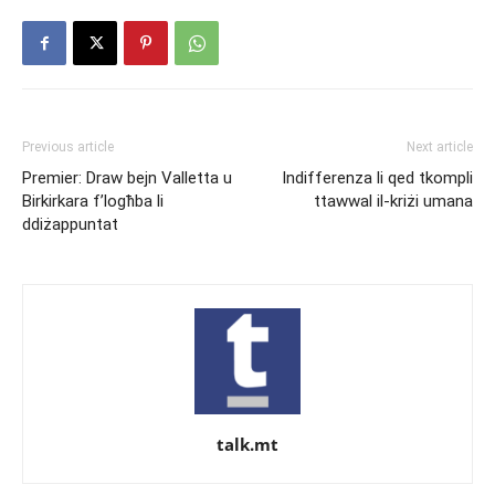
Previous article
Next article
Premier: Draw bejn Valletta u
Indifferenza li qed tkompli
Birkirkara f’logħba li
ttawwal il-kriżi umana
ddiżappuntat
talk.mt