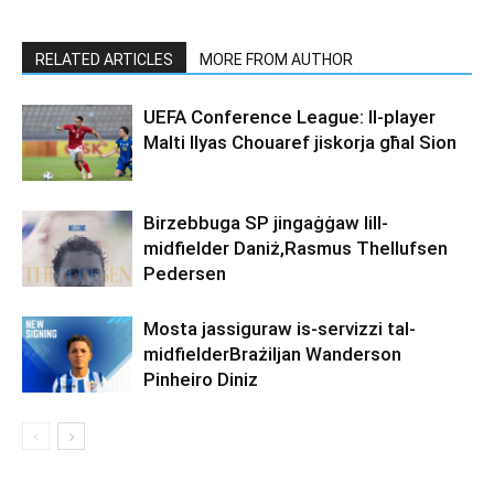
RELATED ARTICLES
MORE FROM AUTHOR
UEFA Conference League: Il-player
Malti Ilyas Chouaref jiskorja għal Sion
Birzebbuga SP jingaġġaw lill-
midfielder Daniż,Rasmus Thellufsen
Pedersen
Mosta jassiguraw is-servizzi tal-
midfielderBrażiljan Wanderson
Pinheiro Diniz