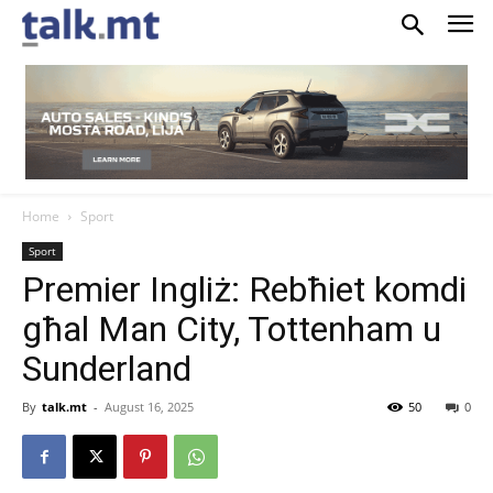
Home
Sport
Sport
Premier Ingliż: Rebħiet komdi
għal Man City, Tottenham u
Sunderland
By
talk.mt
-
August 16, 2025
50
0