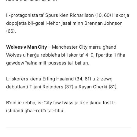
Il-protagonista ta’ Spurs kien Richarlison (10, 60) li skorja
doppjetta bil-goal l-ieħor jasal minn Brennan Johnson
(66).
Wolves v Man City
– Manchester City marru għand
Wolves u ħarġu rebbieħa bl-iskor ta’ 4-0, f’partita li fiha
gawdew ħafna mill-pussess tal-ballun.
L-iskorers kienu Erling Haaland (34, 61) u ż-zewġ
debuttanti Tijani Reijnders (37) u Rayan Cherki (81).
B’din ir-rebħa, is-City taw twissija li se jkunu fost l-
isfidanti għar-rebħ tat-titlu.