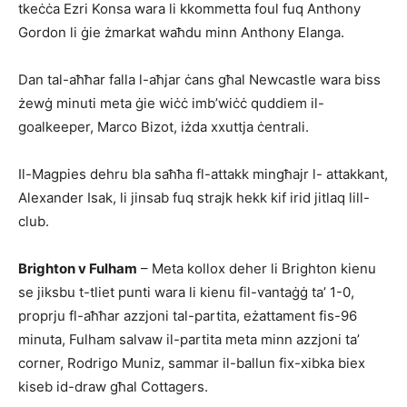
tkeċċa Ezri Konsa wara li kkommetta foul fuq Anthony
Gordon li ġie żmarkat waħdu minn Anthony Elanga.
Dan tal-aħħar falla l-aħjar ċans għal Newcastle wara biss
żewġ minuti meta ġie wiċċ imb’wiċċ quddiem il-
goalkeeper, Marco Bizot, iżda xxuttja ċentrali.
Il-Magpies dehru bla saħħa fl-attakk mingħajr l- attakkant,
Alexander Isak, li jinsab fuq strajk hekk kif irid jitlaq lill-
club.
Brighton v Fulham
– Meta kollox deher li Brighton kienu
se jiksbu t-tliet punti wara li kienu fil-vantaġġ ta’ 1-0,
proprju fl-aħħar azzjoni tal-partita, eżattament fis-96
minuta, Fulham salvaw il-partita meta minn azzjoni ta’
corner, Rodrigo Muniz, sammar il-ballun fix-xibka biex
kiseb id-draw għal Cottagers.