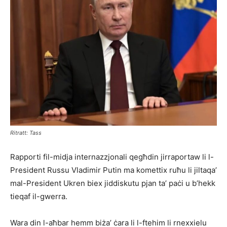
Ritratt: Tass
Rapporti fil-midja internazzjonali qegħdin jirraportaw li l-
President Russu Vladimir Putin ma komettix ruħu li jiltaqa’
mal-President Ukren biex jiddiskutu pjan ta’ paċi u b’hekk
tieqaf il-gwerra.
Wara din l-aħbar hemm biża’ ċara li l-ftehim li rnexxielu