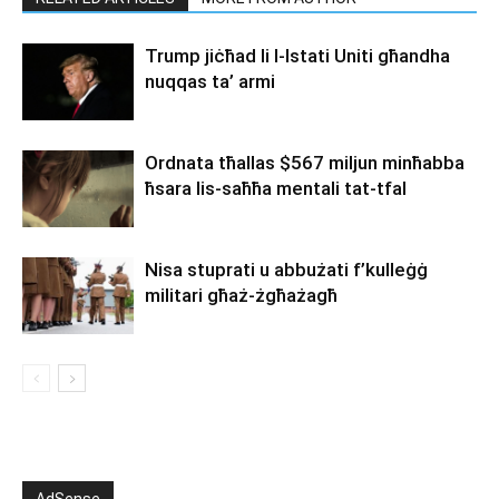
Trump jiċħad li l-Istati Uniti għandha
nuqqas ta’ armi
Ordnata tħallas $567 miljun minħabba
ħsara lis-saħħa mentali tat-tfal
Nisa stuprati u abbużati f’kulleġġ
militari għaż-żgħażagħ
AdSense