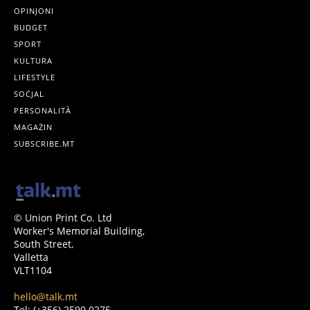
OPINJONI
BUDGET
SPORT
KULTURA
LIFESTYLE
SOĊJAL
PERSONALITÀ
MAGAŻIN
SUBSCRIBE.MT
© Union Print Co. Ltd
Worker's Memorial Building,
South Street,
Valletta
VLT1104
hello@talk.mt
Tel: (+356) 2590 0275