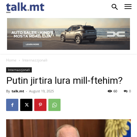
Home
Internazzjonali
Internazzjonali
Putin jirtira lura mill-ftehim?
By
talk.mt
-
August 19, 2025
60
0