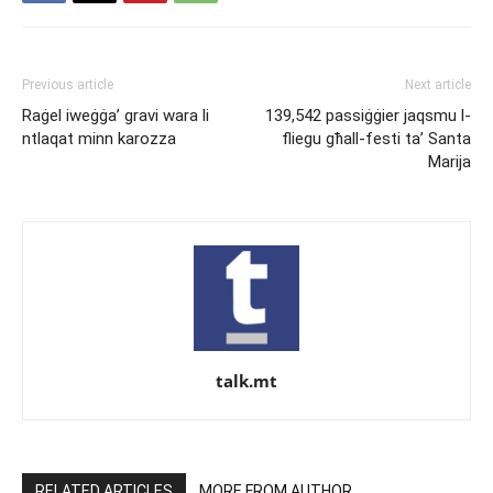
Previous article
Next article
Raġel iweġġa’ gravi wara li
139,542 passiġġier jaqsmu l-
ntlaqat minn karozza
fliegu għall-festi ta’ Santa
Marija
talk.mt
RELATED ARTICLES
MORE FROM AUTHOR