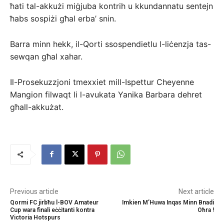
ħati tal-akkużi miġjuba kontrih u kkundannatu sentejn
ħabs sospiżi għal erba’ snin.
Barra minn hekk, il-Qorti ssospendietlu l-liċenzja tas-
sewqan għal xahar.
Il-Prosekuzzjoni tmexxiet mill-Ispettur Cheyenne
Mangion filwaqt li l-avukata Yanika Barbara dehret
għall-akkużat.
Previous article
Next article
Qormi FC jirbħu l-BOV Amateur
Imkien M’Huwa Inqas Minn Bnadi
Cup wara finali eċċitanti kontra
Oħra !
Victoria Hotspurs