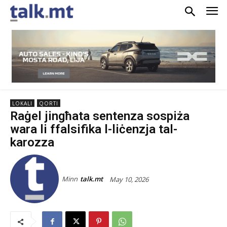
LOKALI
QORTI
Raġel jingħata sentenza sospiża
wara li ffalsifika l-liċenzja tal-
karozza
Minn
talk.mt
May 10, 2026