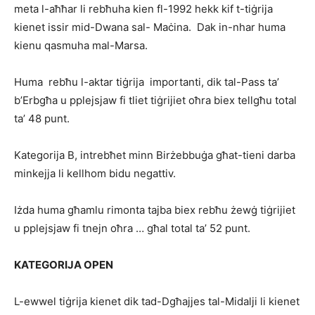
meta l-aħħar li rebħuha kien fl-1992 hekk kif t-tiġrija
kienet issir mid-Dwana sal- Maċina. Dak in-nhar huma
kienu qasmuha mal-Marsa.
Huma rebħu l-aktar tiġrija importanti, dik tal-Pass ta’
b’Erbgħa u pplejsjaw fi tliet tiġrijiet oħ­ra biex tel­lgħu total
ta’ 48 punt.
Kategorija B, intrebħet minn Birżebbuġa għat-tieni darba
minkejja li kellhom bidu negattiv.
Iżda huma għamlu rimonta tajba biex rebħu żewġ tiġrijiet
u pplejsjaw fi tnejn oħra … għal total ta’ 52 punt.
KATEGORIJA OPEN
L-ewwel tiġrija kienet dik tad-Dgħajjes tal-Midalji li kienet