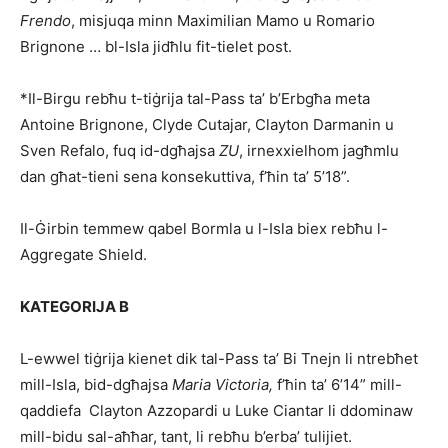
Frendo
, misjuqa minn Maximilian Mamo u Ro­ma­rio
Brignone … bl-Isla jidħlu fit-tielet post.
*Il-Birgu rebħu t-tiġrija tal-Pass ta’ b’Erbgħa meta
Antoine Brignone, Clyde Cutajar, Clayton Darmanin u
Sven Refalo, fuq id-dgħajsa
ZU
, irnexxielhom jagħmlu
dan għat-tieni sena konsekuttiva, f’ħin ta’ 5’18”.
Il-Ġirbin temmew qabel Bormla u l-Isla biex rebħu l-
Aggregate Shield.
KATEGORIJA B
L-ewwel tiġrija kienet dik tal-Pass ta’ Bi Tnejn li ntreb­ħet
mill-Isla, bid-dgħajsa
Maria Victoria,
f’ħin ta’ 6’14” mill-
qaddiefa Clayton Az­zopardi u Luke Ciantar li ddominaw
mill-bidu sal-aħ­ħar, tant, li rebħu b’erba’ tulijiet.