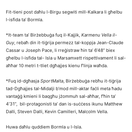
Fit-tieni post daħlu l-Birgu segwiti mill-Kalkara li għelbu
l-isfida ta’ Bormla.
*It-team ta’ Birżebbuġa fuq il-Kajjik,
Karmenu Vella il-
Guy
, rebaħ din it-tiġrija permezz tal-koppja Jean-Claude
Cassar u Joseph Pace, li rreġistraw ħin ta’ 6’48” biex
għelbu l-isfida tal- Isla u Marsamxett rispettivament li sal-
aħħar 10 metri t-tliet dgħajjes kienu f’linja waħda.
*Fuq id-dgħasja
SportMalta
, Birżebbuġa rebħu it-tiġ­rija
tad-Dgħajjes tal-Midalji b’mod mill-aktar faċli meta ħadu
vantaġġ kmieni li baqgħu jżommuh sal-aħħar, f’ħin ta’
4’31”, bil-protagonisti ta’ dan is-suċċess ikunu Matthew
Dalli, Steven Dalli, Kevin Camilleri, Malcolm Vella.
Huwa daħlu quddiem Bormla u l-Isla.