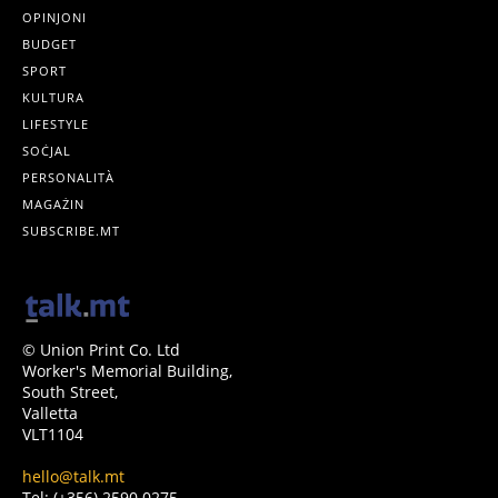
OPINJONI
BUDGET
SPORT
KULTURA
LIFESTYLE
SOĊJAL
PERSONALITÀ
MAGAŻIN
SUBSCRIBE.MT
© Union Print Co. Ltd
Worker's Memorial Building,
South Street,
Valletta
VLT1104
hello@talk.mt
Tel: (+356) 2590 0275