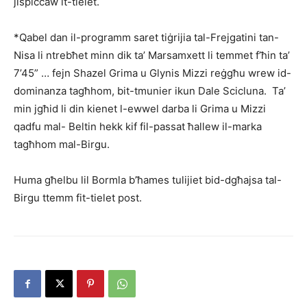
jispiċċaw it-tielet.
*Qabel dan il-programm saret tiġrijia tal-Frejgatini tan-
Nisa li ntrebħet minn dik ta’ Marsamxett li temmet f’ħin ta’
7’45” … fejn Shazel Grima u Glynis Mizzi reġ­għu wrew id-
dominanza tagħhom, bit-tmunier ikun Dale Scicluna. Ta’
min jgħid li din kienet l-ewwel darba li Grima u Mizzi
qadfu mal- Beltin hekk kif fil-passat ħallew il-marka
tagħhom mal-Birgu.
Huma għelbu lil Bormla b’ħames tulijiet bid-dgħajsa tal-
Birgu ttemm fit-tielet post.