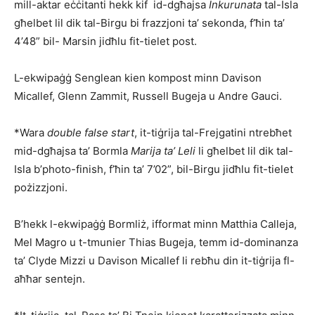
mill-aktar eċċitanti hekk kif id-dgħajsa
Inkurunata
tal-Isla
għelbet lil dik tal-Birgu bi frazzjoni ta’ sekonda, f’ħin ta’
4’48” bil- Marsin jidħlu fit-tielet post.
L-ekwipaġġ Senglean kien kompost minn Davison
Micallef, Glenn Zammit, Russell Bugeja u Andre Gau­ci.
*Wara
double false start
, it-tiġrija tal-Frejgatini ntre­b­ħet
mid-dgħajsa ta’ Bormla
Marija ta’ Leli
li għelbet lil dik tal-
Isla b’photo-finish, f’ħin ta’ 7’02”, bil-Birgu jidħlu fit-tielet
pożizzjoni.
B’hekk l-ekwipaġġ Bormliż, ifformat minn Matthia Calleja,
Mel Magro u t-tmunier Thias Bugeja, temm id-dominanza
ta’ Clyde Mizzi u Davison Micallef li reb­ħu din it-tiġrija fl-
aħħar sen­tejn.