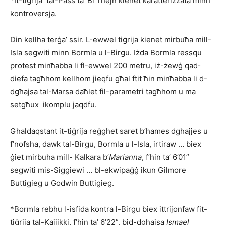
*It-tiġrija tal-Pass ta’ Bi Tnejn kienet karatterizzata minn
kontroversja.
Din kellha terġa’ ssir. L-ewwel tiġrija kienet mirbuħa mill-
Isla segwiti minn Bormla u l-Birgu. Iżda Bor­mla ressqu
protest minħabba li fl-ewwel 200 metru, iż-żewġ qad­
diefa tagħhom kellhom jieqfu għal ftit ħin minħabba li d-
dgħajsa tal-Marsa daħlet fil-parametri tagħhom u ma
setgħux ikomplu jaqdfu.
Għaldaqstant it-tiġrija reġ­għet saret b’ħames dgħaj­jes u
f’nofsha, dawk tal-Birgu, Bormla u l-Isla, irtiraw … biex
ġiet mirbuħa mill- Kalkara b’
Marianna
, f’ħin ta’ 6’01”
segwiti mis-Siggiewi … bl-ekwipaġġ ikun Gilmore
Buttigieg u Godwin Buttigieg.
*Bormla rebħu l-isfida kontra l-Birgu biex ittrijonfaw fit-
tiġrija tal-Kajjikki, f’ħin ta’ 6’22”, bid-dgħajsa
Ismael