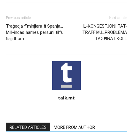
Previous article
Next article
Traġedja f’minjiera fi Spanja…
IL-KONĠESTJONI TAT-
Mill-inqas ħames persuni tilfu
TRAFFIKU…PROBLEMA
ħajjithom
TAGĦNA LKOLL
talk.mt
RELATED ARTICLES
MORE FROM AUTHOR