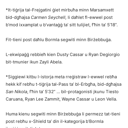
*It-tiġrija tal-Frejgatini ġiet mirbuħa minn Marsam­xett
bid-dgħajsa
Carmen Sey­chell,
li daħlet fl-ewwel post
b’mod ixxamplat u b’vantaġġ ta’ sitt tulijiet, f’ħin ta’ 5’18”.
Fit-tieni post daħlu Bormla segwiti minn Birżebbuġa.
L-ekwipaġġ rebbieħ kien Dusty Cassar u Ryan Degiorgio
bit-tmunier ikun Zayli Abela.
*Siggiewi kitbu l-istorja meta rreġistraw l-ewwel reb­ħa
hekk kif rebħu t-tiġrija tal-Pass ta’ bl-Erbgħa, bid-dgħajsa
San Nikola
, f’ħin ta’ 5’32” … bil-protagonisti jkunu Tiesto
Caruana, Ryan Lee Zammit, Wayne Cassar u Leon Vella.
Huma kienu segwiti minn Birżebbuġa li permezz tat-tieni
post rebħu x-Shield ta’ din il-kategorija b’Bor
mla