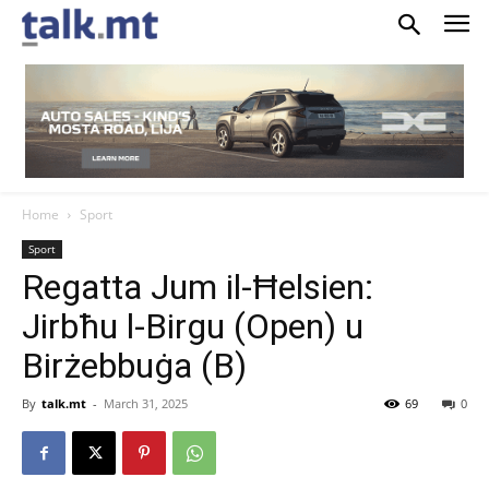
Home
Sport
Sport
Regatta Jum il-Ħelsien:
Jirbħu l-Birgu (Open) u
Birżebbuġa (B)
By
talk.mt
-
March 31, 2025
69
0