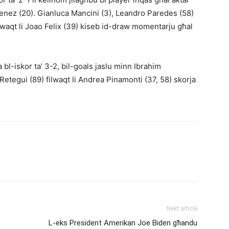
enez (20). Gianluca Mancini (3), Leandro Paredes (58)
lwaqt li Joao Felix (39) kiseb id-draw momentarju għal
 bl-iskor ta’ 3-2, bil-goals jaslu minn Ibrahim
Retegui (89) filwaqt li Andrea Pinamonti (37, 58) skorja
Next article
L-eks President Amerikan Јoe Biden għandu