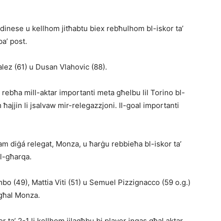
dinese u kellhom jitħabtu biex reb­ħulhom bl-iskor ta’
ba’ post.
lez (61) u Dusan Vlahovic (88).
rebħa mill-aktar importanti meta għelbu lil Torino bl-
ħajjin li jsalvaw mir-relegazzjoni. Il-goal importanti
m diġá relegat, Monza, u ħarġu rebbieħa bl-iskor ta’
ll-għarqa.
 (49), Mattia Viti (51) u Se­muel Pizzignacco (59 o.g.)
 għal Monza.
r ta’ 2-1 li kellhom jilagħbu bi player inqas għal aktar