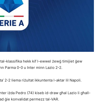
a tal-klassifika hekk kif l-ewwel żewġ timijiet ġew
nn Parma 0-0 u Inter minn Lazio 2-2.
a’ 2-2 liema riżultat ikkuntenta l-aktar lil Napoli.
Inter iżda Pedro (74) kiseb id-draw għal Lazio li għall-
d ġie konvalidat permezz tal-VAR.