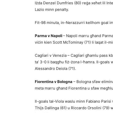
Iżda Denzel Dumfries (80) reġa xeħet lil Inte
Lazio minn penalty.
Fit-98 minuta, in-Neraz­zurri kellhom goal i
Parma v Napoli
– Napoli marru għand Parma u
viċin kien Scott McTominay (71) li laqat il-
Cagliari v Venezia – Cagliari għamlu pass kbi
ta’ 3-0 li baqgħu fiż-żona l-ħamra. Il-goals 
Alessandro Deiola (71).
Fiorentina v Bologna
– Bologna sfaw elimina
meta marru għand Fiorentina u sfaw megħlub
Il-goals tal-Viola waslu minn Fa­bia­no Paris
Thijs Dallinga (61) u Riccardo Orsolini (79) 