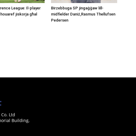
ence League: Il-player
Birzebbuga SP jingaġġaw lill-
Chouaref jiskorja għal
midfielder Daniż,Rasmus Thellufsen
Pedersen
 Co. Ltd
rial Building,