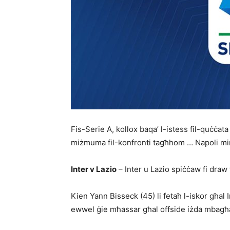
Fis-Serie A, kollox baqa’ l-istess fil-quċċat
miżmuma fil-konfronti tagħ­hom … Napoli mi
Inter v Lazio
– Inter u Lazio spiċċaw fi draw t
Kien Yann Bisseck (45) li fetaħ l-iskor għal 
ewwel ġie mħassar għal offside iżda mbagħa