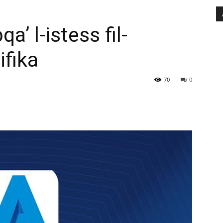
qa’ l-istess fil-
ifika
70
0