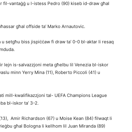
r fil-vantaġġ u l-istess Ped­ro (90) kiseb id-draw għal
mħassar għal offside ta’ Marko Arnautovic.
 setgħu biss jispiċċaw fi draw ta’ 0-0 bl-aktar li resaq
mimduda.
r lejn is-salvazzjoni meta għelbu lil Venezia bl-iskor
waslu minn Yerry Mina (11), Ro­berto Piccoli (41) u
ti mill-kwalifikazzjoni tal- UEFA Champions Lea­gue
a bl-iskor ta’ 3-2.
i (13), Amir Richardson (67) u Moise Kean (84) filwaqt li
wieġbu għal Bologna li kellhom lil Juan Miranda (89)