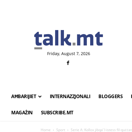
Friday, August 7, 2026
AĦBARIJIET
INTERNAZZJONALI
BLOGGERS
MAGAŻIN
SUBSCRIBE.MT
Home
Sport
Serie A: Kollox jibqa’ l-istess fil-quċċat