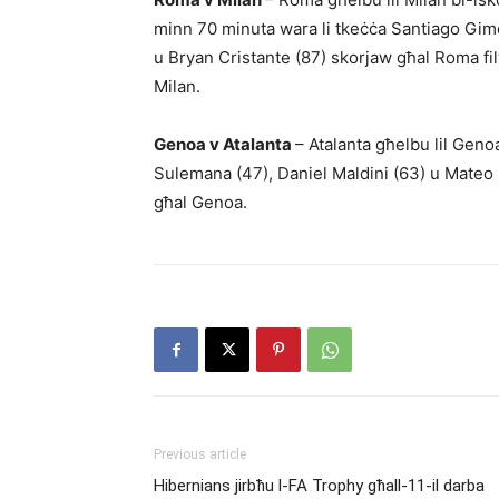
minn 70 minuta wara li tkeċċa Santiago Gim
u Bryan Cristante (87) skor­jaw għal Roma fi
Milan.
Genoa v Atalanta
– Atalanta għelbu lil Genoa
Sulemana (47), Daniel Mal­dini (63) u Mateo 
għal Genoa.
Previous article
Hibernians jirbħu l-FA Trophy għall-11-il darba