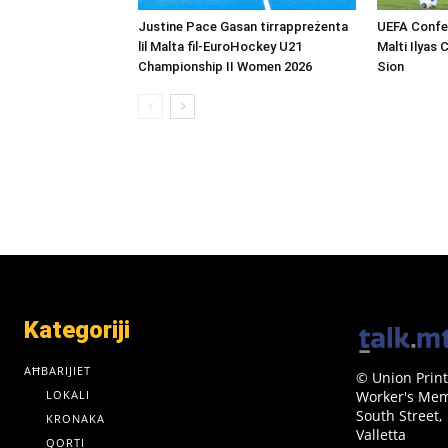
Justine Pace Gasan tirrappreżenta
UEFA Confer
lil Malta fil-EuroHockey U21
Malti Ilyas 
Championship II Women 2026
Sion
Kategoriji
AĦBARIJIET
© Union Print
LOKALI
Worker's Memo
South Street,
KRONAKA
Valletta
QORTI