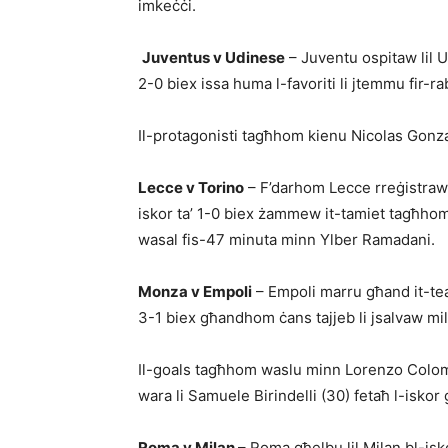
imkeċċi.
Juventus v Udinese
– Juventu ospitaw lil U
2-0 biex issa huma l-favoriti li jtemmu fir-ra
Il-protagonisti tagħhom kienu Nicolas Gonza
Lecce v Torino
– F’darhom Lecce rreġistraw 
iskor ta’ 1-0 biex żammew it-ta­miet tagħhom 
wasal fis-47 minuta minn Ylber Ramadani.
Monza v Empoli
– Empoli marru għand it-tea
3-1 biex għandhom ċans tajjeb li jsalvaw mi
Il-goals tagħhom waslu minn Lorenzo Colombo
wara li Samuele Birindelli (30) fetaħ l-iskor
Roma v Milan
– Roma għelbu lil Milan bl-isko