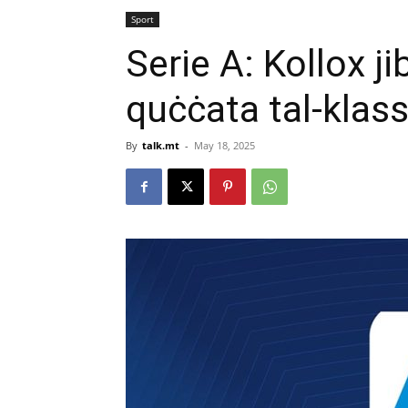
Sport
Serie A: Kollox jib
quċċata tal-klass
By
talk.mt
-
May 18, 2025