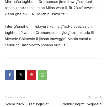
Min-naħa tagħhom, Cremonese jimmiraw għat-tie­ni
rebħa kontra team minn Milan wara li, fit-23 ta’ Awwissu,
kienu għelbu lil AC Milan bl-iskor ta’ 2-1.
Inter għandhom il-players kollha għad-dispożiz­zjoni
tagħhom filwaqt li Cremonese ma jistgħux jinkludu lil
Michele Collocolo li jinsab imweġġa’. Mattia Valoti u
Federico Baschirotto jinsabu dubjużi.
Previous article
Next article
Golem 2025 – Disa’ logħbiet
Premier Ingliż: Liverpool fi