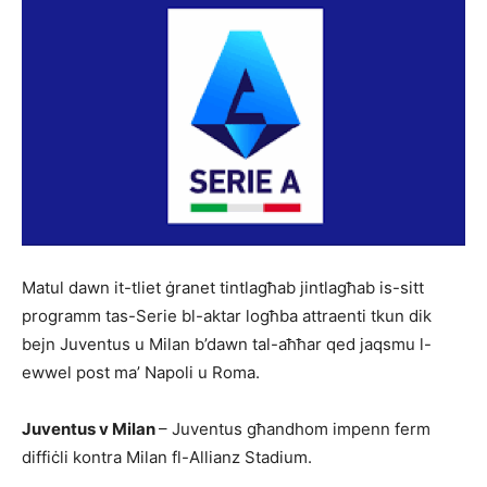
Matul dawn it-tliet ġra­net tintlagħab jintlagħab is-sitt
programm tas-Serie bl-aktar logħba attraenti tkun dik
bejn Juventus u Milan b’dawn tal-aħħar qed jaqsmu l-
ewwel post ma’ Napoli u Roma.
Juventus v Milan
– Juventus għandhom impenn ferm
diffiċli kontra Milan fl-Al­lianz Stadium.