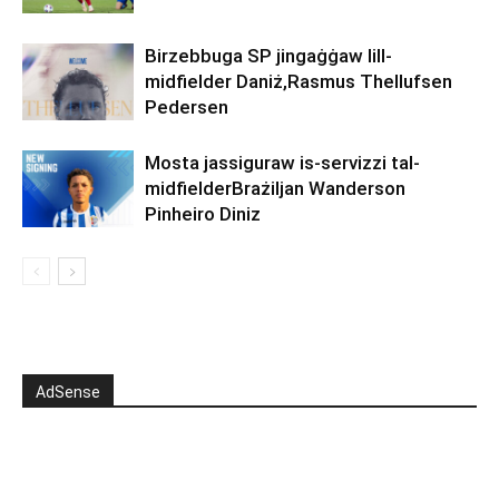
Birzebbuga SP jingaġġaw lill-
midfielder Daniż,Rasmus Thellufsen
Pedersen
Mosta jassiguraw is-servizzi tal-
midfielderBrażiljan Wanderson
Pinheiro Diniz
AdSense