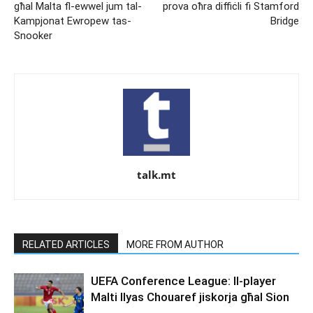
għal Malta fl-ewwel jum tal-
prova oħra diffiċli fi Stamford
Kampjonat Ewropew tas-
Bridge
Snooker
talk.mt
RELATED ARTICLES
MORE FROM AUTHOR
UEFA Conference League: Il-player
Malti Ilyas Chouaref jiskorja għal Sion