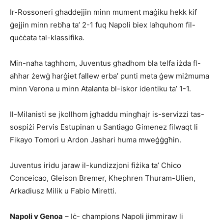
Ir-Rossoneri għaddejjin minn mument maġiku hekk kif
ġejjin minn rebħa ta’ 2-1 fuq Napoli biex laħquhom fil-
quċċata tal-klassifika.
Min-naħa tagħhom, Juventus għadhom bla telfa iżda fl-
aħħar żewġ ħar­ġiet fallew erba’ punti meta ġew miżmuma
minn Verona u minn Atalanta bl-iskor identiku ta’ 1-1.
Il-Milanisti se jkollhom jgħaddu mingħajr is-servizzi tas-
sospiżi Pervis Estupinan u Santiago Gimenez filwaqt li
Fikayo Tomori u Ardon Jashari huma mweġ­ġgħin.
Juventus iridu jaraw il-kundizzjoni fiżika ta’ Chico
Conceicao, Gleison Bremer, Khephren Thu­ram-Ulien,
Arkadiusz Milik u Fabio Miretti.
Napoli v Genoa
– Iċ- champions Napoli jimmiraw li