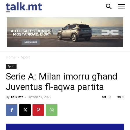
Home
Sport
Sport
Serie A: Milan imorru għand
Juventus fl-aqwa partita
By
talk.mt
-
October 4, 2025
52
0