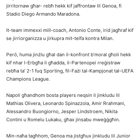
jirritornaw għar- rebħ hekk kif jaffrontaw lil Genoa, fi
Stadio Diego Armando Maradona.
It-team immexxi mill-coach, Antonio Conte, irid jagħraf kif
se jirriorganizza u jirkupra mit-telfa kontra Milan.
Peró, huma jinżlu għal dan il-konfront b’moral għoli hekk
kif nhar l-Erbgħa li għadda, il-Partenopei rreġistraw
rebħa ta’ 2-1 fuq Sporting, fil-Fażi tal-Kampjonat tal-UEFA
Champions League.
Napoli għandhom bosta players neq­sin li jinkludu lil
Mathias Olivera, Leonardo Spinazzola, Amir Rrahmani,
Alessandro Buongiorno, Jesper Lindstroem, Nikita
Contini u Romelu Lukaku, għax jinsabu mweġġgħin.
Min-naħa tagħhom, Ge­noa ma jistgħux jinkludu lil Junior