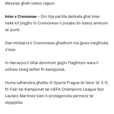
Messias għall-istess raġuni.
Inter v Cremonse
– Din hija partita delikata għal Inter
hekk kif jilqgħu lil Cremonese li jinsabu bl-istess ammont
ta’ punti.
Dan minbarra li Cremonese għadhom ma ġewx megħluba
s’issa.
In-Nerazzurri bħal don­n­hom ġejjin f’tagħhom wara li
sofrew żewġ telfiet fil-kampjonat.
Huma saħansitra għelbu lil Sparta Prague bl-iskor ta’ 3-0,
fil-Fażi tal-Kampjo­nat tal-UEFA Champions Lea­gue fejn
Lautaro Martinez kien il-protagonista permezz ta’
doppjetta.