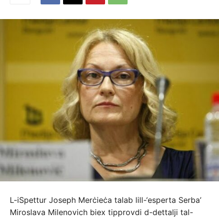
L-iSpettur Joseph Merċieċa talab lill-‘esperta Serba’
Miroslava Milenovich biex tipprovdi d-dettalji tal-