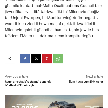
għamilx kuntatt mal-Malta Qualifications Council biex
jivverifika l-validità tal-kwalifiki ta’ Milenovic f’pajjiż
tal-Unjoni Ewropea, bl-iSpettur wieġeb fin-negattiv
waqt li kien żied li huwa ma jafx jekk il-kwalifiċi li
Milenovic qalet li għandha, humiex tajbin jew le biex
taħdem f’Malta u li dak ma kienx kompitu tiegħu.
Previous article
Next article
Raġel arrestat b’rabta ma’ sensiela
Illum huwa Jum il-Missier
ta’ attakki f’Edinburgh