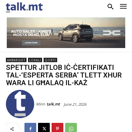
AĦBARIJIET
LOKALI
QORTI
SPETTUR JITLOB IĊ-ĊERTIFIKATI
TAL-‘ESPERTA SERBA’ TLETT XHUR
WARA LI GĦALAQ IL-KAŻ
Minn
talk.mt
June 21, 2026