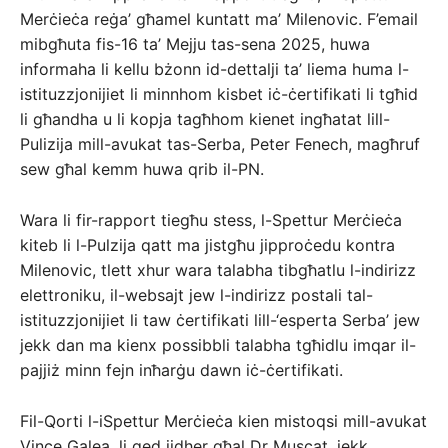
Merċieċa reġa’ għamel kuntatt ma’ Milenovic. F’email
mibgħuta fis-16 ta’ Mejju tas-sena 2025, huwa
informaha li kellu bżonn id-dettalji ta’ liema huma l-
istituzzjonijiet li minnhom kisbet iċ-ċertifikati li tgħid
li għandha u li kopja tagħhom kienet ingħatat lill-
Pulizija mill-avukat tas-Serba, Peter Fenech, magħruf
sew għal kemm huwa qrib il-PN.
Wara li fir-rapport tiegħu stess, l-Spettur Merċieċa
kiteb li l-Pulzija qatt ma jistgħu jipproċedu kontra
Milenovic, tlett xhur wara talabha tibgħatlu l-indirizz
elettroniku, il-websajt jew l-indirizz postali tal-
istituzzjonijiet li taw ċertifikati lill-‘esperta Serba’ jew
jekk dan ma kienx possibbli talabha tgħidlu imqar il-
pajjiż minn fejn inħarġu dawn iċ-ċertifikati.
Fil-Qorti l-iSpettur Merċieċa kien mistoqsi mill-avukat
Vince Galea, li qed jidher għal Dr Muscat, jekk