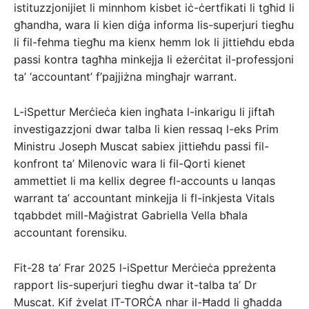
istituzzjonijiet li minnhom kisbet iċ-ċertfikati li tgħid li
għandha, wara li kien diġa informa lis-superjuri tiegħu
li fil-fehma tiegħu ma kienx hemm lok li jittieħdu ebda
passi kontra tagħha minkejja li eżerċitat il-professjoni
ta’ ‘accountant’ f’pajjiżna mingħajr warrant.
L-iSpettur Merċieċa kien ingħata l-inkarigu li jiftaħ
investigazzjoni dwar talba li kien ressaq l-eks Prim
Ministru Joseph Muscat sabiex jittieħdu passi fil-
konfront ta’ Milenovic wara li fil-Qorti kienet
ammettiet li ma kellix degree fl-accounts u lanqas
warrant ta’ accountant minkejja li fl-inkjesta Vitals
tqabbdet mill-Maġistrat Gabriella Vella bħala
accountant forensiku.
Fit-28 ta’ Frar 2025 l-iSpettur Merċieċa ppreżenta
rapport lis-superjuri tiegħu dwar it-talba ta’ Dr
Muscat. Kif żvelat IT-TORĊA nhar il-Ħadd li għadda