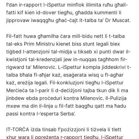
f’dan ir-rapport l-iSpettur minflok illimita ruħu għall-
fatti kif kien id-dover tiegħu, għadda kummenti li
jipprovaw iwaqqgħu għaċ-ċajt it-talba ta’ Dr Muscat.
Fil-fatt huwa għamilha ċara mill-bidu nett li t-talba
tal-eks Prim Ministru kienet biss stunt legali biex
tiġbed l-attenzjoni tal-midja u tikseb xi punti dwar il-
kwistjoni tal-kredenzjali jew in-nuqqas tagħhom fir-
rigward ta’ Milenovic. L-iSpettur kompla jiddeskrivi t-
talba bħala fl-aħjar każ, esaġerata wisq u fl-agħar
każ, ereżija legali. Fil-konkluzjoni tiegħu l-iSpettur
Merċieċa ta l-parir li d-deċiżjoni tajba tkun dik li ma
jinbdew ebda proċeduri kontra Milenovic. Il-Pulizija
mxew ma din il-linja u fil-fatt baqgħu qatt ma ħadu
passi kontra l-‘esperta Serba’.
IT-TORĊA iżda tinsab f’pożizzjoni li tiżvela li tlett
xhur wara li ppreżenta r-rapport tiegħu, l-iSpettur