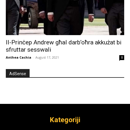
Il-Prinċep Andrew għal darb’oħra akkużat bi
sfruttar sesswali
Anthea Cachia
-
August 17, 2021
0
AdSense
Kategoriji