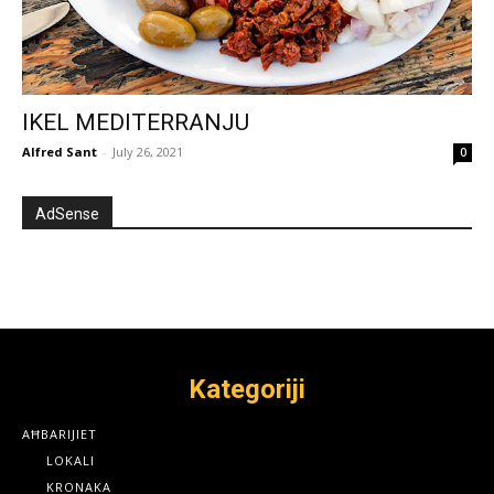
IKEL MEDITERRANJU
Alfred Sant
-
July 26, 2021
0
AdSense
Kategoriji
AĦBARIJIET
LOKALI
KRONAKA