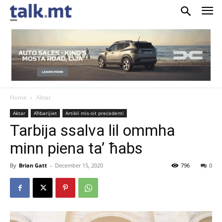
Home
Aktar
Aktar
Aħbarijiet
Artikli mis-sit preċedenti
Tarbija ssalva lil ommha
minn piena ta’ ħabs
By
Brian Gatt
-
December 15, 2020
796
0