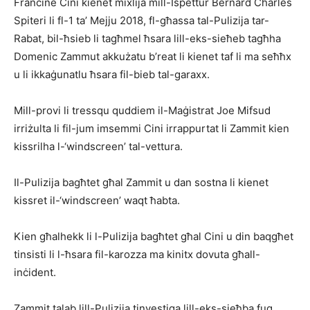
Francine Cini kienet mixlija mill-Ispettur Bernard Charles
Spiteri li fl-1 ta’ Mejju 2018, fl-għassa tal-Pulizija tar-
Rabat, bil-ħsieb li tagħmel ħsara lill-eks-sieħeb tagħha
Domenic Zammut akkużatu b’reat li kienet taf li ma seħħx
u li ikkaġunatlu ħsara fil-bieb tal-garaxx.
Mill-provi li tressqu quddiem il-Maġistrat Joe Mifsud
irriżulta li fil-jum imsemmi Cini irrappurtat li Zammit kien
kissrilha l-‘windscreen’ tal-vettura.
Il-Pulizija bagħtet għal Zammit u dan sostna li kienet
kissret il-‘windscreen’ waqt ħabta.
Kien għalhekk li l-Pulizija bagħtet għal Cini u din baqgħet
tinsisti li l-ħsara fil-karozza ma kinitx dovuta għall-
inċident.
Zammit talab lill-Pulizija tinvestiga lill-eks-sieħba fuq