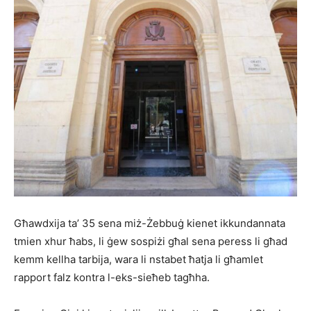
Għawdxija ta’ 35 sena miż-Żebbuġ kienet ikkundannata
tmien xhur ħabs, li ġew sospiżi għal sena peress li għad
kemm kellha tarbija, wara li nstabet ħatja li għamlet
rapport falz kontra l-eks-sieħeb tagħha.