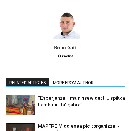
Brian Gatt
Ġurnalist
RELATED ARTICLES
MORE FROM AUTHOR
“Esperjenza li ma ninsew qatt … spikka
l-ambjent ta’ ġabra”
MAPFRE Middlesea plc torganizza l-