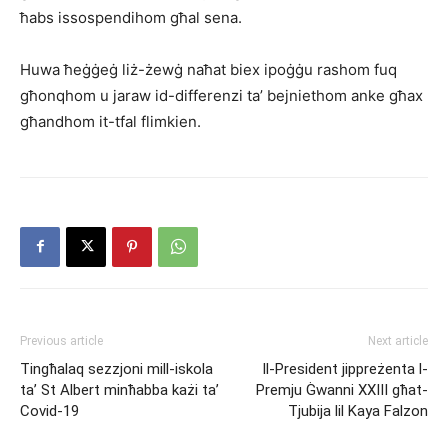
ħabs issospendihom għal sena.
Huwa ħeġġeġ liż-żewġ naħat biex ipoġġu rashom fuq
għonqhom u jaraw id-differenzi ta’ bejniethom anke għax
għandhom it-tfal flimkien.
Previous article
Next article
Tingħalaq sezzjoni mill-iskola
Il-President jippreżenta l-
ta’ St Albert minħabba każi ta’
Premju Ġwanni XXIII għat-
Covid-19
Tjubija lil Kaya Falzon