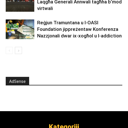
Laqgħa Ġenerali Annwali tagħha b’mod
virtwali
Reġjun Tramuntana u l-OASI
Foundation jippreżentaw Konferenza
Nazzjonali dwar ix-xogħol u l-addiction
AdSense
Kategoriji