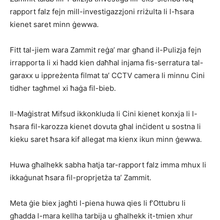
rapport falz fejn mill-investigazzjoni rriżulta li l-ħsara
kienet saret minn ġewwa.
Fitt tal-jiem wara Zammit reġa’ mar għand il-Pulizja fejn
irrapporta li xi ħadd kien daħħal injama fis-serratura tal-
garaxx u ippreżenta filmat ta’ CCTV camera li minnu Cini
tidher tagħmel xi ħaġa fil-bieb.
Il-Maġistrat Mifsud ikkonkluda li Cini kienet konxja li l-
ħsara fil-karozza kienet dovuta għal inċident u sostna li
kieku saret ħsara kif allegat ma kienx ikun minn ġewwa.
Huwa għalhekk sabha ħatja tar-rapport falz imma mhux li
ikkaġunat ħsara fil-proprjetża ta’ Zammit.
Meta ġie biex jagħti l-piena huwa qies li f’Ottubru li
għadda l-mara kellha tarbija u għalhekk it-tmien xhur