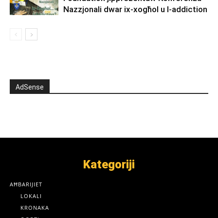
Nazzjonali dwar ix-xogħol u l-addiction
AdSense
Kategoriji
AĦBARIJIET
LOKALI
KRONAKA