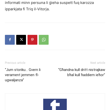
informati minn persuna li ġieha suspett fuq karozza
ipparkjata fi Triq il-Vitorja.
Previous article
Next article
“Jum storiku… Gvern li
“Għandna kull dritt nistrajkaw
verament jemmen fl-
bħal kull ħaddiem ieħor”
ugwaljanza”