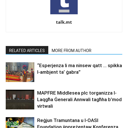
talk.mt
RELATED ARTICLES
MORE FROM AUTHOR
“Esperjenza li ma ninsew qatt … spikka
l-ambjent ta’ ġabra”
MAPFRE Middlesea plc torganizza l-
Laqgħa Ġenerali Annwali tagħha b’mod
virtwali
Reġjun Tramuntana u l-OASI
Foundation jippreżentaw Konferenza