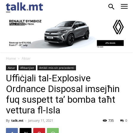
Home
Aktar
Aktar
Aħbarijiet
Artikli mis-sit preċedenti
Uffiċjali tal-Explosive
Ordnance Disposal imsejħin
fuq suspett ta’ bomba taħt
vettura fl-Isla
By
talk.mt
-
January 11, 2021
735
0