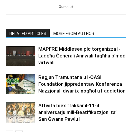
Ġurnalist
RELATED ARTICLES
MORE FROM AUTHOR
MAPFRE Middlesea plc torganizza l-
Laqgħa Ġenerali Annwali tagħha b’mod
virtwali
Reġjun Tramuntana u l-OASI
Foundation jippreżentaw Konferenza
Nazzjonali dwar ix-xogħol u l-addiction
Attività biex tfakkar il-11-il
anniversarju mill-Beatifikazzjoni ta’
San Ġwann Pawlu II