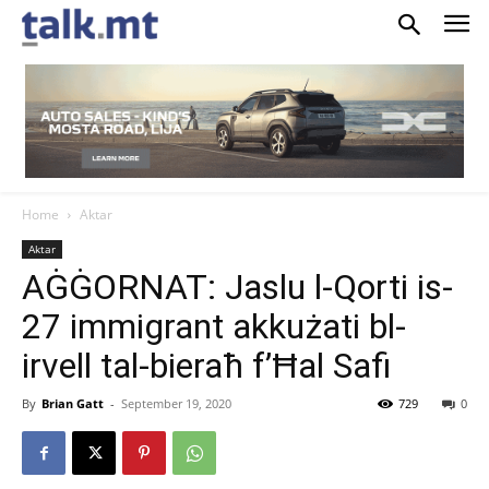
Home
Aktar
Aktar
AĠĠORNAT: Jaslu l-Qorti is-
27 immigrant akkużati bl-
irvell tal-bieraħ f’Ħal Safi
By
Brian Gatt
-
September 19, 2020
729
0