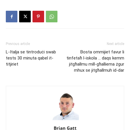
Previous article
Next article
L-Italja se tintroduċi swab
Bosta ommijiet favur li
tests 30 minuta qabel it-
tinfetaħ l-iskola … daqs kemm
titjiriet
jitgħallmu mill-għalliema żgur
mhux se jitgħallmuh id-dar
Brian Gatt