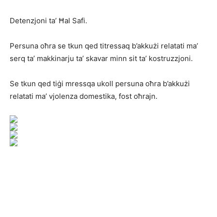
Detenzjoni ta’ Ħal Safi.
Persuna oħra se tkun qed titressaq b’akkużi relatati ma’
serq ta’ makkinarju ta’ skavar minn sit ta’ kostruzzjoni.
Se tkun qed tiġi mressqa ukoll persuna oħra b’akkużi
relatati ma’ vjolenza domestika, fost oħrajn.