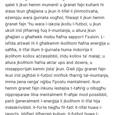
qalet li jkun hemm mumenti u ġranet fejn kultant hi
stess tkun għajjiena u jkun it-tifel li jimmotivaha,
eżempju wara ġurnata xogħol, filwaqt li jkun hemm
ġranet fejn “hu wara l-iskola jkollu l-futbol, u jkun
ukoll irid jitħarreġ fuq il-muntanja, u allura jkun
għajjien u għalhekk insibu ħafna sapport f’xulxin. L-
isfida attwali hi li għalkemm ikollhom ħafna enerġija u
saħħa, it-tfal illum il-ġurnata huma mdorrija li
jkollhom kollox aċċessibbli, iridu kollox ta’ malajr, u
allura jkollhom ħafna aktar ups and downs, u
nissapportjah kemm jista’ jkun. Ġieli jiġu ġranet fejn
ikun irid jagħżel il-futbol minflok tħarriġ tal-muntanja,
imma jiena nerġa’ nġibu f’postu mentalment. Ikun
hemm ġranet fejn inkunu lestejna t-taħriġ u nibqgħu
nippreparaw lilna mentalment fl-aħjar mod possibbli,
però ġeneralment l-enerġija li jkollhom it-tfal hija
indeskrivibbli. Il-forte tiegħu fil-fatt it-tifel huwa l-
isports, jiġifieri jitħarreġ kuljum, il-futbol huwa l-