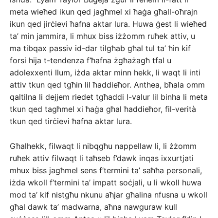
meta wieħed ikun qed jagħmel xi ħaġa għall-oħrajn
ikun qed jirċievi ħafna aktar lura. Huwa ġest li wieħed
ta’ min jammira, li mhux biss iżżomm ruħek attiv, u
ma tibqax passiv id-dar tilgħab għal tul ta’ ħin kif
forsi hija t-tendenza f’ħafna żgħażagħ tfal u
adolexxenti llum, iżda aktar minn hekk, li waqt li inti
attiv tkun qed tgħin lil ħaddieħor. Anthea, bħala omm
qaltilna li dejjem riedet tgħaddi l-valur lil binha li meta
tkun qed tagħmel xi ħaġa għal ħaddieħor, fil-verità
tkun qed tirċievi ħafna aktar lura.
Għalhekk, filwaqt li nibqgħu nappellaw li, li żżomm
ruħek attiv filwaqt li taħseb f’dawk inqas ixxurtjati
mhux biss jagħmel sens f’termini ta’ saħħa personali,
iżda wkoll f’termini ta’ impatt soċjali, u li wkoll huwa
mod ta’ kif nistgħu nkunu aħjar għalina nfusna u wkoll
għal dawk ta’ madwarna, aħna nawguraw kull