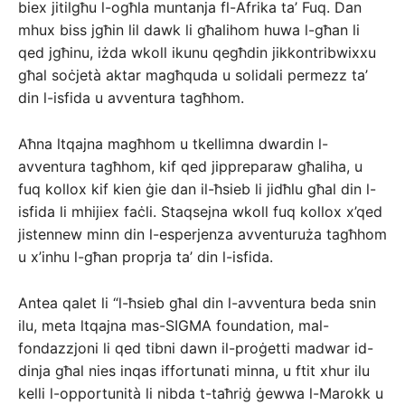
biex jitilgħu l-ogħla muntanja fl-Afrika ta’ Fuq. Dan
mhux biss jgħin lil dawk li għalihom huwa l-għan li
qed jgħinu, iżda wkoll ikunu qegħdin jikkontribwixxu
għal soċjetà aktar magħquda u solidali permezz ta’
din l-isfida u avventura tagħhom.
Aħna ltqajna magħhom u tkellimna dwardin l-
avventura tagħhom, kif qed jippreparaw għaliha, u
fuq kollox kif kien ġie dan il-ħsieb li jidħlu għal din l-
isfida li mhijiex faċli. Staqsejna wkoll fuq kollox x’qed
jistennew minn din l-esperjenza avventuruża tagħhom
u x’inhu l-għan proprja ta’ din l-isfida.
Antea qalet li “l-ħsieb għal din l-avventura beda snin
ilu, meta ltqajna mas-SIGMA foundation, mal-
fondazzjoni li qed tibni dawn il-proġetti madwar id-
dinja għal nies inqas iffortunati minna, u ftit xhur ilu
kelli l-opportunità li nibda t-taħriġ ġewwa l-Marokk u