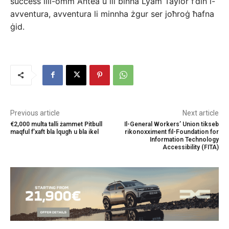
suċċess lill-omm Antea u lil binha Lyam Taylor f’din l-
avventura, avventura li minnha żgur ser joħroġ ħafna
ġid.
Previous article
Next article
€2,000 multa talli żammet Pitbull
Il-General Workers’ Union tikseb
maqful f’xaft bla lqugħ u bla ikel
rikonoxximent fil-Foundation for
Information Technology
Accessibility (FITA)