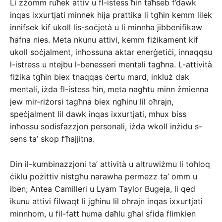
Li żżomm ruħek attiv u fl-istess ħin taħseb f’dawk
inqas ixxurtjati minnek hija prattika li tgħin kemm lilek
innifsek kif ukoll lis-soċjetà u li minnha jibbenifikaw
ħafna nies. Meta nkunu attivi, kemm fiżikament kif
ukoll soċjalment, inħossuna aktar enerġetiċi, innaqqsu
l-istress u ntejbu l-benesseri mentali tagħna. L-attività
fiżika tgħin biex tnaqqas ċertu mard, inkluż dak
mentali, iżda fl-istess ħin, meta nagħtu minn żmienna
jew mir-riżorsi tagħna biex ngħinu lil oħrajn,
speċjalment lil dawk inqas ixxurtjati, mhux biss
inħossu sodisfazzjon personali, iżda wkoll inżidu s-
sens ta’ skop f’ħajjitna.
Din il-kumbinazzjoni ta’ attività u altruwiżmu li toħloq
ċiklu pożittiv nistgħu narawha permezz ta’ omm u
iben; Antea Camilleri u Lyam Taylor Bugeja, li qed
ikunu attivi filwaqt li jgħinu lil oħrajn inqas ixxurtjati
minnhom, u fil-fatt huma daħlu għal sfida flimkien