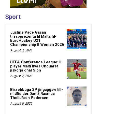
Sport
Justine Pace Gasan
tirrappreżenta lil Malta fil-
EuroHockey U21
Championship II Women 2026
August 7, 2026
UEFA Conference League: Il-
player Malti Ilyas Chouaref
jiskorja għal Sion
August 7, 2026
Birzebbuga SP jingaġġaw lill-
midfielder Daniż,Rasmus
Thellufsen Pedersen
August 6, 2026