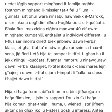
riedet iġġib sapport mingħand il-familja tagħha,
fosthom mingħand il-missier tat-tifel u “llum il-
ġurnata, sitt xhur wara ninsabu hawnhekk il-Marokk,
u ser inkunu qegħdin nilħqu l-ogħla post u l-quċċata.
Bħala flus irnexxielna niġbru madwar 40 elf ewro
mingħand kumpaniji, entitajiet u individwi differenti, u
l-flus ser imorru dirett biex jinbnew dawn l-erba’
klassijiet għal tfal ta’ madwar għaxar snin sa tnax-il
sena, jiġifieri l-età hija ta’ tampar it-tifel. L-għan hu li
jekk nilħqu l-quċċata, f’Jannar immorru u ninawguraw
dawn l-erba’ klassijiet. It-tifel ikollu ċ-ċans iħares lejn
għajnejn dawn it-tfal u jara l-impatt li ħalla hu stess
f’ħajjet dawn it-tfal.”
Hija xi ħaġa ferm sabiħa li omm u bint jitħarrġu x’xi
ħaġa flimkien, li jsibu s-sapport f’xulxin f’xi ħaġa li
hija komuni għat-tnejn li huma, u wieħed jista’ jifhem
aktar dan għax ikollu l-istess gosti u interess. Antea