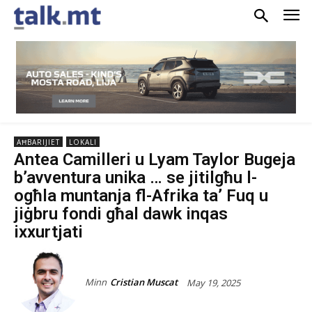
AĦBARIJIET
LOKALI
Antea Camilleri u Lyam Taylor Bugeja
b’avventura unika … se jitilgħu l-
ogħla muntanja fl-Afrika ta’ Fuq u
jiġbru fondi għal dawk inqas
ixxurtjati
Minn
Cristian Muscat
May 19, 2025