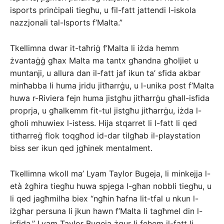
isports prinċipali tiegħu, u fil-fatt jattendi l-iskola
nazzjonali tal-Isports f’Malta.”
Tkellimna dwar it-taħriġ f’Malta li iżda hemm
żvantaġġ għax Malta ma tantx għandna għoljiet u
muntanji, u allura dan il-fatt jaf ikun ta’ sfida akbar
minħabba li huma jridu jitħarrġu, u l-unika post f’Malta
huwa r-Riviera fejn huma jistgħu jitħarrġu għall-isfida
proprja, u għalkemm fit-tul jistgħu jitħarrġu, iżda l-
għoli mhuwiex l-istess. Hija stqarret li l-fatt li qed
titħarreġ flok toqgħod id-dar tilgħab il-playstation
biss ser ikun qed jgħinek mentalment.
Tkellimna wkoll ma’ Lyam Taylor Bugeja, li minkejja l-
età żgħira tiegħu huwa spjega l-għan nobbli tiegħu, u
li qed jagħmilha biex “ngħin ħafna lit-tfal u nkun l-
iżgħar persuna li jkun hawn f’Malta li tagħmel din l-
isfida.” Lyam Taylor Bugeja żgur li fehem il-fatt li