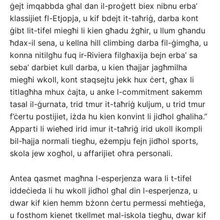
ġejt imqabbda għal dan il-proġett biex nibnu erba’
klassijiet fl-Etjopja, u kif bdejt it-taħriġ, darba kont
ġibt lit-tifel miegħi li kien għadu żgħir, u llum għandu
ħdax-il sena, u kellna hill climbing darba fil-ġimgħa, u
konna nitilgħu fuq ir-Riviera filgħaxija bejn erba’ sa
seba’ darbiet kull darba, u kien tħajjar jagħmilha
miegħi wkoll, kont staqsejtu jekk hux ċert, għax li
titlagħha mhux ċajta, u anke l-commitment sakemm
tasal il-ġurnata, trid tmur it-taħriġ kuljum, u trid tmur
f’ċertu postijiet, iżda hu kien konvint li jidħol għaliha.”
Apparti li wieħed irid imur it-taħriġ irid ukoll ikompli
bil-ħajja normali tiegħu, eżempju fejn jidħol sports,
skola jew xogħol, u affarijiet oħra personali.
Antea qasmet magħna l-esperjenza wara li t-tifel
iddeċieda li hu wkoll jidħol għal din l-esperjenza, u
dwar kif kien hemm bżonn ċertu permessi meħtieġa,
u fosthom kienet tkellmet mal-iskola tiegħu, dwar kif