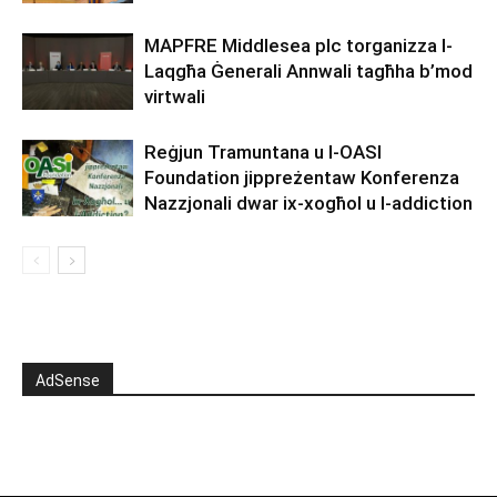
MAPFRE Middlesea plc torganizza l-
Laqgħa Ġenerali Annwali tagħha b’mod
virtwali
Reġjun Tramuntana u l-OASI
Foundation jippreżentaw Konferenza
Nazzjonali dwar ix-xogħol u l-addiction
AdSense