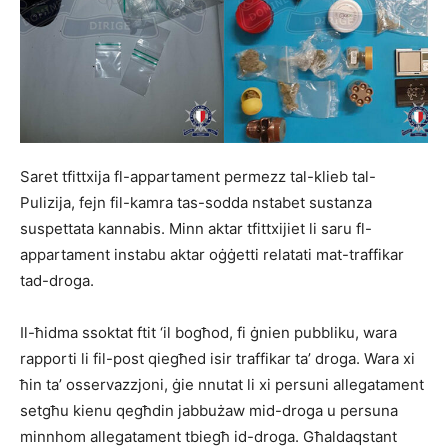
Saret tfittxija fl-appartament permezz tal-klieb tal-
Pulizija, fejn fil-kamra tas-sodda nstabet sustanza
suspettata kannabis. Minn aktar tfittxijiet li saru fl-
appartament instabu aktar oġġetti relatati mat-traffikar
tad-droga.
Il-ħidma ssoktat ftit ‘il bogħod, fi ġnien pubbliku, wara
rapporti li fil-post qiegħed isir traffikar ta’ droga. Wara xi
ħin ta’ osservazzjoni, ġie nnutat li xi persuni allegatament
setgħu kienu qegħdin jabbużaw mid-droga u persuna
minnhom allegatament tbiegħ id-droga. Għaldaqstant