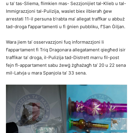
u ta’ tas-Sliema, flimkien mas- Sezzjonijiet tal-Klieb u tal-
Immigrazzjoni tal-Pulizija, waslet biex ilbieraħ ġew
arrestati 11-il persuna b’rabta ma’ allegat traffkar u abbuż
tad-droga f’appartamenti u fi ġnien pubbliku, f’San Ġiljan.
Wara jiem ta’ osservazzjoni fuq informazzjoni li
f’appartament fi Triq Dragonara allegatament qiegħed isir
traffikar ta’ droga, il-Pulizija tad-Distrett marru fil-post
fejn fl-appartament sabu żewġ żgħażagħ ta’ 20 u 22 sena
mil-Latvja u mara Spanjola ta’ 33 sena.