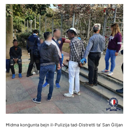
Ħidma konġunta bejn il-Pulizija tad-Distretti ta’ San Ġiljan