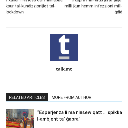
ksur tal-kundizzjonijiet tal-
milli jkun hemm infezzjoni mill-
lockdown
ġdid
talk.mt
RELATED ARTICLES
MORE FROM AUTHOR
“Esperjenza li ma ninsew qatt … spikka
l-ambjent ta’ ġabra”