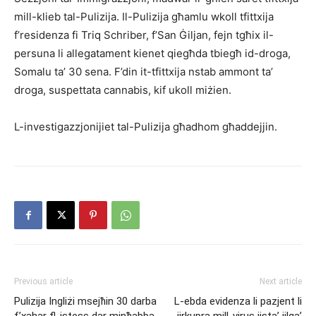
mill-klieb tal-Pulizija. Il-Pulizija għamlu wkoll tfittxija
f’residenza fi Triq Schriber, f’San Ġiljan, fejn tgħix il-
persuna li allegatament kienet qiegħda tbiegħ id-droga,
Somalu ta’ 30 sena. F’din it-tfittxija nstab ammont ta’
droga, suspettata cannabis, kif ukoll miżien.
L-investigazzjonijiet tal-Pulizija għadhom għaddejjin.
Previous article
Next article
Pulizija Ingliżi msejħin 30 darba
L-ebda evidenza li pazjent li
f’xahar fl-istess dar minħabba
jirkupra mill-virus jista’ jilqa’