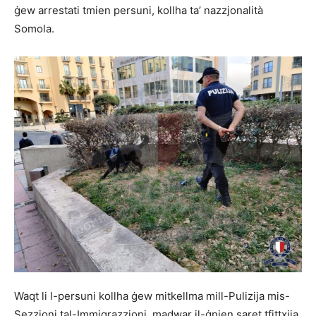
ġew arrestati tmien persuni, kollha ta’ nazzjonalità
Somola.
Waqt li l-persuni kollha ġew mitkellma mill-Pulizija mis-
Sezzjoni tal-Immigrazzjoni, madwar il-ġnien saret tfittxija