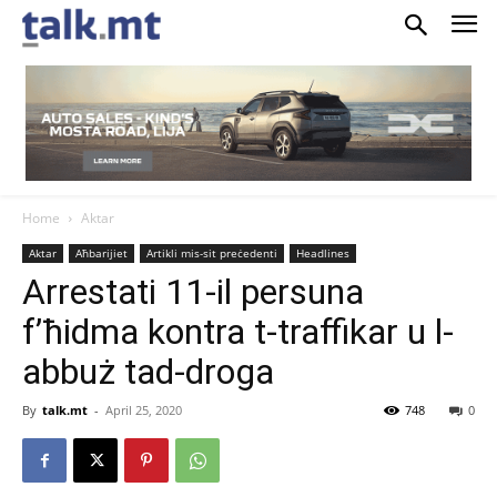
Home
Aktar
Aktar
Aħbarijiet
Artikli mis-sit preċedenti
Headlines
Arrestati 11-il persuna
f’ħidma kontra t-traffikar u l-
abbuż tad-droga
By
talk.mt
-
April 25, 2020
748
0