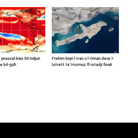
’ jwassal biex 50 miljun
Ftehim bejn l-Iran u l-Oman dwar l-
w bil-ġuħ
Istrett ta’ Hormuz fl-istadji finali