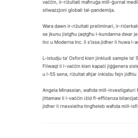
vaċċin, ir-riżultati maħruġa mill-ġurnal medik
sitwazzjoni globali tal-pandemija.
Wara dawn ir-riżultati preliminari, ir-riċerka
se jkunu jistgħu jaqtgħu l-kundanna dwar jekk
Inc u Moderna Inc. li s’issa jidher li huwa l-
L-istudju ta’ Oxford kien jinkludi sample ta’
Filwaqt li l-vaċċin kien kapaċi jiġġenera sis
u l-55 sena, riżultat aħjar inkisbu fejn jidħlu 
Angela Minassian, waħda mill-investigaturi f
jittamaw li l-vaċċin iżid fl-effiċenza bilanċjata
jidher li rnexxielha tingħeleb waħda mill-isfid