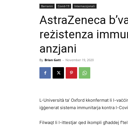
Barranin
Covid-19
Internazzjonali
AstraZeneca b’vaċ
reżistenza immuni
anzjani
By
Brian Gatt
-
November 19, 2020
L-Università ta’ Oxford kkonfermat li l-vaċċi
iġġenerat sistema immunitarja kontra l-Covid-
Filwaqt li l-ittestjar qed ikompli għaddej f’te