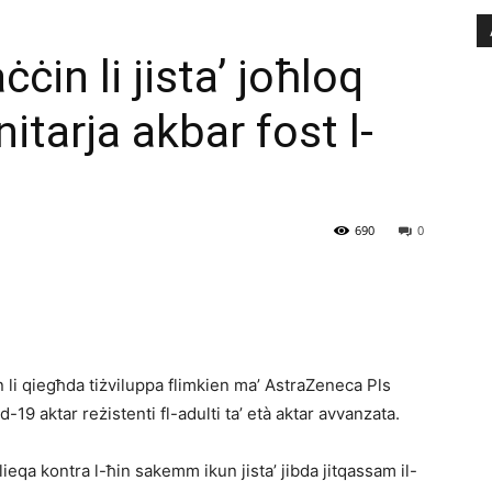
ċin li jista’ joħloq
tarja akbar fost l-
690
0
n li qiegħda tiżviluppa flimkien ma’ AstraZeneca Pls
19 aktar reżistenti fl-adulti ta’ età aktar avvanzata.
llieqa kontra l-ħin sakemm ikun jista’ jibda jitqassam il-