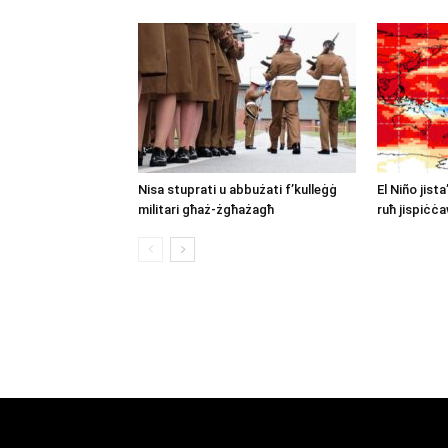
Nisa stuprati u abbużati f’kulleġġ
El Niño jista
militari għaż-żgħażagħ
ruħ jispiċċa