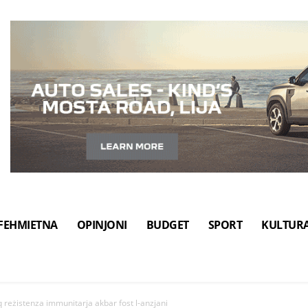
FEHMIETNA
OPINJONI
BUDGET
SPORT
KULTUR
oq reżistenza immunitarja akbar fost l-anzjani