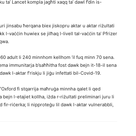
u ta’ Lancet kompla jagħti xaqq ta’ dawl f’din is-
turi jinsabu ħerqana biex jiskopru aktar u aktar riżultati
 l-vaċċin huwiex se jilħaq l-livell tal-vaċċin ta’ Pfrizer
aqwa.
 560 adult li 240 minnhom kellhom ’il fuq minn 70 sena.
tema immunitarja b’saħħitha fost dawk bejn it-18-il sena
dawk l-aktar f’riskju li jiġu infettati bil-Covid-19.
’Oxford fi stqarrija maħruġa minnha qalet li qed
 bejn l-etajiet kollha, iżda r-riżultati preliminari juru li
 fir-riċerka; li nipproteġu lil dawk l-aktar vulnerabbli,