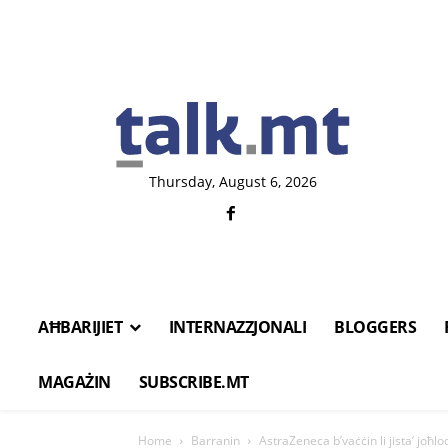
Thursday, August 6, 2026
AĦBARIJIET
INTERNAZZJONALI
BLOGGERS
MAGAŻIN
SUBSCRIBE.MT
Home
Barranin
AstraZeneca b’vaċċin li jista’ joħl