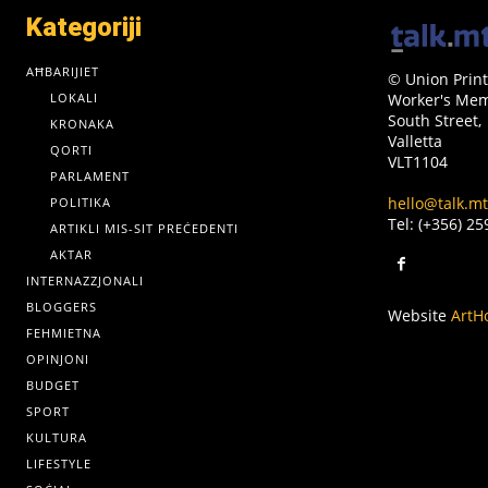
Kategoriji
AĦBARIJIET
© Union Print
LOKALI
Worker's Memo
South Street,
KRONAKA
Valletta
QORTI
VLT1104
PARLAMENT
hello@talk.mt
POLITIKA
Tel: (+356) 2
ARTIKLI MIS-SIT PREĊEDENTI
AKTAR
INTERNAZZJONALI
BLOGGERS
Website
ArtH
FEHMIETNA
OPINJONI
BUDGET
SPORT
KULTURA
LIFESTYLE