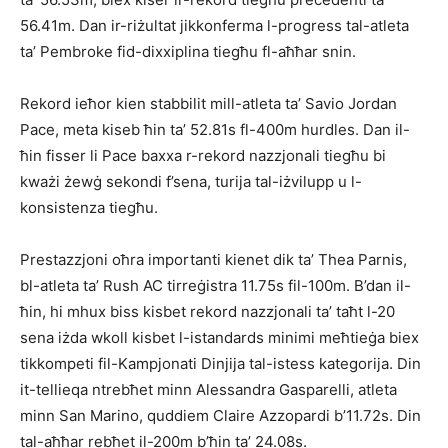
56.41m. Dan ir-riżultat jikkonferma l-progress tal-atleta
ta’ Pembroke fid-dixxiplina tiegħu fl-aħħar snin.
Rekord ieħor kien stabbilit mill-atleta ta’ Savio Jordan
Pace, meta kiseb ħin ta’ 52.81s fl-400m hurdles. Dan il-
ħin fisser li Pace baxxa r-rekord nazzjonali tiegħu bi
kważi żewġ sekondi f’sena, turija tal-iżvilupp u l-
konsistenza tiegħu.
Prestazzjoni oħra importanti kienet dik ta’ Thea Parnis,
bl-atleta ta’ Rush AC tirreġistra 11.75s fil-100m. B’dan il-
ħin, hi mhux biss kisbet rekord nazzjonali ta’ taħt l-20
sena iżda wkoll kisbet l-istandards minimi meħtieġa biex
tikkompeti fil-Kampjonati Dinjija tal-istess kategorija. Din
it-tellieqa ntrebħet minn Alessandra Gasparelli, atleta
minn San Marino, quddiem Claire Azzopardi b’11.72s. Din
tal-aħħar rebħet il-200m b’ħin ta’ 24.08s.