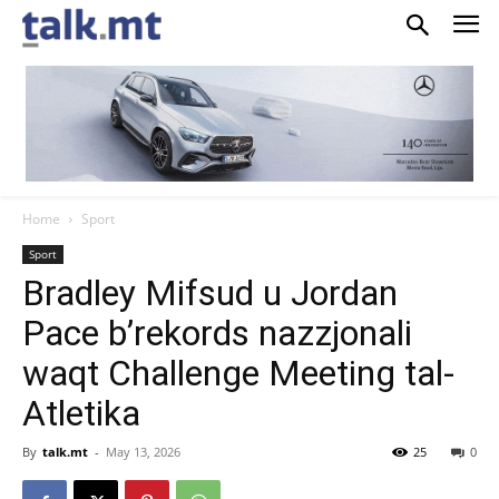
Home
Sport
Sport
Bradley Mifsud u Jordan
Pace b’rekords nazzjonali
waqt Challenge Meeting tal-
Atletika
By
talk.mt
-
May 13, 2026
25
0