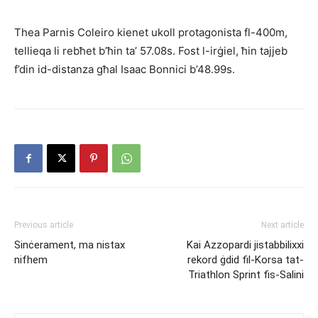
Thea Parnis Coleiro kienet ukoll protagonista fl-400m,
tellieqa li rebħet b’ħin ta’ 57.08s. Fost l-irġiel, ħin tajjeb
f’din id-distanza għal Isaac Bonnici b’48.99s.
Previous article
Next article
Sinċerament, ma nistax
Kai Azzopardi jistabbilixxi
nifhem
rekord ġdid fil-Korsa tat-
Triathlon Sprint fis-Salini