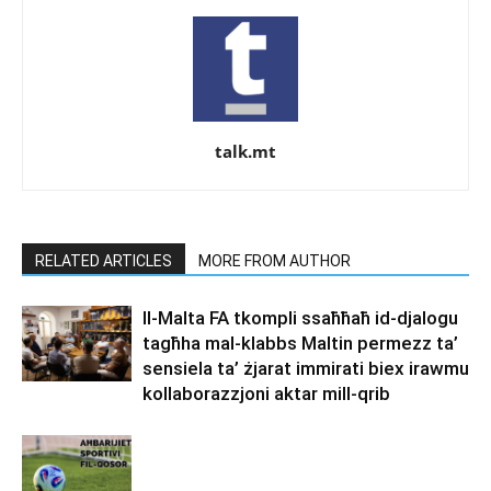
talk.mt
RELATED ARTICLES
MORE FROM AUTHOR
Il-Malta FA tkompli ssaħħaħ id-djalogu
tagħha mal-klabbs Maltin permezz ta’
sensiela ta’ żjarat immirati biex irawmu
kollaborazzjoni aktar mill-qrib