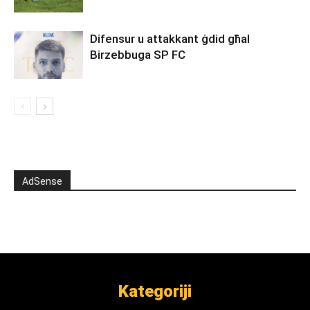
Difensur u attakkant ġdid għal
Birzebbuga SP FC
AdSense
Kategoriji