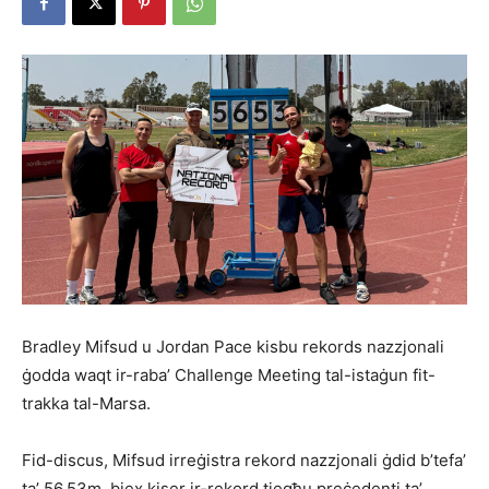
Bradley Mifsud u Jordan Pace kisbu rekords nazzjonali
ġodda waqt ir-raba’ Challenge Meeting tal-istaġun fit-
trakka tal-Marsa.
Fid-discus, Mifsud irreġistra rekord nazzjonali ġdid b’tefa’
ta’ 56.53m, biex kiser ir-rekord tiegħu preċedenti ta’