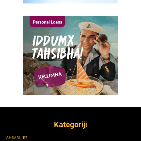
Kategoriji
AĦBARIJIET