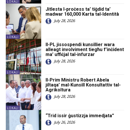
LOKALI
Jitlesta l-proċess ta’ tiġdid ta’
madwar 160,000 Karta tal-Identità
July 28, 2026
LOKALI
Il-PL jissospendi kunsillier wara
alleagt involviment tiegħu f’inċident
ma’ uffiċjal tal-infurzar
July 28, 2026
LOKALI
Il-Prim Ministru Robert Abela
jiltaqa’ mal-Kunsill Konsultattiv tal-
Agrikoltura
July 28, 2026
LOKALI
“Trid issir ġustizzja immedjata”
July 26, 2026