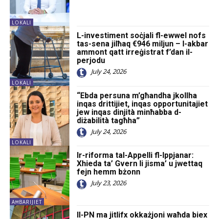
LOKALI
L-investiment soċjali fl-ewwel nofs
tas-sena jilħaq €946 miljun – l-akbar
ammont qatt irreġistrat f’dan il-
perjodu
July 24, 2026
LOKALI
“Ebda persuna m’għandha jkollha
inqas drittijiet, inqas opportunitajiet
jew inqas dinjità minħabba d-
diżabilità tagħha”
July 24, 2026
LOKALI
Ir-riforma tal-Appelli fl-Ippjanar:
Xhieda ta’ Gvern li jisma’ u jwettaq
fejn hemm bżonn
July 23, 2026
AĦBARIJIET
Il-PN ma jitlifx okkażjoni waħda biex