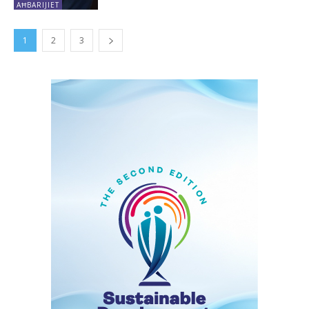
AĦBARIJIET
1
2
3