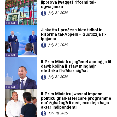
jipprova jwaqqaf riformi tal-
ugwaljanza
July 21, 2026
LOKALI
Jiskatta l-proċess biex tidħol ir-
Riforma tal-Appelli – Ġustizzja fl-
Ippjanar
July 21, 2026
LOKALI
Il-Prim Ministru jagħmel apoloġija lil
dawk kollha li sfaw mingħajr
elettriku fl-aħħar sigħat
July 21, 2026
LOKALI
Il-Prim Ministru jwassal impenn
politiku għall-aftercare programme
ma’ żgħażagħ li qed jimxu lejn ħajja
aktar indipendenti
July 19, 2026