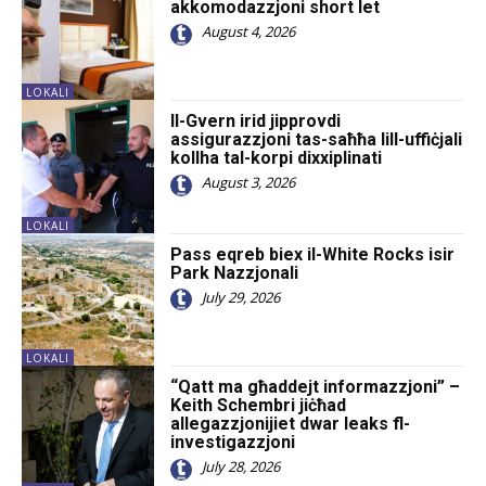
akkomodazzjoni short let
August 4, 2026
LOKALI
Il-Gvern irid jipprovdi
assigurazzjoni tas-saħħa lill-uffiċjali
kollha tal-korpi dixxiplinati
August 3, 2026
LOKALI
Pass eqreb biex il-White Rocks isir
Park Nazzjonali
July 29, 2026
LOKALI
“Qatt ma għaddejt informazzjoni” –
Keith Schembri jiċħad
allegazzjonijiet dwar leaks fl-
investigazzjoni
July 28, 2026