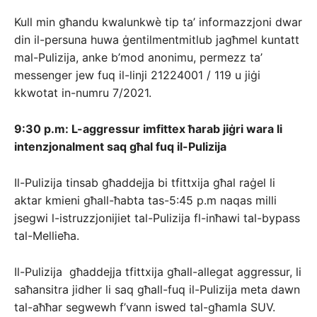
Kull min għandu kwalunkwè tip ta’ informazzjoni dwar
din il-persuna huwa ġentilmentmitlub jagħmel kuntatt
mal-Pulizija, anke b’mod anonimu, permezz ta’
messenger jew fuq il-linji 21224001 / 119 u jiġi
kkwotat in-numru 7/2021.
9:30 p.m: L-aggressur imfittex ħarab jiġri wara li
intenzjonalment saq għal fuq il-Pulizija
Il-Pulizija tinsab għaddejja bi tfittxija għal raġel li
aktar kmieni għall-ħabta tas-5:45 p.m naqas milli
jsegwi l-istruzzjonijiet tal-Pulizija fl-inħawi tal-bypass
tal-Mellieħa.
Il-Pulizija għaddejja tfittxija għall-allegat aggressur, li
saħansitra jidher li saq għall-fuq il-Pulizija meta dawn
tal-aħħar segwewh f’vann iswed tal-għamla SUV.