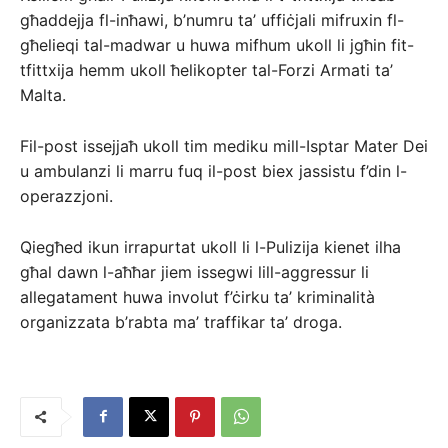
għaddejja fl-inħawi, b’numru ta’ uffiċjali mifruxin fl-
għelieqi tal-madwar u huwa mifhum ukoll li jgħin fit-
tfittxija hemm ukoll ħelikopter tal-Forzi Armati ta’
Malta.
Fil-post issejjaħ ukoll tim mediku mill-Isptar Mater Dei
u ambulanzi li marru fuq il-post biex jassistu f’din l-
operazzjoni.
Qiegħed ikun irrapurtat ukoll li l-Pulizija kienet ilha
għal dawn l-aħħar jiem issegwi lill-aggressur li
allegatament huwa involut f’ċirku ta’ kriminalità
organizzata b’rabta ma’ traffikar ta’ droga.