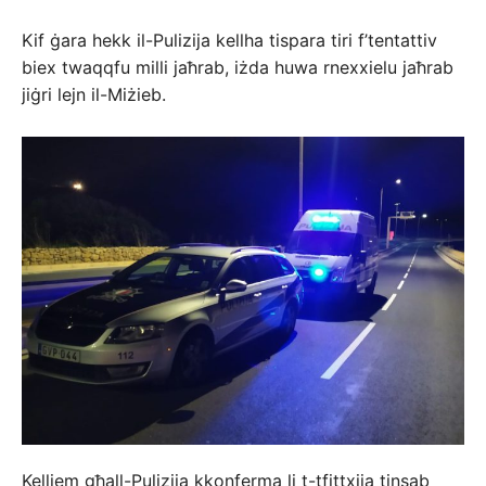
Kif ġara hekk il-Pulizija kellha tispara tiri f’tentattiv
biex twaqqfu milli jaħrab, iżda huwa rnexxielu jaħrab
jiġri lejn il-Miżieb.
Kelliem għall-Pulizija kkonferma li t-tfittxija tinsab