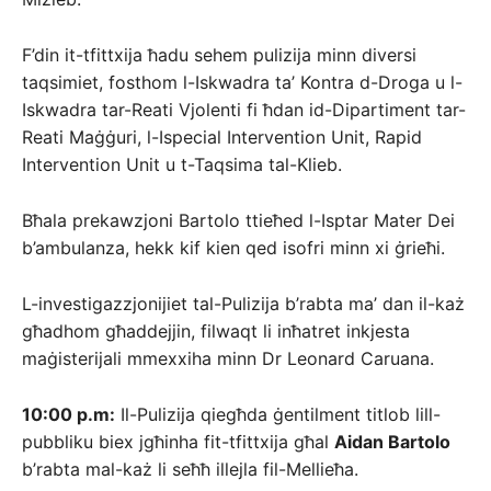
F’din it-tfittxija ħadu sehem pulizija minn diversi
taqsimiet, fosthom l-Iskwadra ta’ Kontra d-Droga u l-
Iskwadra tar-Reati Vjolenti fi ħdan id-Dipartiment tar-
Reati Maġġuri, l-Ispecial Intervention Unit, Rapid
Intervention Unit u t-Taqsima tal-Klieb.
Bħala prekawzjoni Bartolo ttieħed l-Isptar Mater Dei
b’ambulanza, hekk kif kien qed isofri minn xi ġrieħi.
L-investigazzjonijiet tal-Pulizija b’rabta ma’ dan il-każ
għadhom għaddejjin, filwaqt li inħatret inkjesta
maġisterijali mmexxiha minn Dr Leonard Caruana.
10:00 p.m:
Il-Pulizija qiegħda ġentilment titlob lill-
pubbliku biex jgħinha fit-tfittxija għal
Aidan Bartolo
b’rabta mal-każ li seħħ illejla fil-Mellieħa.