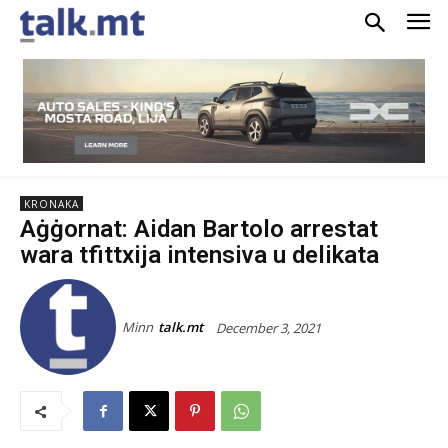
KRONAKA
Aġġornat: Aidan Bartolo arrestat
wara tfittxija intensiva u delikata
Minn
talk.mt
December 3, 2021