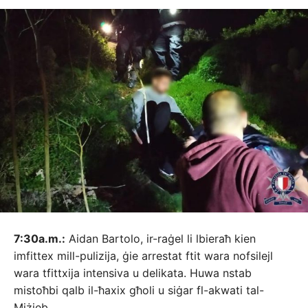
7:30a.m.:
Aidan Bartolo, ir-raġel li lbieraħ kien
imfittex mill-pulizija, ġie arrestat ftit wara nofsilejl
wara tfittxija intensiva u delikata. Huwa nstab
mistoħbi qalb il-ħaxix għoli u siġar fl-akwati tal-
Miżieb.