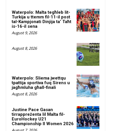
Waterpolo: Malta tegħleb lit-
Turkija u ttemm fil-11-il post
tal-Kampjonati Dinjija ta’ Taħt
is-16-il sena
August 9, 2026
August 8, 2026
Waterpolo: Sliema jwettqu
tpattija sportiva fuq Sirens u
jagħmluha għall-finali
August 8, 2026
Justine Pace Gasan
tirrappreżenta lil Malta fil-
EuroHockey U21
Championship II Women 2026
August 7, 2026