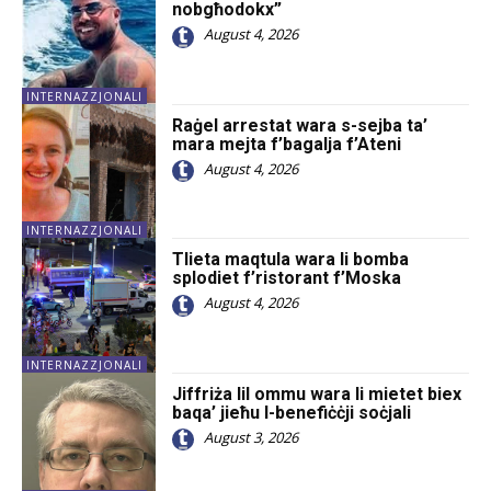
nobgħodokx”
August 4, 2026
INTERNAZZJONALI
Raġel arrestat wara s-sejba ta’
mara mejta f’bagalja f’Ateni
August 4, 2026
INTERNAZZJONALI
Tlieta maqtula wara li bomba
splodiet f’ristorant f’Moska
August 4, 2026
INTERNAZZJONALI
Jiffriża lil ommu wara li mietet biex
baqa’ jieħu l-benefiċċji soċjali
August 3, 2026