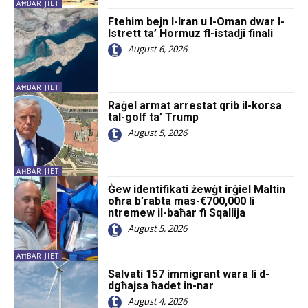
AĦBARIJIET
Ftehim bejn l-Iran u l-Oman dwar l-
Istrett ta’ Hormuz fl-istadji finali
August 6, 2026
AĦBARIJIET
Raġel armat arrestat qrib il-korsa
tal-golf ta’ Trump
August 5, 2026
AĦBARIJIET
Ġew identifikati żewġt irġiel Maltin
oħra b’rabta mas-€700,000 li
ntremew il-baħar fi Sqallija
August 5, 2026
AĦBARIJIET
Salvati 157 immigrant wara li d-
dgħajsa ħadet in-nar
August 4, 2026