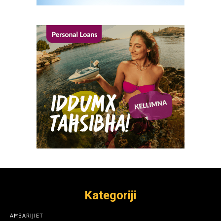
Kategoriji
AĦBARIJIET