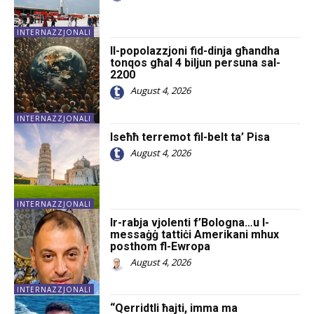
INTERNAZZJONALI
Il-popolazzjoni fid-dinja għandha
tonqos għal 4 biljun persuna sal-
2200
August 4, 2026
INTERNAZZJONALI
Iseħħ terremot fil-belt ta’ Pisa
August 4, 2026
INTERNAZZJONALI
Ir-rabja vjolenti f’Bologna…u l-
messaġġ tattiċi Amerikani mhux
posthom fl-Ewropa
August 4, 2026
INTERNAZZJONALI
“Qerridtli ħajti, imma ma