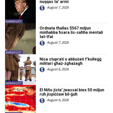
nuqqas ta’ armi
August 7, 2026
AĦBARIJIET
Ordnata tħallas $567 miljun
minħabba ħsara lis-saħħa mentali
tat-tfal
August 7, 2026
AĦBARIJIET
Nisa stuprati u abbużati f’kulleġġ
militari għaż-żgħażagħ
August 6, 2026
AĦBARIJIET
El Niño jista’ jwassal biex 50 miljun
ruħ jispiċċaw bil-ġuħ
August 6, 2026