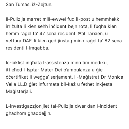
San Tumas, iż-Żejtun.
Il-Pulizija marret mill-ewwel fuq il-post u hemmhekk
irriżulta li kien seħħ inċident bejn rota, li fuqha kien
hemm raġel ta’ 47 sena residenti Ħal Tarxien, u
vettura DAF, li kien qed jinstaq minn raġel ta’ 82 sena
residenti l-Imqabba.
Iċ-ċiklist ingħata l-assistenza minn tim mediku,
ittieħed l-Isptar Mater Dei b’ambulanza u ġie
ċċertifikat li weġġa’ serjament. ll-Maġistrat Dr Monica
Vella LL.D ġiet infurmata bil-każ u fetħet Inkjesta
Maġisterjali.
L-investigazzjonijiet tal-Pulizija dwar dan l-inċident
għadhom għaddejjin.