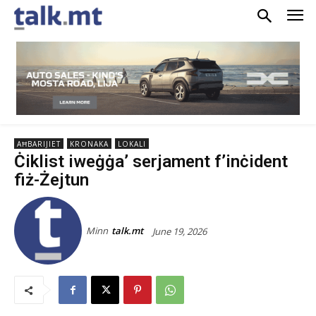
AĦBARIJIET
KRONAKA
LOKALI
Ċiklist iweġġa’ serjament f’inċident
fiż-Żejtun
Minn
talk.mt
June 19, 2026