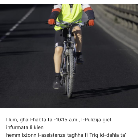
Illum, għall-ħabta tal-10:15 a.m., l-Pulizija ġiet
infurmata li kien
hemm bżonn l-assistenza tagħha fi Triq id-daħla ta’