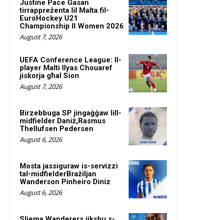
Justine Pace Gasan
tirrappreżenta lil Malta fil-
EuroHockey U21
Championship II Women 2026
August 7, 2026
UEFA Conference League: Il-
player Malti Ilyas Chouaref
jiskorja għal Sion
August 7, 2026
Birzebbuga SP jingaġġaw lill-
midfielder Daniż,Rasmus
Thellufsen Pedersen
August 6, 2026
Mosta jassiguraw is-servizzi
tal-midfielderBrażiljan
Wanderson Pinheiro Diniz
August 6, 2026
Sliema Wanderers jiksbu s-