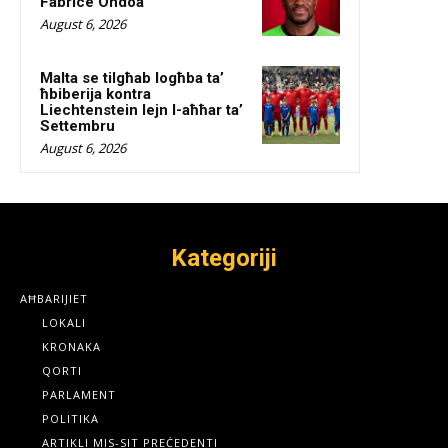
Fabrice Ondoa
August 6, 2026
Malta se tilgħab logħba ta’
ħbiberija kontra
Liechtenstein lejn l-aħħar ta’
Settembru
August 6, 2026
Kategoriji
AĦBARIJIET
LOKALI
KRONAKA
QORTI
PARLAMENT
POLITIKA
ARTIKLI MIS-SIT PREĊEDENTI