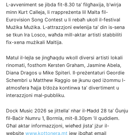
L-avveniment se jibda fit-8.30 ta’ filgħaxija, b’wirja
minn Kurt Calleja, li rrappreżenta lil Malta fil-
Eurovision Song Contest u li rebaħ ukoll il-festival
Mużika Mużika. L-attrazzjoni ewlenija ta’ din is-sena
se tkun Ira Losco, waħda mill-aktar artisti stabbiliti
fix-xena mużikali Maltija.
Matul il-lejla se jingħaqdu wkoll diversi artisti lokali
rinomati, fosthom Kersten Graham, Jasmine Abela,
Diana Dragos u Mike Spiteri. Il-preżentaturi Geordie
Schembri u Matthew Raggio se jkunu qed iżommu l-
atmosfera ħajja b’doża kontinwa ta’ divertiment u
interazzjoni mal-pubbliku.
Dock Music 2026 se jittella’ nhar il-Ħadd 28 ta’ Ġunju
fil-Baċir Numru 1, Bormla, mit-8.30pm ’il quddiem.
Għal aktar informazzjoni, wieħed jista’ jżur il-
website
www.kottonera.mt
jew ibgħat email