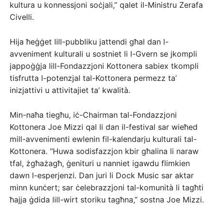
kultura u konnessjoni soċjali,” qalet il-Ministru Zerafa
Civelli.
Hija ħeġġet lill-pubbliku jattendi għal dan l-
avveniment kulturali u sostniet li l-Gvern se jkompli
jappoġġja lill-Fondazzjoni Kottonera sabiex tkompli
tisfrutta l-potenzjal tal-Kottonera permezz ta’
inizjattivi u attivitajiet ta’ kwalità.
Min-naħa tiegħu, iċ-Chairman tal-Fondazzjoni
Kottonera Joe Mizzi qal li dan il-festival sar wieħed
mill-avvenimenti ewlenin fil-kalendarju kulturali tal-
Kottonera. “Huwa sodisfazzjon kbir għalina li naraw
tfal, żgħażagħ, ġenituri u nanniet igawdu flimkien
dawn l-esperjenzi. Dan juri li Dock Music sar aktar
minn kunċert; sar ċelebrazzjoni tal-komunità li tagħti
ħajja ġdida lill-wirt storiku tagħna,” sostna Joe Mizzi.