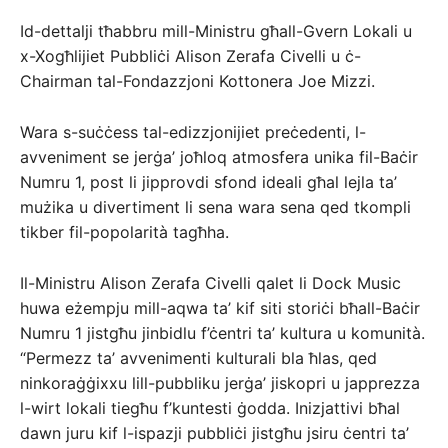
Id-dettalji tħabbru mill-Ministru għall-Gvern Lokali u
x-Xogħlijiet Pubbliċi Alison Zerafa Civelli u ċ-
Chairman tal-Fondazzjoni Kottonera Joe Mizzi.
Wara s-suċċess tal-edizzjonijiet preċedenti, l-
avveniment se jerġa’ joħloq atmosfera unika fil-Baċir
Numru 1, post li jipprovdi sfond ideali għal lejla ta’
mużika u divertiment li sena wara sena qed tkompli
tikber fil-popolarità tagħha.
Il-Ministru Alison Zerafa Civelli qalet li Dock Music
huwa eżempju mill-aqwa ta’ kif siti storiċi bħall-Baċir
Numru 1 jistgħu jinbidlu f’ċentri ta’ kultura u komunità.
“Permezz ta’ avvenimenti kulturali bla ħlas, qed
ninkoraġġixxu lill-pubbliku jerġa’ jiskopri u japprezza
l-wirt lokali tiegħu f’kuntesti ġodda. Inizjattivi bħal
dawn juru kif l-ispazji pubbliċi jistgħu jsiru ċentri ta’