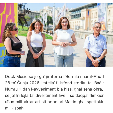
Dock Music se jerġa’ jirritorna f’Bormla nhar il-Ħadd
28 ta’ Ġunju 2026. Imtella’ fl-isfond storiku tal-Baċir
Numru 1, dan l-avveniment bla ħlas, għal sena oħra,
se joffri lejla ta’ divertiment live li se tlaqqa’ flimkien
uħud mill-aktar artisti popolari Maltin għal spettaklu
mill-isbaħ.