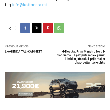
fuq
info@kottonera.mt
.
Previous article
Next article
L-AGENDA TAL-KABINETT
Id-Deputat Prim Ministru fost il-
ħaddiema u l-pazjenti sabiex jisma’
l-isfidi u jitfasslu l-prijoritajiet
għas-settur tas-saħħa