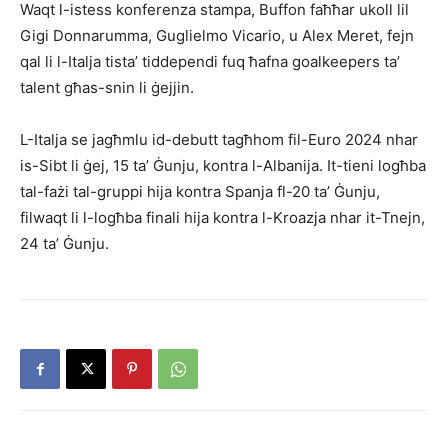
Waqt l-istess konferenza stampa, Buffon faħħar ukoll lil
Gigi Donnarumma, Guglielmo Vicario, u Alex Meret, fejn
qal li l-Italja tista’ tiddependi fuq ħafna goalkeepers ta’
talent għas-snin li ġejjin.
L-Italja se jagħmlu id-debutt tagħhom fil-Euro 2024 nhar
is-Sibt li ġej, 15 ta’ Ġunju, kontra l-Albanija. It-tieni logħba
tal-fażi tal-gruppi hija kontra Spanja fl-20 ta’ Ġunju,
filwaqt li l-logħba finali hija kontra l-Kroazja nhar it-Tnejn,
24 ta’ Ġunju.