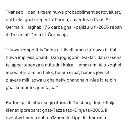
“Naħseb li dan it-team huwa probabbilment sottovalutat,”
qal l-eks goalkeeper ta’ Parma, Juventus u Paris St-
Germain li lagħab 176 darba għall-pajjiżu u fl-2006 rebaħ
it-Tazza tat-Dinja fil-Ġermanja.
“Huwa kompetittiv ħafna u l-livell uman ta’ dawn it-tfal
huwa impressjonanti. Dan jogħġobni l-aktar: dan is-sens
ta’ appar­tenenza u attitudni kbira. Hemm umiltà u xogħol
iebes. Barra minn hekk, hemm erba’, ħames jew sitt
players mill-aqwa u għalhekk għandna n-nies it-tajbin
għal kom­petizzjoni tajba.”
Buffon qal li mhux se jirritorna fi Duisburg, fejn l-Italja
kienet ippreparat għat-Tazza tad-Dinja tal-2006, li
eventwalment rebħu b’Marcello Lippi fit-tmexxija.