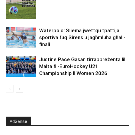
Waterpolo: Sliema jwettqu tpattija
sportiva fuq Sirens u jagħmluha għall-
finali
Justine Pace Gasan tirrappreżenta lil
Malta fil-EuroHockey U21
Championship II Women 2026
AdSense