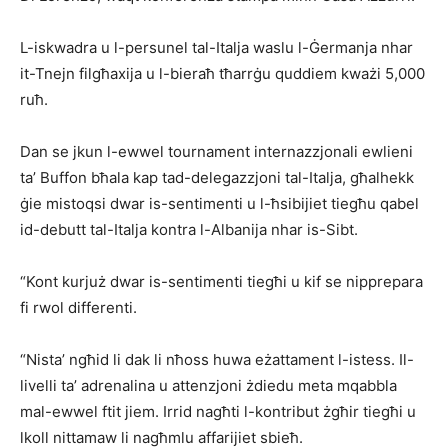
L-iskwadra u l-persunel tal-Italja waslu l-Ġermanja nhar
it-Tnejn filgħaxija u l-bie­raħ tħarrġu quddiem kważi 5,000
ruħ.
Dan se jkun l-ewwel tournament internazzjonali ewlieni
ta’ Buffon bħala kap tad-delegazzjoni tal-Italja, għalhekk
ġie mistoqsi dwar is-sentimenti u l-ħsibijiet tiegħu qabel
id-debutt tal-Italja kontra l-Albanija nhar is-Sibt.
“Kont kurjuż dwar is-sentimenti tiegħi u kif se nipprepara
fi rwol differenti.
“Nista’ ngħid li dak li nħoss huwa eżattament l-istess. Il-
livelli ta’ adrenalina u attenzjoni żdiedu meta mqabbla
mal-ewwel ftit jiem. Irrid nagħti l-kontribut żgħir tiegħi u
lkoll nittamaw li nagħmlu affarijiet sbieħ.