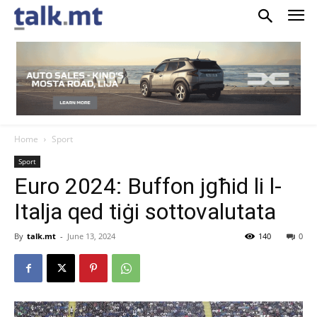
Home
Sport
Sport
Euro 2024: Buffon jgħid li l-
Italja qed tiġi sottovalutata
By
talk.mt
-
June 13, 2024
140
0