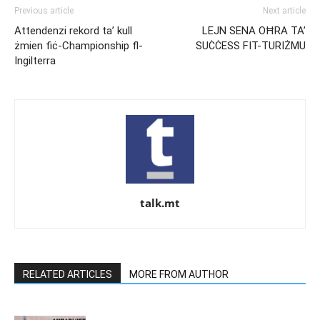
Previous article
Next article
Attendenzi rekord ta’ kull
LEJN SENA OĦRA TA’
żmien fiċ-Championship fl-
SUĊĊESS FIT-TURIŻMU
Ingilterra
talk.mt
RELATED ARTICLES
MORE FROM AUTHOR