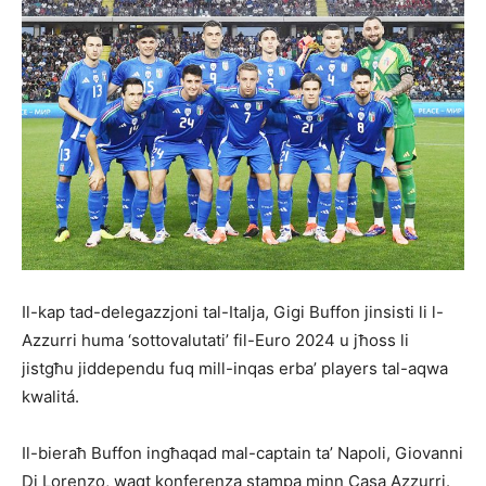
Il-kap tad-delegazzjoni tal-Italja, Gigi Buffon jinsisti li l-
Azzurri huma ‘sottovalutati’ fil-Euro 2024 u jħoss li
jistgħu jiddependu fuq mill-inqas erba’ players tal-aqwa
kwalitá.
Il-bieraħ Buffon ingħaqad mal-captain ta’ Napoli, Giovanni
Di Lorenzo, waqt konferenza stampa minn Casa Azzurri.