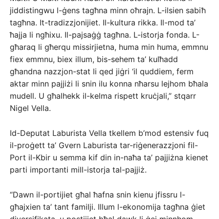
jiddistingwu l-ġens tagħna minn oħrajn. L-ilsien sabiħ
tagħna. It-tradizzjonijiet. Il-kultura rikka. Il-mod ta’
ħajja li ngħixu. Il-pajsaġġ tagħna. L-istorja fonda. L-
għaraq li għerqu missirjietna, huma min huma, emmnu
fiex emmnu, biex illum, bis-sehem ta’ kulħadd
għandna nazzjon-stat li qed jiġri ‘il quddiem, ferm
aktar minn pajjiżi li snin ilu konna nħarsu lejhom bħala
mudell. U għalhekk il-kelma rispett kruċjali,” stqarr
Nigel Vella.
Id-Deputat Laburista Vella tkellem b’mod estensiv fuq
il-proġett ta’ Gvern Laburista tar-riġenerazzjoni fil-
Port il-Kbir u semma kif din in-naħa ta’ pajjiżna kienet
parti importanti mill-istorja tal-pajjiż.
“Dawn il-portijiet għal ħafna snin kienu jfissru l-
għajxien ta’ tant familji. Illum l-ekonomija tagħna ġiet
diversifikata, u postijiet bħal dawk li ġej minnhom