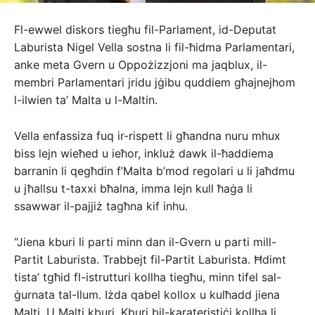
Fl-ewwel diskors tiegħu fil-Parlament, id-Deputat
Laburista Nigel Vella sostna li fil-ħidma Parlamentari,
anke meta Gvern u Oppożizzjoni ma jaqblux, il-
membri Parlamentari jridu jġibu quddiem għajnejhom
l-ilwien ta’ Malta u l-Maltin.
Vella enfassiza fuq ir-rispett li għandna nuru mhux
biss lejn wieħed u ieħor, inkluż dawk il-ħaddiema
barranin li qegħdin f’Malta b’mod regolari u li jaħdmu
u jħallsu t-taxxi bħalna, imma lejn kull ħaġa li
ssawwar il-pajjiż tagħna kif inhu.
“Jiena kburi li parti minn dan il-Gvern u parti mill-
Partit Laburista. Trabbejt fil-Partit Laburista. Ħdimt
tista’ tgħid fl-istrutturi kollha tiegħu, minn tifel sal-
ġurnata tal-llum. Iżda qabel kollox u kulħadd jiena
Malti. U Malti kburi. Kburi bil-karateristiċi kollha li