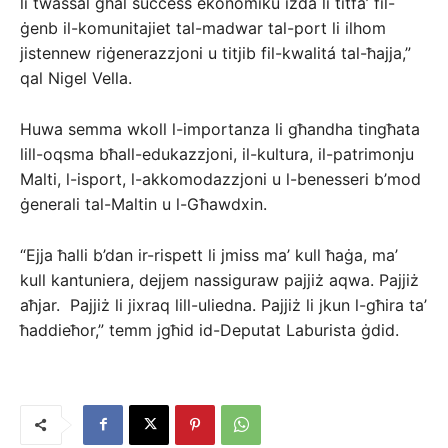
li twassal għal suċċess ekonomiku iżda li titfa’ fil-
ġenb il-komunitajiet tal-madwar tal-port li ilhom
jistennew riġenerazzjoni u titjib fil-kwalitá tal-ħajja,”
qal Nigel Vella.
Huwa semma wkoll l-importanza li għandha tingħata
lill-oqsma bħall-edukazzjoni, il-kultura, il-patrimonju
Malti, l-isport, l-akkomodazzjoni u l-benesseri b’mod
ġenerali tal-Maltin u l-Għawdxin.
“Ejja ħalli b’dan ir-rispett li jmiss ma’ kull ħaġa, ma’
kull kantuniera, dejjem nassiguraw pajjiż aqwa. Pajjiż
aħjar. Pajjiż li jixraq lill-uliedna. Pajjiż li jkun l-għira ta’
ħaddieħor,” temm jgħid id-Deputat Laburista ġdid.