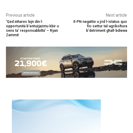
Previous article
Next article
‘Qed inħares lejn din l-
Il-PN negattiv u jrid l-istatus quo
opportunitá b’entużjażmu kbir u
fis-settur tal-agrikoltura
sens ta’ responsabbiltá’ – Ryan
b’detriment għall-bdiewa
Zammit