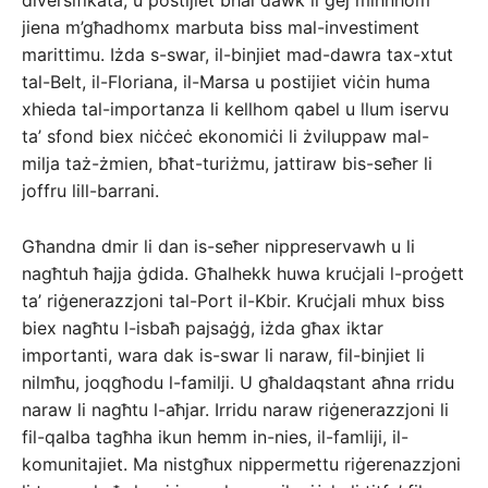
jiena m’għadhomx marbuta biss mal-investiment
marittimu. Iżda s-swar, il-binjiet mad-dawra tax-xtut
tal-Belt, il-Floriana, il-Marsa u postijiet viċin huma
xhieda tal-importanza li kellhom qabel u llum iservu
ta’ sfond biex niċċeċ ekonomiċi li żviluppaw mal-
milja taż-żmien, bħat-turiżmu, jattiraw bis-seħer li
joffru lill-barrani.
Għandna dmir li dan is-seħer nippreservawh u li
nagħtuh ħajja ġdida. Għalhekk huwa kruċjali l-proġett
ta’ riġenerazzjoni tal-Port il-Kbir. Kruċjali mhux biss
biex nagħtu l-isbaħ pajsaġġ, iżda għax iktar
importanti, wara dak is-swar li naraw, fil-binjiet li
nilmħu, joqgħodu l-familji. U għaldaqstant aħna rridu
naraw li nagħtu l-aħjar. Irridu naraw riġenerazzjoni li
fil-qalba tagħha ikun hemm in-nies, il-famliji, il-
komunitajiet. Ma nistgħux nippermettu riġerenazzjoni