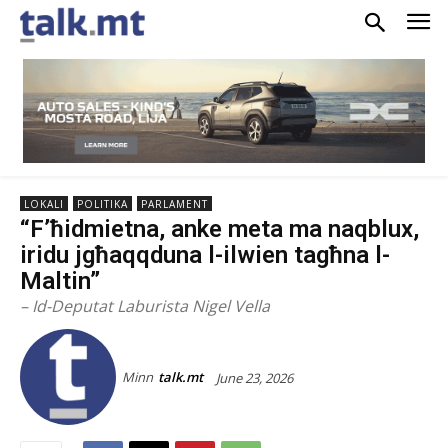
LOKALI
POLITIKA
PARLAMENT
“F’ħidmietna, anke meta ma naqblux,
iridu jgħaqqduna l-ilwien tagħna l-
Maltin”
– Id-Deputat Laburista Nigel Vella
Minn
talk.mt
June 23, 2026