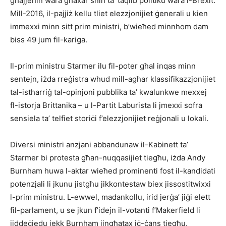
għajjenin wara għaxar snin ta’ taqlib politiku wara l-Brexit.
Mill-2016, il-pajjiż kellu tliet elezzjonijiet ġenerali u kien
immexxi minn sitt prim ministri, b’wieħed minnhom dam
biss 49 jum fil-kariga.
Il-prim ministru Starmer ilu fil-poter għal inqas minn
sentejn, iżda rreġistra wħud mill-agħar klassifikazzjonijiet
tal-istħarriġ tal-opinjoni pubblika ta’ kwalunkwe mexxej
fl-istorja Brittanika – u l-Partit Laburista li jmexxi sofra
sensiela ta’ telfiet storiċi f’elezzjonijiet reġjonali u lokali.
Diversi ministri anzjani abbandunaw il-Kabinett ta’
Starmer bi protesta għan-nuqqasijiet tiegħu, iżda Andy
Burnham huwa l-aktar wieħed prominenti fost il-kandidati
potenzjali li jkunu jistgħu jikkontestaw biex jissostitwixxi
l-prim ministru. L-ewwel, madankollu, irid jerġa’ jiġi elett
fil-parlament, u se jkun f’idejn il-votanti f’Makerfield li
jiddeċiedu jekk Burnham jingħatax iċ-ċans tiegħu.