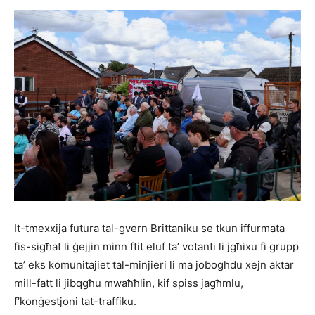
It-tmexxija futura tal-gvern Brittaniku se tkun iffurmata
fis-sigħat li ġejjin minn ftit eluf ta’ votanti li jgħixu fi grupp
ta’ eks komunitajiet tal-minjieri li ma jobogħdu xejn aktar
mill-fatt li jibqgħu mwaħħlin, kif spiss jagħmlu,
f’konġestjoni tat-traffiku.