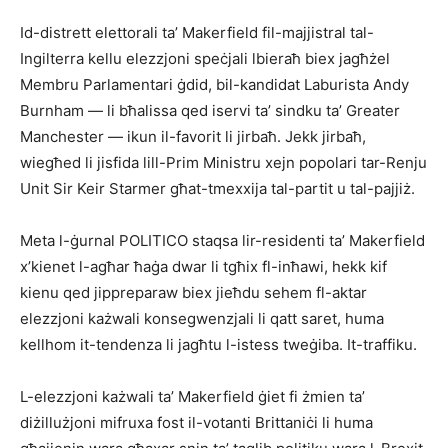
Id-distrett elettorali ta’ Makerfield fil-majjistral tal-
Ingilterra kellu elezzjoni speċjali lbieraħ biex jagħżel
Membru Parlamentari ġdid, bil-kandidat Laburista Andy
Burnham — li bħalissa qed iservi ta’ sindku ta’ Greater
Manchester — ikun il-favorit li jirbaħ. Jekk jirbaħ,
wiegħed li jisfida lill-Prim Ministru xejn popolari tar-Renju
Unit Sir Keir Starmer għat-tmexxija tal-partit u tal-pajjiż.
Meta l-ġurnal POLITICO staqsa lir-residenti ta’ Makerfield
x’kienet l-agħar ħaġa dwar li tgħix fl-inħawi, hekk kif
kienu qed jippreparaw biex jieħdu sehem fl-aktar
elezzjoni każwali konsegwenzjali li qatt saret, huma
kellhom it-tendenza li jagħtu l-istess tweġiba. It-traffiku.
L-elezzjoni każwali ta’ Makerfield ġiet fi żmien ta’
diżillużjoni mifruxa fost il-votanti Brittaniċi li huma