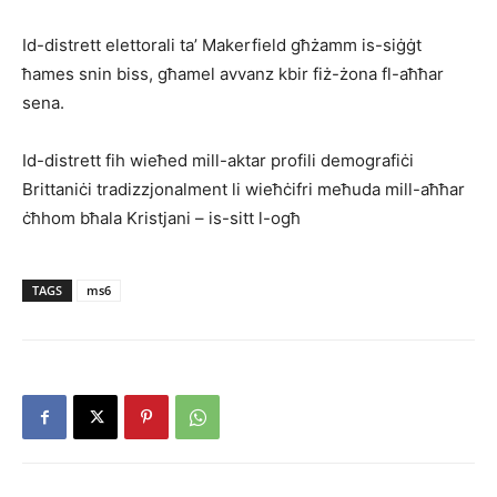
Id-distrett elettorali ta’ Makerfield għżamm is-siġġt
ħames snin biss, għamel avvanz kbir fiż-żona fl-aħħar
sena.
Id-distrett fih wieħed mill-aktar profili demografiċi
Brittaniċi tradizzjonalment li wieħċifri meħuda mill-aħħar
ċħhom bħala Kristjani – is-sitt l-ogħ
TAGS
ms6