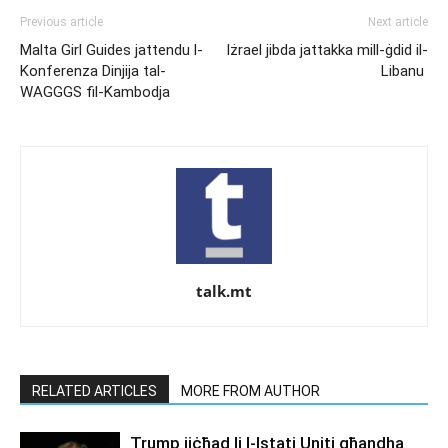
Previous article
Next article
Malta Girl Guides jattendu l-
Iżrael jibda jattakka mill-ġdid il-
Konferenza Dinjija tal-
Libanu
WAGGGS fil-Kambodja
talk.mt
RELATED ARTICLES
MORE FROM AUTHOR
Trump jiċħad li l-Istati Uniti għandha