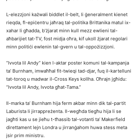
L-elezzjoni każwali biddlet il-belt, li ġeneralment kienet
rieqda, fl-epiċentru jaħraq tal-politika Brittanika matul ix-
xahar li għadda, b’żjarat minn kull mezz ewlieni tal-
aħbarijiet tat-TV, fost midja oħra, kif ukoll żjarat regolari
minn politiċi ewlenin tal-gvern u tal-oppożizzjoni.
“Ivvota lil Andy” kien l-aktar poster komuni tal-kampanja
ta’ Burnham, imwaħħal fit-twieqi tad-djar, fuq il-kartelluni
tat-toroq u madwar il-Cross Keys kollha. Oħrajn jgħidu:
“Ivvota lil Andy, Ivvota għat-Tama.”
Il-marka ta’ Burnham hija ferm akbar minn dik tal-partit
Laburista li jirrappreżenta. Il-wegħda tiegħu hija li se
jagħti kas u se jieħu t-tħassib tal-votanti ta’ Makerfield
direttament lejn Londra u jirranġahom huwa stess meta
jsir prim ministru.