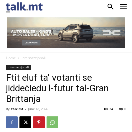
Home
Internazzjonali
Internazzjonali
Ftit eluf ta’ votanti se
jiddeċiedu l-futur tal-Gran
Brittanja
By
talk.mt
-
June 18, 2026
24
0