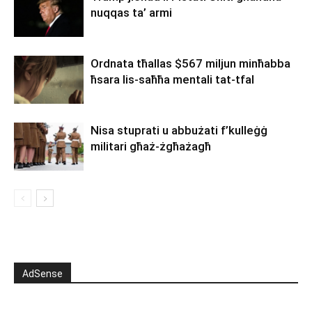
nuqqas ta’ armi
Ordnata tħallas $567 miljun minħabba
ħsara lis-saħħa mentali tat-tfal
Nisa stuprati u abbużati f’kulleġġ
militari għaż-żgħażagħ
AdSense