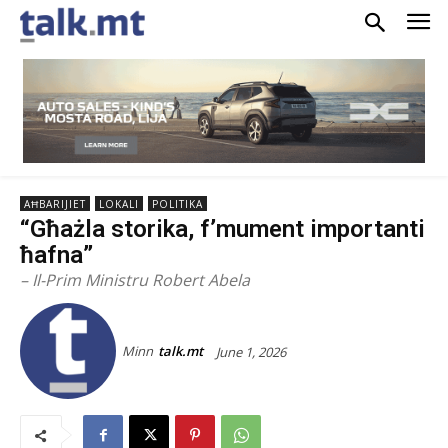
AĦBARIJIET
LOKALI
POLITIKA
“Għażla storika, f’mument importanti
ħafna”
– Il-Prim Ministru Robert Abela
Minn
talk.mt
June 1, 2026