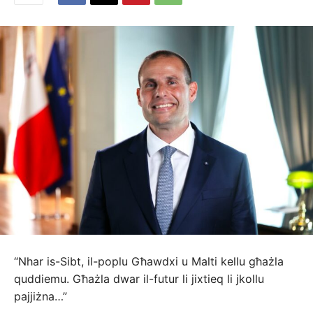
“Nhar is-Sibt, il-poplu Għawdxi u Malti kellu għażla
quddiemu. Għażla dwar il-futur li jixtieq li jkollu
pajjiżna…”