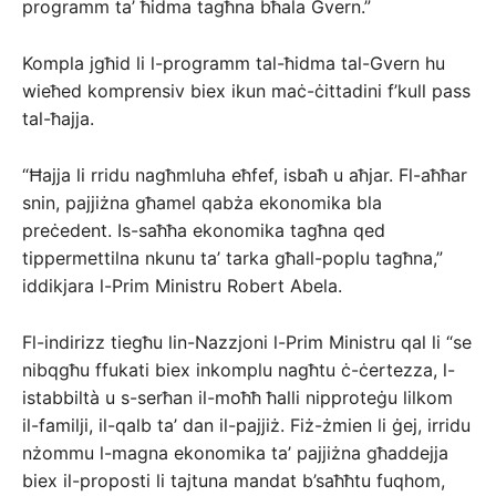
programm ta’ ħidma tagħna bħala Gvern.”
Kompla jgħid li l-programm tal-ħidma tal-Gvern hu
wieħed komprensiv biex ikun maċ-ċittadini f’kull pass
tal-ħajja.
“Ħajja li rridu nagħmluha eħfef, isbaħ u aħjar. Fl-aħħar
snin, pajjiżna għamel qabża ekonomika bla
preċedent. Is-saħħa ekonomika tagħna qed
tippermettilna nkunu ta’ tarka għall-poplu tagħna,”
iddikjara l-Prim Ministru Robert Abela.
Fl-indirizz tiegħu lin-Nazzjoni l-Prim Ministru qal li “se
nibqgħu ffukati biex inkomplu nagħtu ċ-ċertezza, l-
istabbiltà u s-serħan il-moħħ ħalli nipproteġu lilkom
il-familji, il-qalb ta’ dan il-pajjiż. Fiż-żmien li ġej, irridu
nżommu l-magna ekonomika ta’ pajjiżna għaddejja
biex il-proposti li tajtuna mandat b’saħħtu fuqhom,