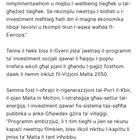
nimplimentawhom u ntejbu l-wellbeing tiegħek u tal-
għeżież tiegħek. Se nkomplu nwettqu l-bidliet u l-
investiment meħtieġ ħalli din il-magna ekonomika
tibqa’ tevolvi u tkompli tkun l-aqwa waħda fl-
Ewropa.”
Tenna li hekk biss il-Gvern jista’ jwettaq il-programm
ta’ investiment soċjali qawwi li ħaqqu l-poplu.
Irrefera wkoll għal pjani li għandu l-pajjiż fosthom
dawk li hemm inkluż fil-Viżjoni Malta 2050.
Semma fost l-oħrajn ir-riġenerazzjoni tal-Port il-Kbir,
il-pjan Malta in Motion, l-istrateġija għas-settur tal-
enerġija, l-investment qawwi fis-sistema tas-saħħa
pubblika u anke Għawdex gżira ta’ villaġġi.
“Programm ambizzjuż, li t-tim tiegħi u jien se nkunu
kapaċi nwettqu flimkien, biex ilkoll niktbu l-kapitlu li
jmiss ta’ Malta li tant inħobbu.