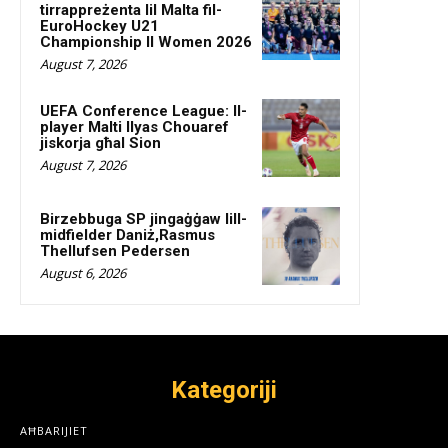
tirrappreżenta lil Malta fil-
EuroHockey U21
Championship II Women 2026
August 7, 2026
UEFA Conference League: Il-
player Malti Ilyas Chouaref
jiskorja għal Sion
August 7, 2026
Birzebbuga SP jingaġġaw lill-
midfielder Daniż,Rasmus
Thellufsen Pedersen
August 6, 2026
Kategoriji
AĦBARIJIET