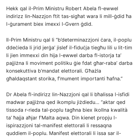
Hekk qal il-Prim Ministru Robert Abela fl-ewwel
indirizz lin-Nazzjon ftit tas-sigħat wara li mill-ġdid ħa
l-ġurament biex imexxi l-Gvern ġdid.
Il-Prim Ministru qal li “b’determinazzjoni ċara, il-poplu
ddeċieda li jrid jerġa’ jislef il-fiduċja tiegħu lili u lit-tim
li jien immexxi din hija l-ewwel darba fl-istorja ta’
pajjiżna li moviment politiku ġie fdat għar-raba’ darba
konsekuttiva b’mandat elettorali. Għażla
għaldaqstant storika, f’mument importanti ħafna.”
Dr Abela fl-indirizz lin-Nazzjoni qal li bħalissa l-isfidi
madwar pajjiżna qed ikomplu jiżdiedu… “aktar qed
tissoda r-rieda tal-poplu tagħna biex ikollna kwalità
ta’ ħajja aħjar f’Malta aqwa. Din kienet propju l-
ispirazzjoni tal-manifest elettorali li ressaqna
quddiem il-poplu. Manifest elettorali li issa sar il-