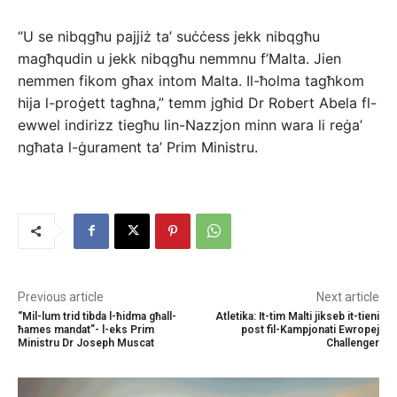
“U se nibqgħu pajjiż ta’ suċċess jekk nibqgħu
magħqudin u jekk nibqgħu nemmnu f’Malta. Jien
nemmen fikom għax intom Malta. Il-ħolma tagħkom
hija l-proġett tagħna,” temm jgħid Dr Robert Abela fl-
ewwel indirizz tiegħu lin-Nazzjon minn wara li reġa’
ngħata l-ġurament ta’ Prim Ministru.
Previous article
Next article
“Mil-lum trid tibda l-ħidma għall-
Atletika: It-tim Malti jikseb it-tieni
ħames mandat”- l-eks Prim
post fil-Kampjonati Ewropej
Ministru Dr Joseph Muscat
Challenger