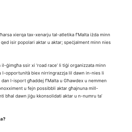
 ħarsa xierqa tax-xenarju tal-atletika f’Malta iżda minn
li qed isir popolari aktar u aktar; speċjalment minn nies
 il-ġimgħa ssir xi ‘road race’ li tiġi organizzata minn
 l-opportunità biex nirringrazzja lil dawn in-nies li
u dan l-isport għaddej f’Malta u Għawdex u nemmen
konoxximent u fejn possibbli aktar għajnuna mill-
nti bħal dawn jiġu kkonsolidati aktar u n-numru ta’
ka?