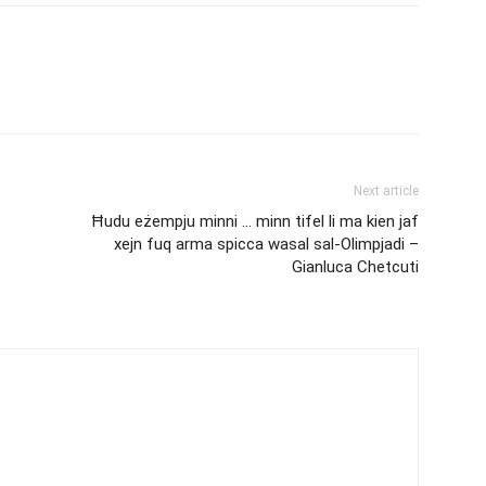
Next article
Ħudu eżempju minni … minn tifel li ma kien jaf
xejn fuq arma spicca wasal sal-Olimpjadi –
Gianluca Chetcuti