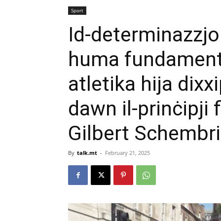
Sport
Id-determinazzjo
huma fundamenti 
atletika hija dixx
dawn il-prinċipji 
Gilbert Schembri
By
talk.mt
-
February 21, 2025