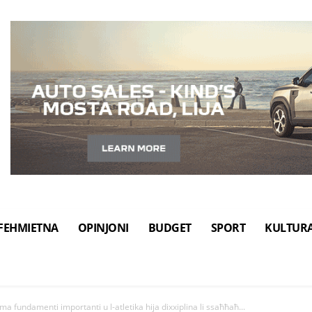
FEHMIETNA
OPINJONI
BUDGET
SPORT
KULTUR
a fundamenti importanti u l-atletika hija dixxiplina li ssaħħaħ...