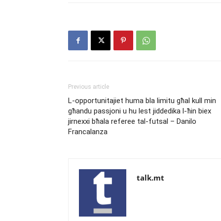
Previous article
L-opportunitajiet huma bla limitu għal kull min
għandu passjoni u hu lest jiddedika l-ħin biex
jirnexxi bħala referee tal-futsal – Danilo
Francalanza
talk.mt