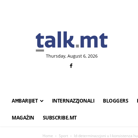
Thursday, August 6, 2026
AĦBARIJIET
INTERNAZZJONALI
BLOGGERS
MAGAŻIN
SUBSCRIBE.MT
Home
Sport
Id-determinazzjoni u l-konsistenza hum