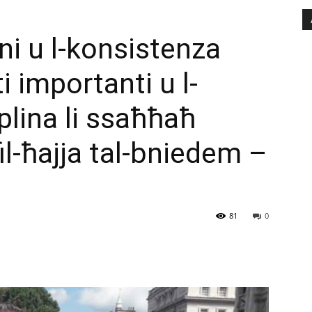
ni u l-konsistenza
importanti u l-
iplina li ssaħħaħ
fil-ħajja tal-bniedem –
81
0