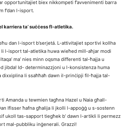
aktar opportunitajiet biex nikkompeti f’avvenimenti barra
 f’dan l-isport.
 karriera ta’ suċċess fl-atletika.
ħu dan l-isport b’serjetá. L-attivitajiet sportivi kollha
i l-isport tal-atletika huwa wieħed mill-aħjar modi
ltaqa’ ma’ nies minn oqsma differenti tal-ħajja u
d jibda! Id- determinazzjoni u l-konsistenza huma
 dixxiplina li ssaħħaħ dawn il-prinċipji fil-ħajja tal-
marti Amanda u tewmien tagħna Hazel u Naia għall-
an Ifisser ħafna għalija li jkolli l-appoġġ u s-sostenn
 kif ukoll tas-sapport tiegħek b’ dawn l-artikli li permezz
rt mal-pubbliku inġenerali. Grazzi!