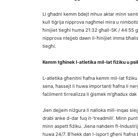
Li għadni kemm bdejt mhux aktar minn sentejn
kull tiġrija nipprova nagħmel mira u nimbotta l
ħinijiet tiegħi huma 21:32 għall-5K / 44:55
nipprova ntejjeb dawn il-ħinijiet imma bħalis
tiegħi.
Kemm tgħinek l-atletika mil-lat fiżiku u ps
L-atletika għenitni ħafna kemm mil-lat fiżiku 
sena, ħassejt li huwa importanti ħafna li nerġ
faċilment tirrealizza li ġismek m’għadux dak 
Jien dejjem niżgura li nalloka mill-inqas sieg
drabi anke d-dar fuq it-‘treadmill’. Minn punt
minn aspett fiżiku. Jiena nahdem fl-Industrij
huwa 24/7. B’hekk dan l-isport għeni ħafna biex