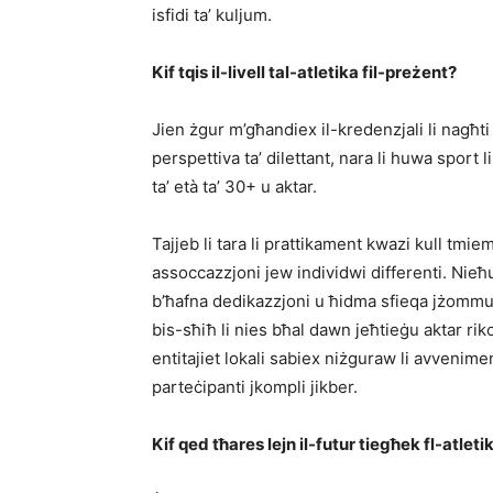
isfidi ta’ kuljum.
Kif tqis il-livell tal-atletika fil-preżent?
Jien żgur m’għandiex il-kredenzjali li nagħti
perspettiva ta’ dilettant, nara li huwa sport 
ta’ età ta’ 30+ u aktar.
Tajjeb li tara li prattikament kwazi kull tmiem
assoccazzjoni jew individwi differenti. Nieħu
b’ħafna dedikazzjoni u ħidma sfieqa jżomm
bis-sħiħ li nies bħal dawn jeħtieġu aktar ri
entitajiet lokali sabiex niżguraw li avvenime
parteċipanti jkompli jikber.
Kif qed tħares lejn il-futur tiegħek fl-atleti