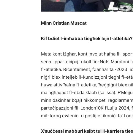
Minn Cristian Muscat
Kif bdiet l-imħabba tiegħek lejn l-atletika?
Meta kont iżgħar, kont involut ħafna fl-ispor
sena. Ipparteċipajt ukoll fin-Nofs Maratoni 
fl-atletika. Riċentement, f’Jannar tal-2023, i
niġri biex intejjeb il-kundizzjoni tiegħi fl-etá
huwa attiv ħafna fl-atletika, ħeġġiġni biex 
ma ngħaqadt fl-ebda klabb (sa issa). F’Mejju 
minn dakinhar bqajt nikkompeti regolarment fi
parteċipazzjoni fil-London10K f’Lulju 2024, f
mit-toroq ewlenin u postijiet ikoniċi ta’ Lon
X’suċċessi maġġuri ksibt tul il-karriera tie