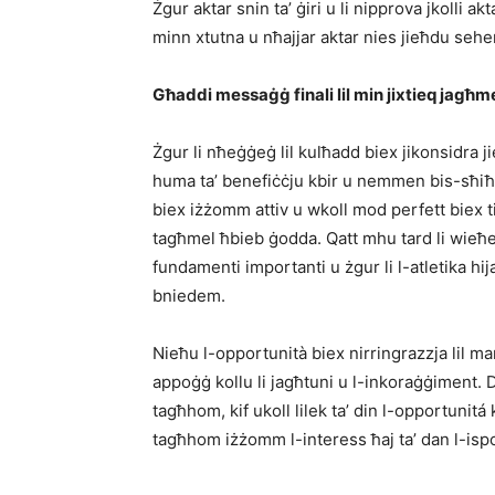
Żgur aktar snin ta’ ġiri u li nipprova jkolli 
minn xtutna u nħajjar aktar nies jieħdu sehem
Għaddi messaġġ finali lil min jixtieq jagħmel
Żgur li nħeġġeġ lil kulħadd biex jikonsidra jie
huma ta’ benefiċċju kbir u nemmen bis-sħiħ l
biex iżżomm attiv u wkoll mod perfett biex ti
tagħmel ħbieb ġodda. Qatt mhu tard li wieħe
fundamenti importanti u żgur li l-atletika hija
bniedem.
Nieħu l-opportunità biex nirringrazzja lil 
appoġġ kollu li jagħtuni u l-inkoraġġiment. D
tagħhom, kif ukoll lilek ta’ din l-opportunitá
tagħhom iżżomm l-interess ħaj ta’ dan l-ispo