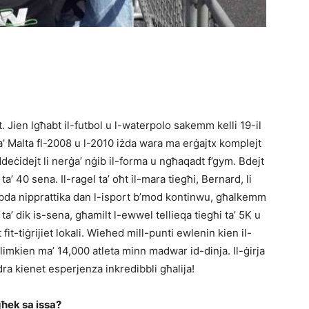
t. Jien lgħabt il-futbol u l-waterpolo sakemm kelli 19-il
ta’ Malta fl-2008 u l-2010 iżda wara ma erġajtx komplejt
ddeċidejt li nerġa’ nġib il-forma u ngħaqadt f’gym. Bdejt
 ta’ 40 sena. Il-ragel ta’ oħt il-mara tiegħi, Bernard, li
nibda nipprattika dan l-isport b’mod kontinwu, għalkemm
ta’ dik is-sena, għamilt l-ewwel tellieqa tiegħi ta’ 5K u
t-tiġrijiet lokali. Wieħed mill-punti ewlenin kien il-
limkien ma’ 14,000 atleta minn madwar id-dinja. Il-ġirja
dra kienet esperjenza inkredibbli għalija!
għek sa issa?