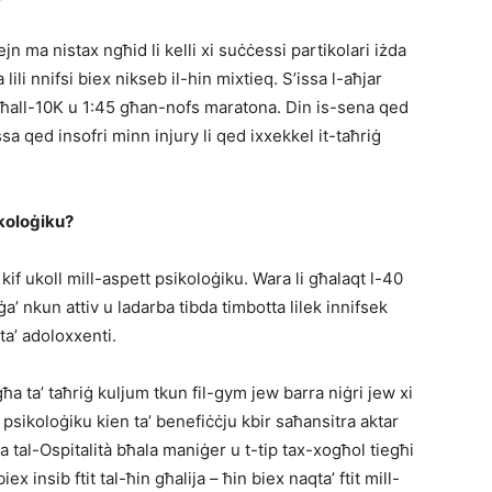
 ma nistax ngħid li kelli xi suċċessi partikolari iżda
ili nnifsi biex nikseb il-hin mixtieq. S’issa l-aħjar
 għall-10K u 1:45 għan-nofs maratona. Din is-sena qed
sa qed insofri minn injury li qed ixxekkel it-taħriġ
ikoloġiku?
kif ukoll mill-aspett psikoloġiku. Wara li għalaqt l-40
a’ nkun attiv u ladarba tibda timbotta lilek innifsek
ta’ adoloxxenti.
ħa ta’ taħriġ kuljum tkun fil-gym jew barra niġri jew xi
 psikoloġiku kien ta’ benefiċċju kbir saħansitra aktar
a tal-Ospitalità bħala maniġer u t-tip tax-xogħol tiegħi
 insib ftit tal-ħin għalija – ħin biex naqta’ ftit mill-