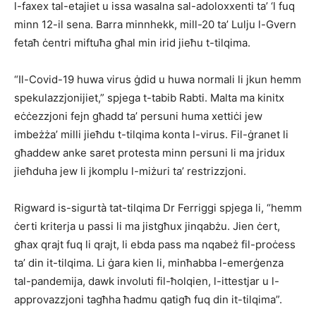
l-faxex tal-etajiet u issa wasalna sal-adoloxxenti ta’ ‘l fuq
minn 12-il sena. Barra minnhekk, mill-20 ta’ Lulju l-Gvern
fetaħ ċentri miftuħa għal min irid jieħu t-tilqima.
“Il-Covid-19 huwa virus ġdid u huwa normali li jkun hemm
spekulazzjonijiet,” spjega t-tabib Rabti. Malta ma kinitx
eċċezzjoni fejn għadd ta’ persuni huma xettiċi jew
imbeżża’ milli jieħdu t-tilqima konta l-virus. Fil-ġranet li
għaddew anke saret protesta minn persuni li ma jridux
jieħduha jew li jkomplu l-miżuri ta’ restrizzjoni.
Rigward is-sigurtà tat-tilqima Dr Ferriggi spjega li, “hemm
ċerti kriterja u passi li ma jistgħux jinqabżu. Jien ċert,
għax qrajt fuq li qrajt, li ebda pass ma nqabeż fil-proċess
ta’ din it-tilqima. Li ġara kien li, minħabba l-emerġenza
tal-pandemija, dawk involuti fil-ħolqien, l-ittestjar u l-
approvazzjoni tagħha ħadmu qatigħ fuq din it-tilqima”.