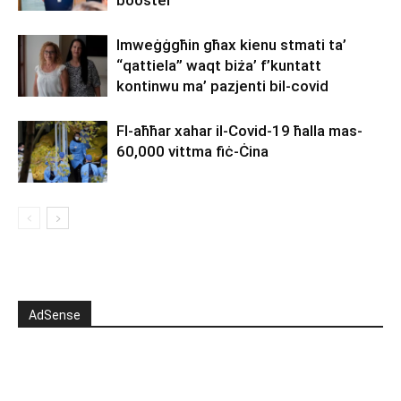
booster
Imweġġgħin għax kienu stmati ta’
“qattiela” waqt biża’ f’kuntatt
kontinwu ma’ pazjenti bil-covid
Fl-aħħar xahar il-Covid-19 ħalla mas-
60,000 vittma fiċ-Ċina
AdSense