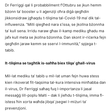
Dr Ferriggi qal li probabbilment f’Ottubru se jkun hemm
bżonn ta’ booster u li aġenziji oħra diġà qegħdin
jikkonsidraw jgħaqdu t-tilqima tal-Covid-19 ma’ dik tal-
influwenza. “Milli qiegħed nara s’issa, se jkollna bżonnha
ta’ kull sena. Irridu naraw għax il-kamp mediku għadu ma
jafx kull meta se jkollna bżonnha. Dan skont ir-riċerka fejn
qegħdin jaraw kemm se sservi l-immunità,” spjega t-
tabib.
It-tilqima se tagħtik is-saħħa biex tilqa’ għall-virus
Mil-lat mediku ta’ tabib u mil-lat uman fejn huwa stess
kien rikoverat fit-taqsima tal-kura intensiva minħabba dan
il-virus, Dr Ferriggi saħaq fuq l-importanza li jasal
messaġġ lill-poplu Malti – dak li jieħdu t-tilqima, imma fl-
istess ħin xorta waħda jibqa’ jsegwi l-miżuri ta’
prevenzjoni.