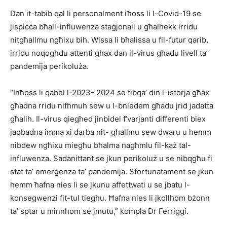
Dan it-tabib qal li personalment iħoss li l-Covid-19 se
jispiċċa bħall-influwenza staġjonali u għalhekk irridu
nitgħallmu ngħixu bih. Wissa li bħalissa u fil-futur qarib,
irridu noqogħdu attenti għax dan il-virus għadu livell ta’
pandemija perikoluża.
“Inħoss li qabel l-2023- 2024 se tibqa’ din l-istorja għax
għadna rridu nifhmuh sew u l-bniedem għadu jrid jadatta
għalih. Il-virus qiegħed jinbidel f’varjanti differenti biex
jaqbadna imma xi darba nit- għallmu sew dwaru u hemm
nibdew ngħixu miegħu bħalma nagħmlu fil-każ tal-
influwenza. Sadanittant se jkun perikoluż u se nibqgħu fi
stat ta’ emerġenza ta’ pandemija. Sfortunatament se jkun
hemm ħafna nies li se jkunu affettwati u se jbatu l-
konsegwenzi fit-tul tiegħu. Ħafna nies li jkollhom bżonn
ta’ sptar u minnhom se jmutu,” kompla Dr Ferriggi.