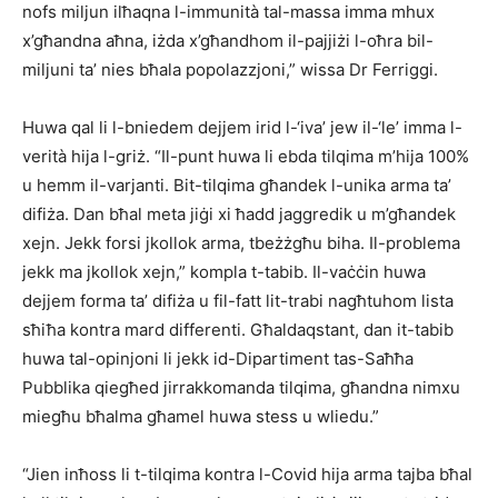
nofs miljun ilħaqna l-immunità tal-massa imma mhux
x’għandna aħna, iżda x’għandhom il-pajjiżi l-oħra bil-
miljuni ta’ nies bħala popolazzjoni,” wissa Dr Ferriggi.
Huwa qal li l-bniedem dejjem irid l-‘iva’ jew il-‘le’ imma l-
verità hija l-griż. “Il-punt huwa li ebda tilqima m’hija 100%
u hemm il-varjanti. Bit-tilqima għandek l-unika arma ta’
difiża. Dan bħal meta jiġi xi ħadd jaggredik u m’għandek
xejn. Jekk forsi jkollok arma, tbeżżgħu biha. Il-problema
jekk ma jkollok xejn,” kompla t-tabib. Il-vaċċin huwa
dejjem forma ta’ difiża u fil-fatt lit-trabi nagħtuhom lista
sħiħa kontra mard differenti. Għaldaqstant, dan it-tabib
huwa tal-opinjoni li jekk id-Dipartiment tas-Saħħa
Pubblika qiegħed jirrakkomanda tilqima, għandna nimxu
miegħu bħalma għamel huwa stess u wliedu.”
“Jien inħoss li t-tilqima kontra l-Covid hija arma tajba bħal