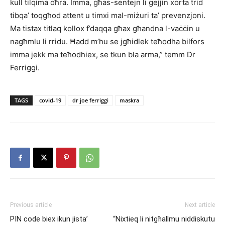
kull tilqima oħra. Imma, għas-sentejn li ġejjin xorta trid
tibqa’ toqgħod attent u timxi mal-miżuri ta’ prevenzjoni.
Ma tistax titlaq kollox f’daqqa għax għandna l-vaċċin u
nagħmlu li rridu. Ħadd m’hu se jgħidlek teħodha bilfors
imma jekk ma teħodhiex, se tkun bla arma,” temm Dr
Ferriggi.
TAGS
covid-19
dr joe ferriggi
maskra
Previous article
Next article
PIN code biex ikun jista’
“Nixtieq li nitgħallmu niddiskutu