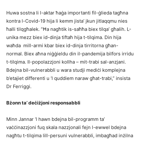
Huwa sostna li l-aktar ħaġa importanti fil-ġlieda tagħna
kontra l-Covid-19 hija li kemm jista’ jkun jitlaqqmu nies
ħalli tilqgħalek. ”Ħa nagħtik is-saħħa biex tilqa’ għalih. L-
unika mezz biex id-dinja tiftaħ hija t-tilqima. Din hija
waħda mill-armi kbar biex id-dinja tirritorna għan-
normal. Biex aħna niġġieldu din il-pandemija bilfors irridu
t-tilqima. Il-popolazzjoni kollha – mit-trabi sal-anzjani.
Bdejna bil-vulnerabbli u wara studji mediċi komplejna
b’etajiet differenti u ‘l quddiem naraw għat-trabi,” insista
Dr Ferriggi.
Bżonn ta’ deċiżjoni responsabbli
Minn Jannar ‘l hawn bdejna bil-programm ta’
vaċċinazzjoni fuq skala nazzjonali fejn l-ewwel bdejna
nagħtu t-tilqima lill-persuni vulnerabbli, imbagħad inżilna