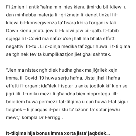
Fi żmien l-antik ħafna min-nies kienu jimirdu bil-kliewi u
dan minħabba materja fil-ġriżmejn li kienet tinżel fil-
kliewi bil-konsegwenza ta’ ħsara kbira f’organi vitali.
Dawn kienu jmutu jew bil-kliewi jew bil-qalb. It-tabib
spjega li l-Covid ma nafux x’se jħallilna bħala effetti
negattivi fit-tul. Li d-dinja medika taf żgur huwa li t-tilqima
se tgħinek tevita kumplikazzjonijiet għal saħħtek.
“Jien ma nistax ngħidlek ħudha għax ma jiġrilek xejn
imma, il-Covid-19 huwa serju ħafna. Jista’ jħalli ħafna
effetti fl-organi; idaħlek l-isptar u anke joqtlok kif kien se
jiġri lili. L-uniku mezz li għandna biex nipproteġu lill-
bniedem huwa permezz tat-tilqima u dan huwa l-lat sigur
tiegħek – li jnaqqas il-periklu ta’ bżonn ta’ sptar jew/u
mewt,” kompla Dr Ferriggi.
It-tilqima hija bonus imma xorta jista’ jaqbdek…