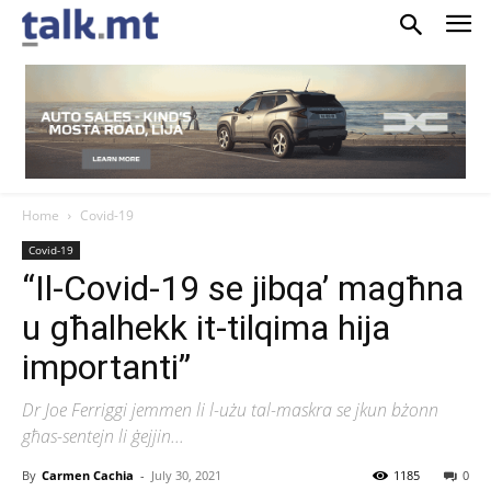
Home
Covid-19
Covid-19
“Il-Covid-19 se jibqa’ magħna
u għalhekk it-tilqima hija
importanti”
Dr Joe Ferriggi jemmen li l-użu tal-maskra se jkun bżonn
għas-sentejn li ġejjin...
By
Carmen Cachia
-
July 30, 2021
1185
0