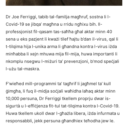
Dr Joe Ferriggi, tabib tal-familja magħruf, sostna li l-
Covid-19 se jibqa’ magħna u rridu ngħixu bih. Il-
professjonist fil-qasam tas-saħħa għal aktar minn 40
sena u eks pazjent li kważi tilef ħajtu b’dan il-virus, qal li
t-tilqima hija l-unika arma li għandna kontra l-virus iżda
minħabba li xejn mhuwa mija fil-mija, huwa importanti li
nkomplu nsegwu l-miżuri ta’ prevenzjoni, b’mod speċjali
l-użu tal-maskra.
F’wieħed mill-programmi ta’ tagħrif li jagħmel ta’ kull
ġimgħa, li fuq il-midja soċjali waħidha laħaq aktar minn
10,000 persuna, Dr Ferriggi tkellem proprju dwar is-
sigurtà u l-effiċjenza fit-tul tat-tilqima kontra l-Covid-19.
Huwa tkellem ukoll dwar l-għażla libera, iżda infurmata u
responsabbli, jekk persuna għandhiex teħodha jew le.