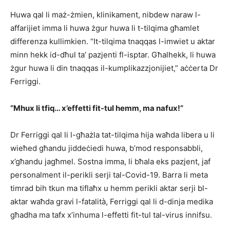
Huwa qal li maż-żmien, klinikament, nibdew naraw l-
affarijiet imma li huwa żgur huwa li t-tilqima għamlet
differenza kullimkien. “It-tilqima tnaqqas l-imwiet u aktar
minn hekk id-dħul ta’ pazjenti fl-isptar. Għalhekk, li huwa
żgur huwa li din tnaqqas il-kumplikazzjonijiet,” aċċerta Dr
Ferriggi.
“Mhux li tfiq… x’effetti fit-tul hemm, ma nafux!”
Dr Ferriggi qal li l-għażla tat-tilqima hija waħda libera u li
wieħed għandu jiddeċiedi huwa, b’mod responsabbli,
x’għandu jagħmel. Sostna imma, li bħala eks pazjent, jaf
personalment il-perikli serji tal-Covid-19. Barra li meta
timrad bih tkun ma tiflaħx u hemm perikli aktar serji bl-
aktar waħda gravi l-fatalità, Ferriggi qal li d-dinja medika
għadha ma tafx x’inhuma l-effetti fit-tul tal-virus innifsu.