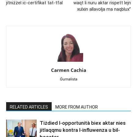
jitniżżel iċ-ċertifikat tat-tfal
waqt li nuru aktar rispett lejn
xulxin allavolja ma naqblux”
Carmen Cachia
Ġurnalista
RELATED ARTICLES
MORE FROM AUTHOR
Tiżdied l-opportunità biex aktar nies
jitlaqqmu kontra l-influwenza u bil-