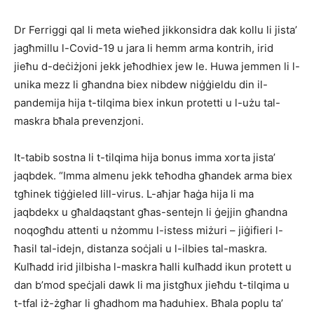
Dr Ferriggi qal li meta wieħed jikkonsidra dak kollu li jista’
jagħmillu l-Covid-19 u jara li hemm arma kontrih, irid
jieħu d-deċiżjoni jekk jeħodhiex jew le. Huwa jemmen li l-
unika mezz li għandna biex nibdew niġġieldu din il-
pandemija hija t-tilqima biex inkun protetti u l-użu tal-
maskra bħala prevenzjoni.
It-tabib sostna li t-tilqima hija bonus imma xorta jista’
jaqbdek. “Imma almenu jekk teħodha għandek arma biex
tgħinek tiġġieled lill-virus. L-aħjar ħaġa hija li ma
jaqbdekx u għaldaqstant għas-sentejn li ġejjin għandna
noqogħdu attenti u nżommu l-istess miżuri – jiġifieri l-
ħasil tal-idejn, distanza soċjali u l-ilbies tal-maskra.
Kulħadd irid jilbisha l-maskra ħalli kulħadd ikun protett u
dan b’mod speċjali dawk li ma jistgħux jieħdu t-tilqima u
t-tfal iż-żgħar li għadhom ma ħaduhiex. Bħala poplu ta’