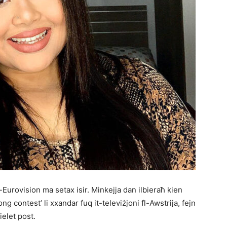
-Eurovision ma setax isir. Minkejja dan ilbieraħ kien
ng contest’ li xxandar fuq it-televiżjoni fl-Awstrija, fejn
tielet post.