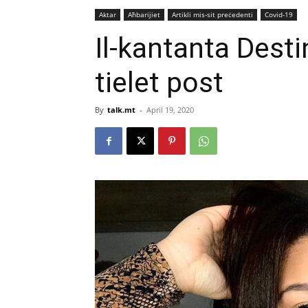
Aktar
Aħbarijiet
Artikli mis-sit preċedenti
Covid-19
Il-kantanta Destin
tielet post
By
talk.mt
-
April 19, 2020