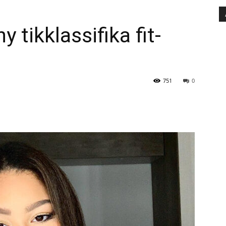
y tikklassifika fit-
751
0