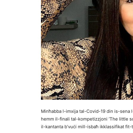
Minħabba l-imxija tal-Covid-19 din is-sena l
hemm il-finali tal-kompetizzjoni ‘The little so
il-kantanta b’vuċi mill-isbaħ ikklassifikat fit-