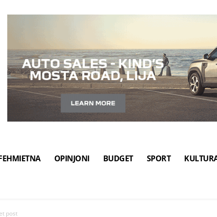
FEHMIETNA
OPINJONI
BUDGET
SPORT
KULTUR
let post