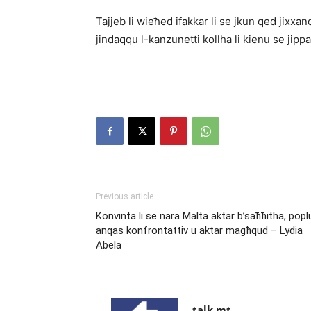
Tajjeb li wieħed ifakkar li se jkun qed jixxan
jindaqqu l-kanzunetti kollha li kienu se jipp
Previous article
Konvinta li se nara Malta aktar b’saħħitha, popl
anqas konfrontattiv u aktar magħqud – Lydia
Abela
talk.mt