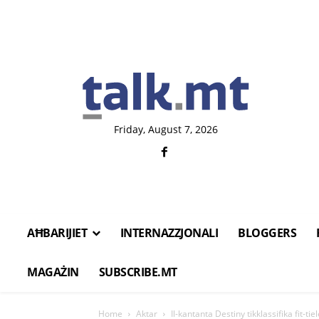
Friday, August 7, 2026
AĦBARIJIET
INTERNAZZJONALI
BLOGGERS
MAGAŻIN
SUBSCRIBE.MT
Home
Aktar
Il-kantanta Destiny tikklassifika fit-tie