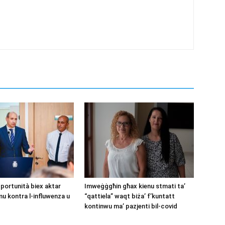
pportunità biex aktar
Imweġġgħin għax kienu stmati ta’
mu kontra l-influwenza u
“qattiela” waqt biża’ f’kuntatt
kontinwu ma’ pazjenti bil-covid