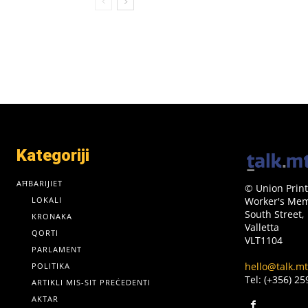
Kategoriji
AĦBARIJIET
© Union Print
LOKALI
Worker's Memo
South Street,
KRONAKA
Valletta
QORTI
VLT1104
PARLAMENT
hello@talk.mt
POLITIKA
Tel: (+356) 2
ARTIKLI MIS-SIT PREĊEDENTI
AKTAR