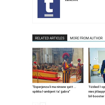
RELATED ARTICLES
MORE FROM AUTHOR
“Esperjenza li ma ninsew qatt …
Tiżdied l-o
spikka l-ambjent ta’ ġabra”
nies jitlaqq
bil-booster