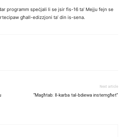
dar programm speċjali li se jsir fis-16 ta’ Mejju fejn se
artecipaw għall-edizzjoni ta’ din is-sena.
Next article
u
“Magħtab: Il-karba tal-bdiewa instemgħet”