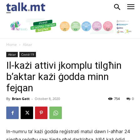
Home
Aktar
Aktar
Covid-19
Il-każi attivi jkomplu tilgħin
b’aktar każi ġodda minn
fejqan
By
Brian Gatt
-
October 8, 2020
754
0
In-numru ta’ każi ġodda reġistrati matul dawn l-aħħar 24
siegħa reġgħu raw żieda għal darb’oħra, b’64 każ ġdid