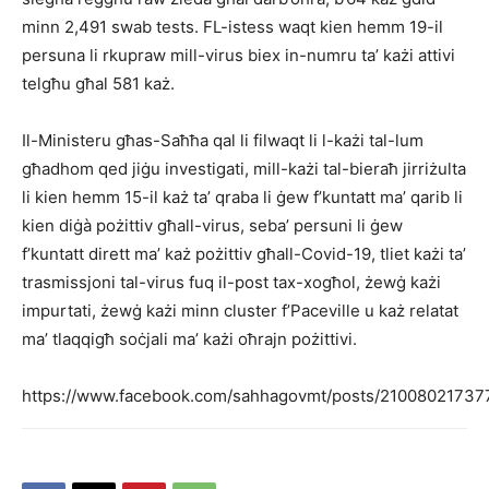
minn 2,491 swab tests. FL-istess waqt kien hemm 19-il
persuna li rkupraw mill-virus biex in-numru ta’ każi attivi
telgħu għal 581 każ.
Il-Ministeru għas-Saħħa qal li filwaqt li l-każi tal-lum
għadhom qed jiġu investigati, mill-każi tal-bieraħ jirriżulta
li kien hemm 15-il każ ta’ qraba li ġew f’kuntatt ma’ qarib li
kien diġà pożittiv għall-virus, seba’ persuni li ġew
f’kuntatt dirett ma’ każ pożittiv għall-Covid-19, tliet każi ta’
trasmissjoni tal-virus fuq il-post tax-xogħol, żewġ każi
impurtati, żewġ każi minn cluster f’Paceville u każ relatat
ma’ tlaqqigħ soċjali ma’ każi oħrajn pożittivi.
https://www.facebook.com/sahhagovmt/posts/21008021737