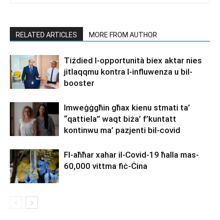
RELATED ARTICLES
MORE FROM AUTHOR
Tiżdied l-opportunità biex aktar nies
jitlaqqmu kontra l-influwenza u bil-
booster
Imweġġgħin għax kienu stmati ta’
“qattiela” waqt biża’ f’kuntatt
kontinwu ma’ pazjenti bil-covid
Fl-aħħar xahar il-Covid-19 ħalla mas-
60,000 vittma fiċ-Ċina