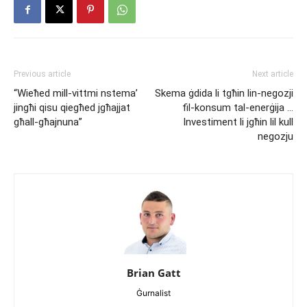
Previous article
Next article
“Wieħed mill-vittmi nstema’
Skema ġdida li tgħin lin-negozji
jingħi qisu qiegħed jgħajjat
fil-konsum tal-enerġija …
għall-għajnuna”
Investiment li jgħin lil kull
negozju
Brian Gatt
Ġurnalist