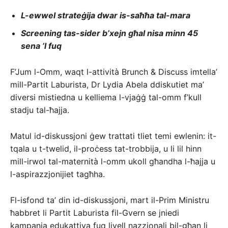
L-ewwel strateġija dwar is-saħħa tal-mara
Screening tas-sider b’xejn għal nisa minn 45
sena ’l fuq
F’Jum l-Omm, waqt l-attività Brunch & Discuss imtella’
mill-Partit Laburista, Dr Lydia Abela ddiskutiet ma’
diversi mistiedna u kelliema l-vjaġġ tal-omm f’kull
stadju tal-ħajja.
Matul id-diskussjoni ġew trattati tliet temi ewlenin: it-
tqala u t-twelid, il-proċess tat-trobbija, u li lil hinn
mill-irwol tal-maternità l-omm ukoll għandha l-ħajja u
l-aspirazzjonijiet tagħha.
Fl-isfond ta’ din id-diskussjoni, mart il-Prim Ministru
ħabbret li Partit Laburista fil-Gvern se jniedi
kampanja edukattiva fuq livell nazzjonali bil-għan li