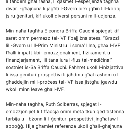
li taħdem għal rasha, li qasmet l-esperjenza tagħha
dwar l-għajnuna li jagħti l-Gvern biex jgħin lill-koppji
jsiru ġenituri, kif ukoll diversi persuni mill-udjenza.
Min-naħa tagħha Eleonora Briffa Cauchi spjegat kif
saret omm permezz tal-IVF f’pajjiżna stess. “Grazzi
lill-Gvern u lill-Prim Ministru li sema’ lilna, għax l-IVF
tħalli impatt kbir emozzjonalment, fiżikament u
finanzjarjament, illi tana lura l-flus tal-mediċina,”
sostniet is-Sa Briffa Cauchi. Faħħret ukoll l-inizjattiva
li issa ġenituri prospettivi li jaħdmu għal rashom u li
għaddejjin mill-proċess tal-IVF issa jistgħu jgawdu
wkoll minn leave għall-IVF.
Min-naħa tagħha, Ruth Sciberras, spjegat l-
emozzjonijiet li tiffaċċja omm meta tkun qed tistenna
tarbija u l-bżonn li l-ġenituri prospettivi jingħataw l-
appoġġ. Hija għamlet referenza ukoll għall-għajnuna