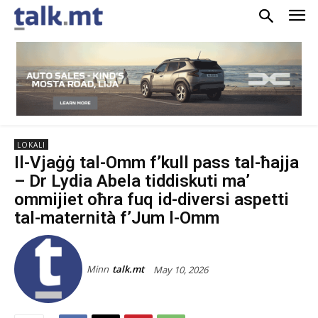
LOKALI
Il-Vjaġġ tal-Omm f’kull pass tal-ħajja
– Dr Lydia Abela tiddiskuti ma’
ommijiet oħra fuq id-diversi aspetti
tal-maternità f’Jum l-Omm
Minn
talk.mt
May 10, 2026