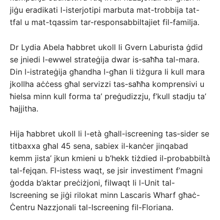
jiġu eradikati l-isterjotipi marbuta mat-trobbija tat-
tfal u mat-tqassim tar-responsabbiltajiet fil-familja.
Dr Lydia Abela ħabbret ukoll li Gvern Laburista ġdid
se jniedi l-ewwel strateġija dwar is-saħħa tal-mara.
Din l-istrateġija għandha l-għan li tiżgura li kull mara
jkollha aċċess għal servizzi tas-saħħa komprensivi u
ħielsa minn kull forma ta’ preġudizzju, f’kull stadju ta’
ħajjitha.
Hija ħabbret ukoll li l-età għall-iscreening tas-sider se
titbaxxa għal 45 sena, sabiex il-kanċer jinqabad
kemm jista’ jkun kmieni u b’hekk tiżdied il-probabbiltà
tal-fejqan. Fl-istess waqt, se jsir investiment f’magni
ġodda b’aktar preċiżjoni, filwaqt li l-Unit tal-
Iscreening se jiġi rilokat minn Lascaris Wharf għaċ-
Ċentru Nazzjonali tal-Iscreening fil-Floriana.