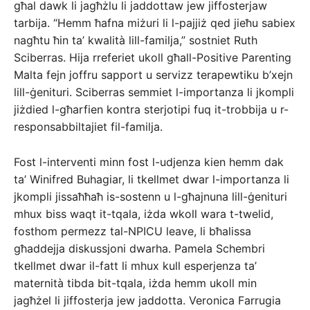
għal dawk li jagħżlu li jaddottaw jew jiffosterjaw
tarbija. “Hemm ħafna miżuri li l-pajjiż qed jieħu sabiex
nagħtu ħin ta’ kwalità lill-familja,” sostniet Ruth
Sciberras. Hija rreferiet ukoll għall-Positive Parenting
Malta fejn joffru sapport u servizz terapewtiku b’xejn
lill-ġenituri. Sciberras semmiet l-importanza li jkompli
jiżdied l-għarfien kontra sterjotipi fuq it-trobbija u r-
responsabbiltajiet fil-familja.
Fost l-interventi minn fost l-udjenza kien hemm dak
ta’ Winifred Buhagiar, li tkellmet dwar l-importanza li
jkompli jissaħħaħ is-sostenn u l-għajnuna lill-ġenituri
mhux biss waqt it-tqala, iżda wkoll wara t-twelid,
fosthom permezz tal-NPICU leave, li bħalissa
għaddejja diskussjoni dwarha. Pamela Schembri
tkellmet dwar il-fatt li mhux kull esperjenza ta’
maternità tibda bit-tqala, iżda hemm ukoll min
jagħżel li jiffosterja jew jaddotta. Veronica Farrugia