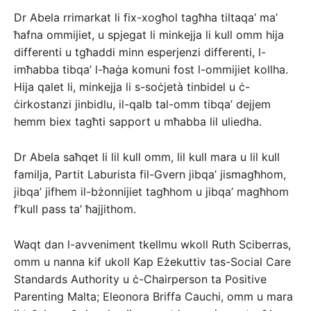
Dr Abela rrimarkat li fix-xogħol tagħha tiltaqa’ ma’
ħafna ommijiet, u spjegat li minkejja li kull omm hija
differenti u tgħaddi minn esperjenzi differenti, l-
imħabba tibqa’ l-ħaġa komuni fost l-ommijiet kollha.
Hija qalet li, minkejja li s-soċjetà tinbidel u ċ-
ċirkostanzi jinbidlu, il-qalb tal-omm tibqa’ dejjem
hemm biex tagħti sapport u mħabba lil uliedha.
Dr Abela saħqet li lil kull omm, lil kull mara u lil kull
familja, Partit Laburista fil-Gvern jibqa’ jismagħhom,
jibqa’ jifhem il-bżonnijiet tagħhom u jibqa’ magħhom
f’kull pass ta’ ħajjithom.
Waqt dan l-avveniment tkellmu wkoll Ruth Sciberras,
omm u nanna kif ukoll Kap Eżekuttiv tas-Social Care
Standards Authority u ċ-Chairperson ta Positive
Parenting Malta; Eleonora Briffa Cauchi, omm u mara