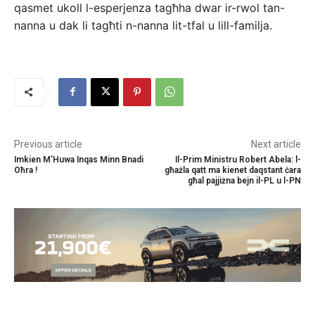
qasmet ukoll l-esperjenza tagħha dwar ir-rwol tan-
nanna u dak li tagħti n-nanna lit-tfal u lill-familja.
Previous article
Next article
Imkien M’Huwa Inqas Minn Bnadi
Il-Prim Ministru Robert Abela: l-
Oħra !
għażla qatt ma kienet daqstant ċara
għal pajjiżna bejn il-PL u l-PN