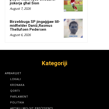
jiskorja għal Sion
August 7, 2026
Birzebbuga SP jingaġġaw lill-
midfielder Daniż,Rasmus
Thellufsen Pedersen
August 6, 2026
Kategoriji
AĦBARIJIET
LOKALI
KRONAKA
QORTI
PARLAMENT
POLITIKA
ARTIKLI MIS-SIT PREĊEDENTI