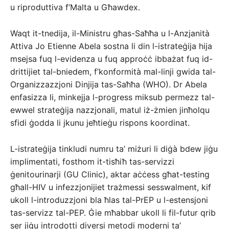
u riproduttiva f’Malta u Għawdex.
Waqt it-tnedija, il-Ministru għas-Saħħa u l-Anzjanità
Attiva Jo Etienne Abela sostna li din l-istrateġija hija
msejsa fuq l-evidenza u fuq approċċ ibbażat fuq id-
drittijiet tal-bniedem, f’konformità mal-linji gwida tal-
Organizzazzjoni Dinjija tas-Saħħa (WHO). Dr Abela
enfasizza li, minkejja l-progress miksub permezz tal-
ewwel strateġija nazzjonali, matul iż-żmien jinħolqu
sfidi ġodda li jkunu jeħtieġu rispons koordinat.
L-istrateġija tinkludi numru ta’ miżuri li diġà bdew jiġu
implimentati, fosthom it-tisħiħ tas-servizzi
ġenitourinarji (GU Clinic), aktar aċċess għat-testing
għall-HIV u infezzjonijiet trażmessi sesswalment, kif
ukoll l-introduzzjoni bla ħlas tal-PrEP u l-estensjoni
tas-servizz tal-PEP. Ġie mħabbar ukoll li fil-futur qrib
ser jiġu introdotti diversi metodi moderni ta’