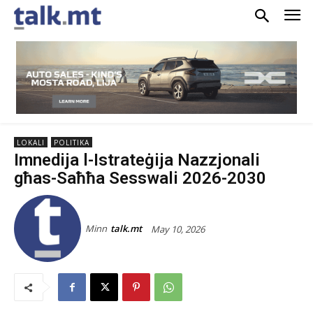
LOKALI
POLITIKA
Imnedija l-Istrateġija Nazzjonali
għas-Saħħa Sesswali 2026-2030
Minn
talk.mt
May 10, 2026