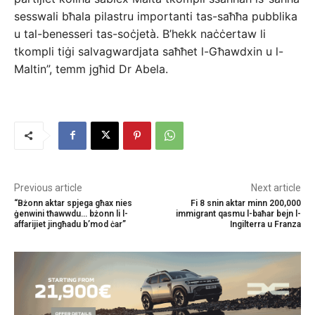
sesswali bħala pilastru importanti tas-saħħa pubblika
u tal-benesseri tas-soċjetà. B’hekk naċċertaw li
tkompli tiġi salvagwardjata saħħet l-Għawdxin u l-
Maltin”, temm jgħid Dr Abela.
Previous article
Next article
“Bżonn aktar spjega għax nies
Fi 8 snin aktar minn 200,000
ġenwini tħawwdu… bżonn li l-
immigrant qasmu l-baħar bejn l-
affarijiet jingħadu b’mod ċar”
Ingilterra u Franza