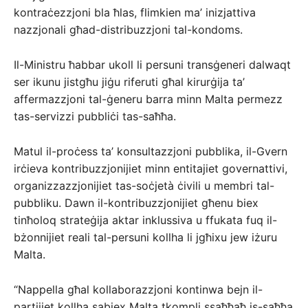
kontraċezzjoni bla ħlas, flimkien ma’ inizjattiva
nazzjonali għad-distribuzzjoni tal-kondoms.
Il-Ministru ħabbar ukoll li persuni transġeneri dalwaqt
ser ikunu jistgħu jiġu riferuti għal kirurġija ta’
affermazzjoni tal-ġeneru barra minn Malta permezz
tas-servizzi pubbliċi tas-saħħa.
Matul il-proċess ta’ konsultazzjoni pubblika, il-Gvern
irċieva kontribuzzjonijiet minn entitajiet governattivi,
organizzazzjonijiet tas-soċjetà ċivili u membri tal-
pubbliku. Dawn il-kontribuzzjonijiet għenu biex
tinħoloq strateġija aktar inklussiva u ffukata fuq il-
bżonnijiet reali tal-persuni kollha li jgħixu jew iżuru
Malta.
“Nappella għal kollaborazzjoni kontinwa bejn il-
partijiet kollha sabiex Malta tkompli ssaħħaħ is-saħħa