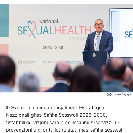
Il-Gvern illum nieda uffiċjalment l-Istrateġija
Nazzjonali għas-Saħħa Sesswali 2026–2030, li
tistabbilixxi viżjoni ċara biex jissaħħu s-servizzi, il-
prevenzjoni u d-drittijiet relatati mas-saħħa sesswali