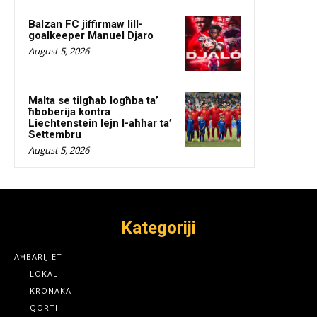
Balzan FC jiffirmaw lill-
goalkeeper Manuel Djaro
August 5, 2026
Malta se tilgħab logħba ta’
ħboberija kontra
Liechtenstein lejn l-aħħar ta’
Settembru
August 5, 2026
Kategoriji
AĦBARIJIET
LOKALI
KRONAKA
QORTI