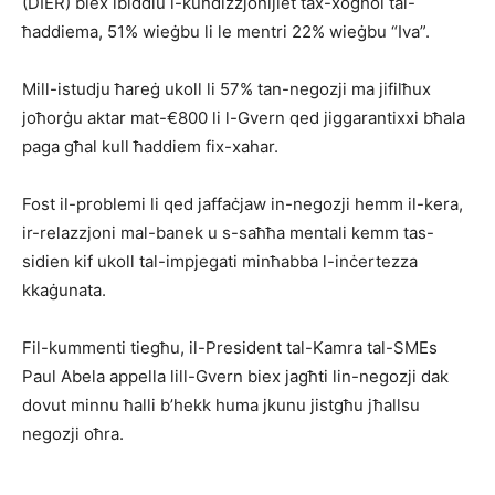
(DIER) biex ibiddlu l-kundizzjonijiet tax-xogħol tal-
ħaddiema, 51% wieġbu li le mentri 22% wieġbu “Iva”.
Mill-istudju ħareġ ukoll li 57% tan-negozji ma jifilħux
joħorġu aktar mat-€800 li l-Gvern qed jiggarantixxi bħala
paga għal kull ħaddiem fix-xahar.
Fost il-problemi li qed jaffaċjaw in-negozji hemm il-kera,
ir-relazzjoni mal-banek u s-saħħa mentali kemm tas-
sidien kif ukoll tal-impjegati minħabba l-inċertezza
kkaġunata.
Fil-kummenti tiegħu, il-President tal-Kamra tal-SMEs
Paul Abela appella lill-Gvern biex jagħti lin-negozji dak
dovut minnu ħalli b’hekk huma jkunu jistgħu jħallsu
negozji oħra.