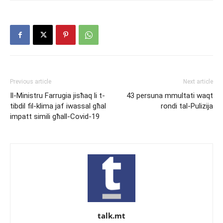
Previous article
Next article
Il-Ministru Farrugia jisħaq li t-
43 persuna mmultati waqt
tibdil fil-klima jaf iwassal għal
rondi tal-Pulizija
impatt simili għall-Covid-19
talk.mt