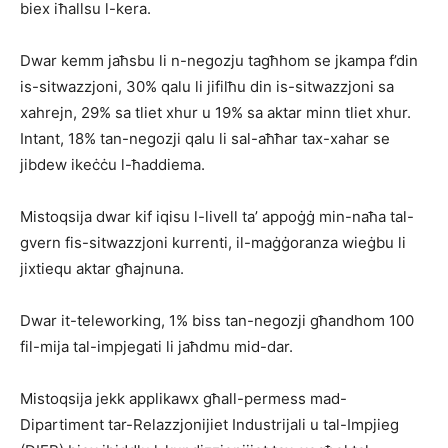
biex iħallsu l-kera.
Dwar kemm jaħsbu li n-negozju tagħhom se jkampa f’din
is-sitwazzjoni, 30% qalu li jifilħu din is-sitwazzjoni sa
xahrejn, 29% sa tliet xhur u 19% sa aktar minn tliet xhur.
Intant, 18% tan-negozji qalu li sal-aħħar tax-xahar se
jibdew ikeċċu l-ħaddiema.
Mistoqsija dwar kif iqisu l-livell ta’ appoġġ min-naħa tal-
gvern fis-sitwazzjoni kurrenti, il-maġġoranza wieġbu li
jixtiequ aktar għajnuna.
Dwar it-teleworking, 1% biss tan-negozji għandhom 100
fil-mija tal-impjegati li jaħdmu mid-dar.
Mistoqsija jekk applikawx għall-permess mad-
Dipartiment tar-Relazzjonijiet Industrijali u tal-Impjieg