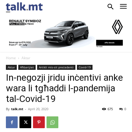
Home
Aktar
Aktar
Aħbarijiet
Artikli mis-sit preċedenti
Covid-19
In-negozji jridu inċentivi anke
wara li tgħaddi l-pandemija
tal-Covid-19
By
talk.mt
-
April 20, 2020
675
0