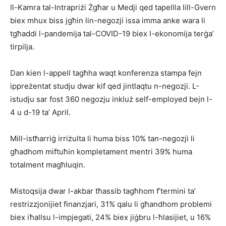
Il-Kamra tal-Intrapriżi Żgħar u Medji qed tapellla lill-Gvern
biex mhux biss jgħin lin-negozji issa imma anke wara li
tgħaddi l-pandemija tal-COVID-19 biex l-ekonomija terġa’
tirpilja.
Dan kien l-appell tagħha waqt konferenza stampa fejn
ippreżentat studju dwar kif qed jintlaqtu n-negozji. L-
istudju sar fost 360 negozju inkluż self-employed bejn l-
4 u d-19 ta’ April.
Mill-istħarriġ irriżulta li huma biss 10% tan-negozji li
għadhom miftuħin kompletament mentri 39% huma
totalment magħluqin.
Mistoqsija dwar l-akbar tħassib tagħhom f’termini ta’
restrizzjonijiet finanzjari, 31% qalu li għandhom problemi
biex iħallsu l-impjegati, 24% biex jiġbru l-ħlasijiet, u 16%