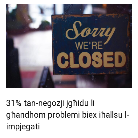
31% tan-negozji jgħidu li
għandhom problemi biex iħallsu l-
impjegati