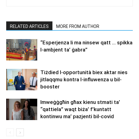
RELATED ARTICLES
MORE FROM AUTHOR
“Esperjenza li ma ninsew qatt … spikka
l-ambjent ta’ ġabra”
Tiżdied l-opportunità biex aktar nies
jitlaqqmu kontra l-influwenza u bil-
booster
Imweġġgħin għax kienu stmati ta’
“qattiela” waqt biża’ f’kuntatt
kontinwu ma’ pazjenti bil-covid