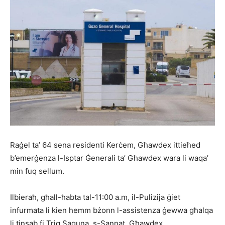
Raġel ta’ 64 sena residenti Kerċem, Għawdex ittieħed
b’emerġenza l-Isptar Ġenerali ta’ Għawdex wara li waqa’
min fuq sellum.
Ilbieraħ, għall-ħabta tal-11:00 a.m, il-Pulizija ġiet
infurmata li kien hemm bżonn l-assistenza ġewwa għalqa
li tinsab fi Triq Saguna, s-Sannat, Għawdex.