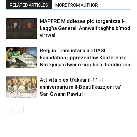
RELATED ARTICLES
MORE FROM AUTHOR
MAPFRE Middlesea plc torganizza l-
Laqgħa Ġenerali Annwali tagħha b’mod
virtwali
Reġjun Tramuntana u l-OASI
Foundation jippreżentaw Konferenza
Nazzjonali dwar ix-xogħol u l-addiction
Attività biex tfakkar il-11-il
anniversarju mill-Beatifikazzjoni ta’
San Ġwann Pawlu II