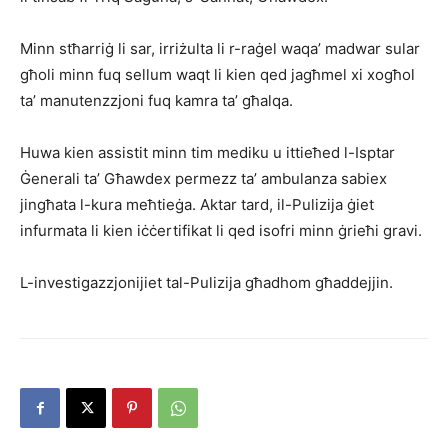
Minn stħarriġ li sar, irriżulta li r-raġel waqa’ madwar sular
għoli minn fuq sellum waqt li kien qed jagħmel xi xogħol
ta’ manutenzzjoni fuq kamra ta’ għalqa.
Huwa kien assistit minn tim mediku u ittieħed l-Isptar
Ġenerali ta’ Għawdex permezz ta’ ambulanza sabiex
jingħata l-kura meħtieġa. Aktar tard, il-Pulizija ġiet
infurmata li kien iċċertifikat li qed isofri minn ġrieħi gravi.
L-investigazzjonijiet tal-Pulizija għadhom għaddejjin.