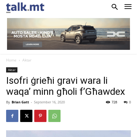
Home
Aktar
Aktar
Isofri ġrieħi gravi wara li
waqa’ minn għoli f’Għawdex
By
Brian Gatt
-
September 16, 2020
728
0