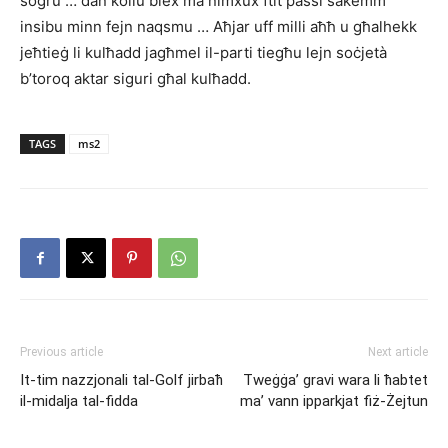
sogru … dan kollu biex ma nimxux ftit passi sakemm
insibu minn fejn naqsmu … Aħjar uff milli aħħ u għalhekk
jeħtieġ li kulħadd jagħmel il-parti tiegħu lejn soċjetà
b’toroq aktar siguri għal kulħadd.
TAGS
ms2
Previous article
Next article
It-tim nazzjonali tal-Golf jirbaħ
Tweġġa’ gravi wara li ħabtet
il-midalja tal-fidda
ma’ vann ipparkjat fiż-Żejtun