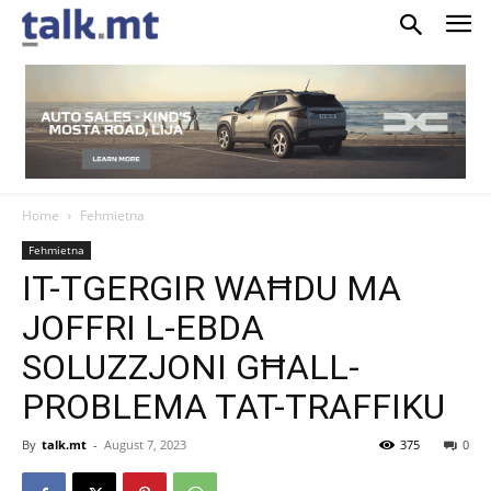
Home
Fehmietna
Fehmietna
IT-TGERGIR WAĦDU MA
JOFFRI L-EBDA
SOLUZZJONI GĦALL-
PROBLEMA TAT-TRAFFIKU
By
talk.mt
-
August 7, 2023
375
0