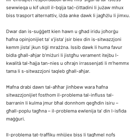
sewwieqa u kif ukoll il-bqija taċ-ċittadini li jużaw mhux
biss trasport alternattiv, iżda anke dawk li jagħżlu li jimxu.
Dwar dan is-suġġett kien hawn u għad iridu joħorġu
ħafna opinjonijiet ta’ x’jista’ jsir biex din is-sitwazzjoni
kemm jista’ jkun tiġi mrażżna. Issib dawk li huma favur
bidla għall-aħjar b’miżuri li jistgħu verament itejbu l-
kwalità tal-ħajja tan-nies u oħrajn irrassenjati li m’hemmx
tama li s-sitwazzjoni taqleb għall-aħjar.
Ħafna drabi dawn tal-aħħar jinħbew wara ħafna
sitwazzjonijiet fosthom il-problema tal-influss tal-
barranin li kulma jmur bħal donnhom qegħdin isiru –
għall-poplu tagħna – il-problema ewlenija ta’ din l-isfida
maġġuri.
Il-problema tat-traffiku mhijiex biss li tagħmel nofs