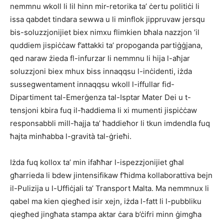
nemmnu wkoll li lil hinn mir-retorika ta’ ċertu politiċi li
issa qabdet tindara sewwa u li minflok jippruvaw jersqu
bis-soluzzjonijiet biex nimxu flimkien bħala nazzjon ’il
quddiem jispiċċaw f’attakki ta’ propoganda partiġġjana,
qed naraw żieda fl-infurzar li nemmnu li hija l-aħjar
soluzzjoni biex mhux biss innaqqsu l-inċidenti, iżda
sussegwentament innaqqsu wkoll l-iffullar fid-
Dipartiment tal-Emerġenza tal-Isptar Mater Dei u t-
tensjoni kbira fuq il-ħaddiema li xi mumenti jispiċċaw
responsabbli mill-ħajja ta’ ħaddieħor li tkun imdendla fuq
ħajta minħabba l-gravità tal-ġrieħi.
Iżda fuq kollox ta’ min ifaħħar l-ispezzjonijiet għal
għarrieda li bdew jintensifikaw f’ħidma kollaborattiva bejn
il-Pulizija u l-Uffiċjali ta’ Transport Malta. Ma nemmnux li
qabel ma kien qiegħed isir xejn, iżda l-fatt li l-pubbliku
qiegħed jingħata stampa aktar ċara b’ċifri minn ġimgħa