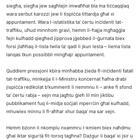
siegħa, siegħa jew sagħtejn imwaħħal bla ma tiċċaqqlaq
wara serbut karozzi jew li tispiċċa tittardja għal xi
appuntament. Wara l-istatistika ta’ ċertu inċidenti tat-
traffiku, uħud minnhom gravi, hemm il-ħajja mgħaġġla
fejn kulħadd qiegħed jipprova jġebbed il-ġurnata biex
forsi jlaħħaq il-lista twila ta’ qadi li jkun lesta – liema lista
lanqas tkun possibbli mingħajr appuntament.
Quddiem pressjoni kbira minħabba żieda fl-inċidenti fatali
tat-traffiku, minkejja li l-Ministru konċernat ħafna drabi
jispiċċa redikolat b’kummenti li nemmnu li – anke fi sfond
ta’ ċertu rabja – xejn ma jagħtu ġieħ lil min jiktibu
pubblikament fuq il-midja soċjali mperrċin għal kulħadd,
mhuwiex minnu li fl-aħħar xhur baqa’ ma sar xejn.
Hemm bżonn li nkomplu nxammru l-kmiem biex naħdmu
għal iktar sigurtà fit-toroq tagħna? Dażgur li baqa’ xi jsir u