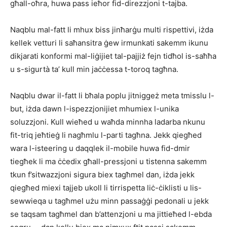
għall-oħra, huwa pass ieħor fid-direzzjoni t-tajba.
Naqblu mal-fatt li mhux biss jinħarġu multi rispettivi, iżda
kellek vetturi li saħansitra ġew irmunkati sakemm ikunu
dikjarati konformi mal-liġijiet tal-pajjiż fejn tidħol is-saħħa
u s-sigurtà ta’ kull min jaċċessa t-toroq tagħna.
Naqblu dwar il-fatt li bħala poplu jitniggeż meta tmisslu l-
but, iżda dawn l-ispezzjonijiet mhumiex l-unika
soluzzjoni. Kull wieħed u waħda minnha ladarba nkunu
fit-triq jeħtieġ li nagħmlu l-parti tagħna. Jekk qiegħed
wara l-isteering u daqqlek il-mobile huwa fid-dmir
tiegħek li ma ċċedix għall-pressjoni u tistenna sakemm
tkun f’sitwazzjoni sigura biex tagħmel dan, iżda jekk
qiegħed miexi tajjeb ukoll li tirrispetta liċ-ċiklisti u lis-
sewwieqa u tagħmel użu minn passaġġi pedonali u jekk
se taqsam tagħmel dan b’attenzjoni u ma jittieħed l-ebda