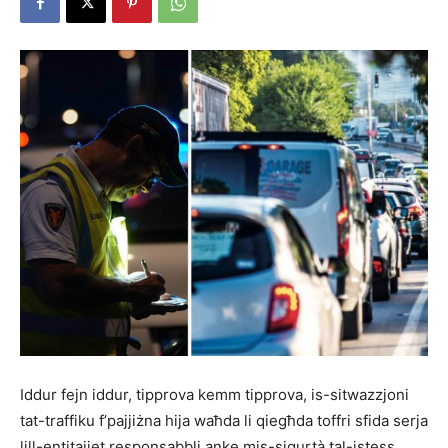
Iddur fejn iddur, tipprova kemm tipprova, is-sitwazzjoni
tat-traffiku f’pajjiżna hija waħda li qiegħda toffri sfida serja
lill-entitajiet responsabbli anke mis-sigurtà tal-istess