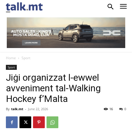
Home
Sport
Sport
Jiġi organizzat l-ewwel
avveniment tal-Walking
Hockey f’Malta
By
talk.mt
-
June 22, 2026
16
0