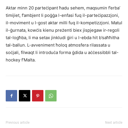
Aktar minn 20 parteċipant ħadu sehem, maqsumin f’erba’
timijiet, f’ambjent li poġġa l-enfasi fuq il-parteċipazzjoni,
il-moviment u l-gost aktar milli fuq il-kompetizzjoni. Matul
il-ġurnata, kowċis kienu preżenti biex jispjegaw ir-regoli
tal-logħba, li ma setax jinkludi ġiri u l-ebda hit b’saħħitha
tal-ballun. L-avveniment ħoloq atmosfera rilassata u
soċjali, filwaqt li introduċa forma ġdida u aċċessibbli tal-
hockey f’Malta.
Previous article
Next article