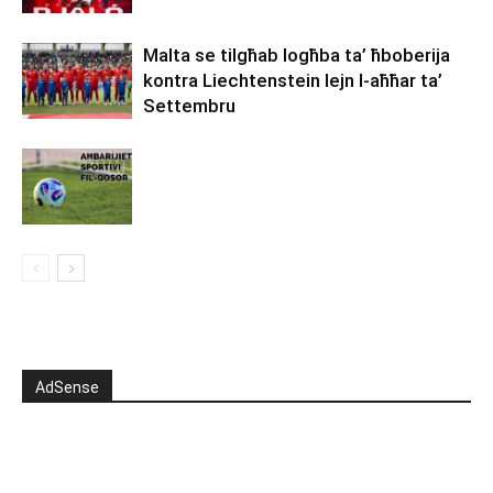
Malta se tilgħab logħba ta’ ħboberija
kontra Liechtenstein lejn l-aħħar ta’
Settembru
AdSense