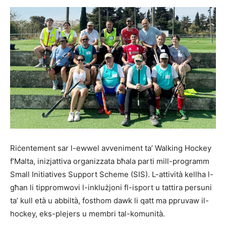
Riċentement sar l-ewwel avveniment ta’ Walking Hockey
f’Malta, inizjattiva organizzata bħala parti mill-programm
Small Initiatives Support Scheme (SIS). L-attività kellha l-
għan li tippromwovi l-inklużjoni fl-isport u tattira persuni
ta’ kull età u abbiltà, fosthom dawk li qatt ma ppruvaw il-
hockey, eks-plejers u membri tal-komunità.