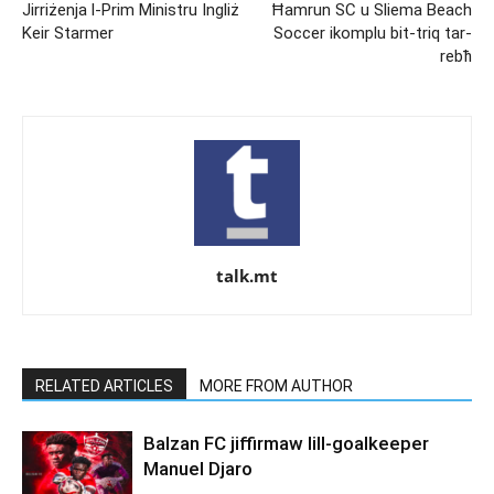
Jirriżenja l-Prim Ministru Ingliż
Ħamrun SC u Sliema Beach
Keir Starmer
Soccer ikomplu bit-triq tar-
rebħ
talk.mt
RELATED ARTICLES
MORE FROM AUTHOR
Balzan FC jiffirmaw lill-goalkeeper
Manuel Djaro