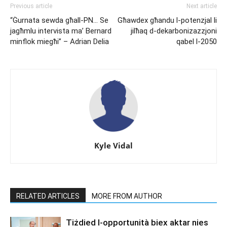
Previous article
Next article
“Ġurnata sewda għall-PN… Se
Għawdex għandu l-potenzjal li
jagħmlu intervista ma’ Bernard
jilħaq d-dekarbonizazzjoni
minflok miegħi” – Adrian Delia
qabel l-2050
Kyle Vidal
RELATED ARTICLES
MORE FROM AUTHOR
Tiżdied l-opportunità biex aktar nies