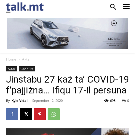
Home
Aktar
Aktar
Covid-19
Jinstabu 27 każ ta’ COVID-19
f’pajjiżna… Ifiqu 17-il persuna
By
Kyle Vidal
-
September 12, 2020
698
0