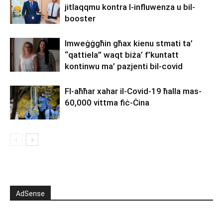
jitlaqqmu kontra l-influwenza u bil-
booster
Imweġġgħin għax kienu stmati ta’
“qattiela” waqt biża’ f’kuntatt
kontinwu ma’ pazjenti bil-covid
Fl-aħħar xahar il-Covid-19 ħalla mas-
60,000 vittma fiċ-Ċina
AdSense