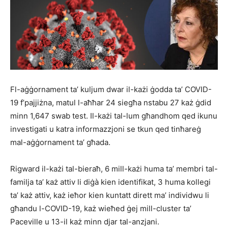
Fl-aġġornament ta’ kuljum dwar il-każi ġodda ta’ COVID-
19 f’pajjiżna, matul l-aħħar 24 siegħa nstabu 27 każ ġdid
minn 1,647 swab test. Il-każi tal-lum għandhom qed ikunu
investigati u katra informazzjoni se tkun qed tinħareġ
mal-aġġornament ta’ għada.
Rigward il-każi tal-bieraħ, 6 mill-każi huma ta’ membri tal-
familja ta’ każ attiv li diġà kien identifikat, 3 huma kollegi
ta’ każ attiv, każ ieħor kien kuntatt dirett ma’ individwu li
għandu l-COVID-19, każ wieħed ġej mill-cluster ta’
Paceville u 13-il każ minn djar tal-anzjani.