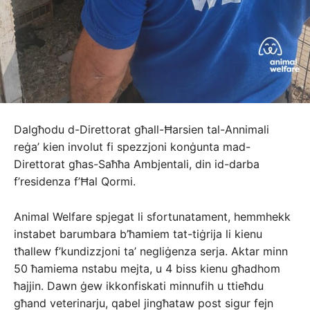
Dalgħodu d-Direttorat għall-Ħarsien tal-Annimali
reġa’ kien involut fi spezzjoni konġunta mad-
Direttorat għas-Saħħa Ambjentali, din id-darba
f’residenza f’Ħal Qormi.
Animal Welfare spjegat li sfortunatament, hemmhekk
instabet barumbara b’ħamiem tat-tiġrija li kienu
tħallew f’kundizzjoni ta’ negliġenza serja. Aktar minn
50 ħamiema nstabu mejta, u 4 biss kienu għadhom
ħajjin. Dawn ġew ikkonfiskati minnufih u ttieħdu
għand veterinarju, qabel jingħataw post sigur fejn