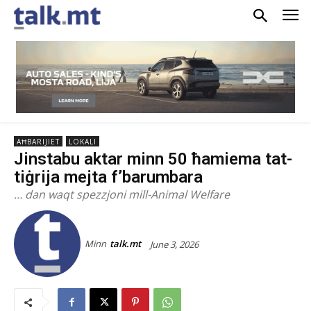
AĦBARIJIET
LOKALI
Jinstabu aktar minn 50 ħamiema tat-
tiġrija mejta f’barumbara
… dan waqt spezzjoni mill-Animal Welfare
Minn
talk.mt
June 3, 2026