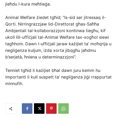
jieħdu l-kura meħtieġa.
Animal Welfare żiedet tgħid; “Is-sid ser jitressaq il-
Qorti. Nirringrazzjaw lid-Direttorat għas-Saħħa
Ambjentali tal-kollaborazzjoni kontinwa tiegħu, kif
ukoll lill-uffiċjali tal-Animal Welfare tax-xogħol siewi
tagħhom. Dawn l-uffiċjali jaraw każijiet ta’ moħqrija u
negliġenza kuljum, iżda xorta jibqgħu jaħdmu
b’serjetà, ħniena u determinazzjoni”.
Tenniet tgħid li każijiet bħal dawn juru kemm hu
importanti li kull suspett ta’ negliġenza jiġi rrappurtat
minnufih.