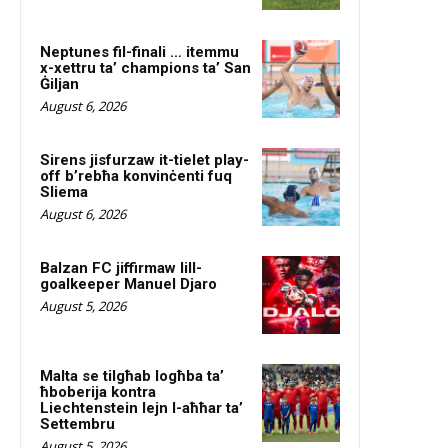
Neptunes fil-finali … itemmu
x-xettru ta’ champions ta’ San
Ġiljan
August 6, 2026
Sirens jisfurzaw it-tielet play-
off b’rebħa konvinċenti fuq
Sliema
August 6, 2026
Balzan FC jiffirmaw lill-
goalkeeper Manuel Djaro
August 5, 2026
Malta se tilgħab logħba ta’
ħboberija kontra
Liechtenstein lejn l-aħħar ta’
Settembru
August 5, 2026