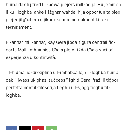
huma dak li jifred lill-aqwa plejers mill-bqija. Hu jemmen
li kull logħba, anke l-iżgħar waħda, hija opportunità biex
plejer jitgħallem u jikber kemm mentalment kif ukoll
teknikament.
Fl-aħħar mill-aħħar, Ray Gera jibqa’ figura ċentrali fid-
darts Malti, mhux biss bħala plejer iżda bħala vuċi ta’
esperjenza u kontinwità.
“Il-ħidma, id-dixxiplina u l-imħabba lejn il-logħba huma
dak li jwassluk għas-suċċess,” jgħid Gera, frażi li tiġbor
perfettament il-filosofija tiegħu u l-vjaġġ tiegħu fil-
logħba.