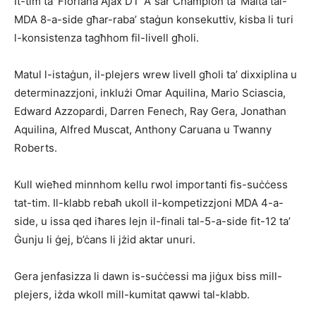
It-tim ta’ Floriana Ajax DT ‘A’ sar Champion ta’ Malta tal-
MDA 8-a-side għar-raba’ staġun konsekuttiv, kisba li turi
l-konsistenza tagħhom fil-livell għoli.
Matul l-istaġun, il-plejers wrew livell għoli ta’ dixxiplina u
determinazzjoni, inklużi Omar Aquilina, Mario Sciascia,
Edward Azzopardi, Darren Fenech, Ray Gera, Jonathan
Aquilina, Alfred Muscat, Anthony Caruana u Twanny
Roberts.
Kull wieħed minnhom kellu rwol importanti fis-suċċess
tat-tim. Il-klabb rebaħ ukoll il-kompetizzjoni MDA 4-a-
side, u issa qed iħares lejn il-finali tal-5-a-side fit-12 ta’
Ġunju li ġej, b’ċans li jżid aktar unuri.
Gera jenfasizza li dawn is-suċċessi ma jiġux biss mill-
plejers, iżda wkoll mill-kumitat qawwi tal-klabb.