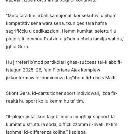
“Meta tara tim jirbaħ kampjonati konsekuttivi u jibqa’
kompetittiv sena wara sena, tkun qed tara ħafna
sagrifiċċju u dedikazzjoni. Hemm kumitat, seletturi u
plejers li jemmnu f’xulxin u jaħdmu bħala familja waħda,”
jgħid Gera.
Hu jirreferi b’mod partikolari għas-suċċess tal-klabb fl-
istaġun 2025–26, fejn Floriana Ajax komplew
jikkonfermaw id-dominanza tagħhom fid-darts Malti.
Skont Gera, id-darts tidher sport individwali, iżda fir-
realtà hu sport kollu kemm hu ta’ tim.
“Il-plejer jista’ jkun tajjeb, imma mingħajr sapport ta’
kumitat u struttura soda, diffiċli żżomm il-livell. It-tim
jagħmel id-differenza kollha,” jispjega.