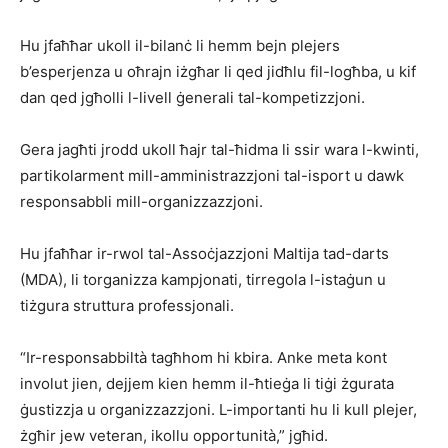
Hu jfaħħar ukoll il-bilanċ li hemm bejn plejers
b’esperjenza u oħrajn iżgħar li qed jidħlu fil-logħba, u kif
dan qed jgħolli l-livell ġenerali tal-kompetizzjoni.
Gera jagħti jrodd ukoll ħajr tal-ħidma li ssir wara l-kwinti,
partikolarment mill-amministrazzjoni tal-isport u dawk
responsabbli mill-organizzazzjoni.
Hu jfaħħar ir-rwol tal-Assoċjazzjoni Maltija tad-darts
(MDA), li torganizza kampjonati, tirregola l-istaġun u
tiżgura struttura professjonali.
“Ir-responsabbiltà tagħhom hi kbira. Anke meta kont
involut jien, dejjem kien hemm il-ħtieġa li tiġi żgurata
ġustizzja u organizzazzjoni. L-importanti hu li kull plejer,
żgħir jew veteran, ikollu opportunità,” jgħid.