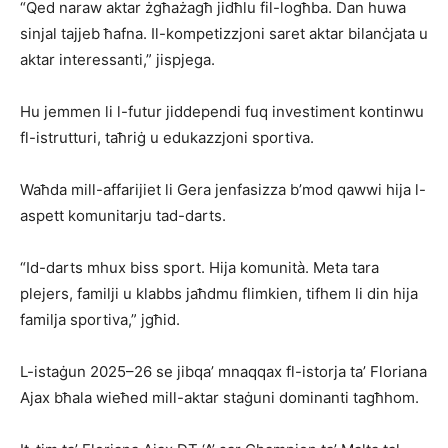
“Qed naraw aktar żgħażagħ jidħlu fil-logħba. Dan huwa
sinjal tajjeb ħafna. Il-kompetizzjoni saret aktar bilanċjata u
aktar interessanti,” jispjega.
Hu jemmen li l-futur jiddependi fuq investiment kontinwu
fl-istrutturi, taħriġ u edukazzjoni sportiva.
Waħda mill-affarijiet li Gera jenfasizza b’mod qawwi hija l-
aspett komunitarju tad-darts.
“Id-darts mhux biss sport. Hija komunità. Meta tara
plejers, familji u klabbs jaħdmu flimkien, tifhem li din hija
familja sportiva,” jgħid.
L-istaġun 2025–26 se jibqa’ mnaqqax fl-istorja ta’ Floriana
Ajax bħala wieħed mill-aktar staġuni dominanti tagħhom.