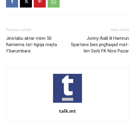
Previous article
Next article
Jinstabu aktar minn 50
Jonny iħalli lil Hamrun
ħamiema tat-tiġrija mejta
Spartans biex jingħaqad mat-
f’barumbara
tim Serb FK Novi Pazar
talk.mt