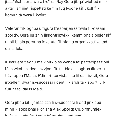
jissaħħaħ sena wara l-oħra, Ray Gera jibqa’ wieħed mill-
aktar ismijiet rispettati kemm fuq l-oche kif ukoll fil-
komunità wara l-kwinti.
Veteran fil-logħba u figura b’esperjenza twila fil-qasam
sportiv, Gera ilu snin jikkontribwixxi kemm bħala plejer kif
ukoll bħala persuna involuta fil-ħidma organizzattiva tad-
darts lokali.
Il-karriera tiegħu ma kinitx biss waħda ta’ parteċipazzjoni,
iżda wkoll ta’ dedikazzjoni fit-tul biex il-logħba tikber u
tiżviluppa f’Malta. F’din l-intervista li ta lil dan is-sit, Gera
jitkellem dwar is-suċċessi riċenti, l-isfidi tal-isport, u l-
futur tad-darts Malti.
Gera jibda billi jenfasizza li s-suċċessi li qed jinkisbu
minn klabbs bħal Floriana Ajax Sports Club mhumiex
każwali, iżda frott snin ta’ xogħol kontinwu.