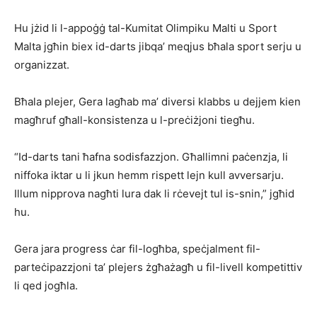
Hu jżid li l-appoġġ tal-Kumitat Olimpiku Malti u Sport
Malta jgħin biex id-darts jibqa’ meqjus bħala sport serju u
organizzat.
Bħala plejer, Gera lagħab ma’ diversi klabbs u dejjem kien
magħruf għall-konsistenza u l-preċiżjoni tiegħu.
“Id-darts tani ħafna sodisfazzjon. Għallimni paċenzja, li
niffoka iktar u li jkun hemm rispett lejn kull avversarju.
Illum nipprova nagħti lura dak li rċevejt tul is-snin,” jgħid
hu.
Gera jara progress ċar fil-logħba, speċjalment fil-
parteċipazzjoni ta’ plejers żgħażagħ u fil-livell kompetittiv
li qed jogħla.