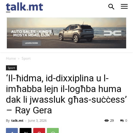
Home
Sport
Sport
‘Il-ħidma, id-dixxiplina u l-
imħabba lejn il-logħba huma
dak li jwassluk għas-suċċess’
– Ray Gera
By
talk.mt
-
June 3, 2026
29
0