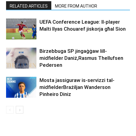
RELATED ARTICLES
MORE FROM AUTHOR
UEFA Conference League: Il-player
Malti Ilyas Chouaref jiskorja għal Sion
Birzebbuga SP jingaġġaw lill-
midfielder Daniż,Rasmus Thellufsen
Pedersen
Mosta jassiguraw is-servizzi tal-
midfielderBrażiljan Wanderson
Pinheiro Diniz