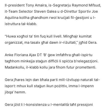
Il-president Tony Amaira, is-Segretarju Raymond Mifsud,
it-Team Selector Steven Galea u d-Direttur Sportiv Joe
Aquilina kollha għandhom rwol kruċjali fil-ġestjoni u l-
istruttura tal-klabb.
“Huwa xogħol ta’ tim fuq kull livell. Mingħajr kumitat
organizzat, ma tasalx għal dawn ir-riżultati,” jgħid Gera.
Anke Floriana Ajax DT ‘B’ ġew imfaħħra għall-ispirtu
tagħhom minkejja staġun diffiċli li spiċċa b’relegazzjoni.
Madankollu, il-klabb kollu jara fihom futur promettenti.
Gera jħares lejn dan bħala parti mill-iżvilupp naturali tal-
isport: mhux kull staġun ikun pożittiv, imma l-impenn
jibqa’ hemm.
Gera jżid li l-konsistenza u l-mentalità taħt pressjoni