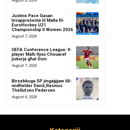
Justine Pace Gasan
tirrappreżenta lil Malta fil-
EuroHockey U21
Championship II Women 2026
August 7, 2026
UEFA Conference League: Il-
player Malti Ilyas Chouaref
jiskorja għal Sion
August 7, 2026
Birzebbuga SP jingaġġaw lill-
midfielder Daniż,Rasmus
Thellufsen Pedersen
August 6, 2026