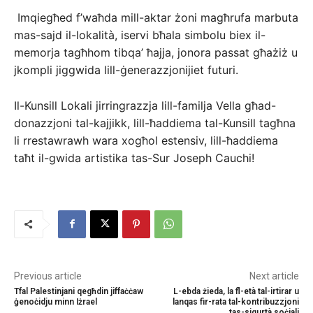
Imqiegħed f’waħda mill-aktar żoni magħrufa marbuta
mas-sajd il-lokalità, iservi bħala simbolu biex il-
memorja tagħhom tibqa’ ħajja, jonora passat għażiż u
jkompli jiggwida lill-ġenerazzjonijiet futuri.
Il-Kunsill Lokali jirringrazzja lill-familja Vella għad-
donazzjoni tal-kajjikk, lill-ħaddiema tal-Kunsill tagħna
li rrestawrawh wara xogħol estensiv, lill-ħaddiema
taħt il-gwida artistika tas-Sur Joseph Cauchi!
Previous article
Next article
Tfal Palestinjani qegħdin jiffaċċaw
L-ebda żieda, la fl-età tal-irtirar u
ġenoċidju minn Iżrael
lanqas fir-rata tal-kontribuzzjoni
tas-sigurtà soċjali