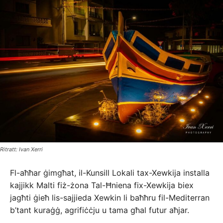
Ritratt: Ivan Xerri
Fl-aħħar ġimgħat, il-Kunsill Lokali tax-Xewkija installa
kajjikk Malti fiż-żona Tal-Ħniena fix-Xewkija biex
jagħti ġieħ lis-sajjieda Xewkin li baħħru fil-Mediterran
b’tant kuraġġ, agrifiċċju u tama għal futur aħjar.