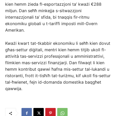
kien hemm żieda fl-esportazzjoni ta’ kważi €288
miljun. Dan seħħ minkejja s-sitwazzjoni
internazzjonali ta’ sfida, bi tnaqqis fir-ritmu
ekonomiku globali u t-tariffi imposti mill-Gvern
Amerikan.
Kważi kwart tat-tkabbir ekonomiku li seħħ kien dovut
għas-settur diġitali, mentri kien hemm titjib ukoll fl-
attività tas-servizzi professjonali u amministrattivi,
flimkien mas-servizzi finanzjarji. Dan filwaqt li kien
hemm kontribut qawwi ħafna mis-settur tal-lukandi u
ristoranti, frott it-tisħiħ tat-turiżmu, kif ukoll fis-settur
tal-ħwienet, fejn id-domanda domestika baqgħet
qawwija.