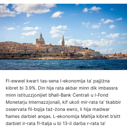
Fl-ewwel kwart tas-sena l-ekonomija ta’ pajjiżna
kibret bi 3.9%. Din hija rata akbar minn dik imbassra
minn istituzzjonijiet bħall-Bank Ċentrali u l-Fond
Monetarju Internazzjonali, kif ukoll mir-rata ta’ tkabbir
osservata fil-bqija taż-żona ewro, li hija madwar
ħames darbiet anqas. L-ekonomija Maltija kibret b’sitt
darbiet ir-rata fl-Italja u bi 13-il darba r-rata ta’