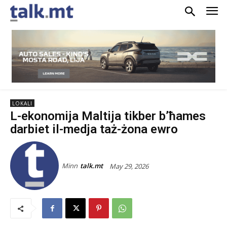
LOKALI
L-ekonomija Maltija tikber b’ħames
darbiet il-medja taż-żona ewro
Minn
talk.mt
May 29, 2026