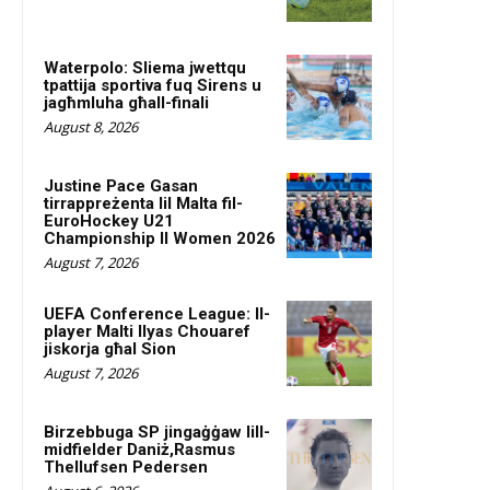
Waterpolo: Sliema jwettqu
tpattija sportiva fuq Sirens u
jagħmluha għall-finali
August 8, 2026
Justine Pace Gasan
tirrappreżenta lil Malta fil-
EuroHockey U21
Championship II Women 2026
August 7, 2026
UEFA Conference League: Il-
player Malti Ilyas Chouaref
jiskorja għal Sion
August 7, 2026
Birzebbuga SP jingaġġaw lill-
midfielder Daniż,Rasmus
Thellufsen Pedersen