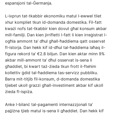
espansjoni tal-Ġermanja.
L-ixprun tat-tkabbir ekonomiku matul l-ewwel tliet
xhur kompliet tkun id-domanda domestika. Fil-fatt
kważi nofs tat-tkabbir kien dovut għal konsum akbar
mill-familji. Dan kien jirrifletti l-fatt li kien irreġistrat l-
ogħla ammont ta’ dħul għall-ħaddiema qatt osservat
fl-istorja. Dan hekk kif id-dħul tal-ħaddiema laħaq il-
figura rekord ta’ €2.8 biljun. Dan kien aktar minn 9%
akbar mill-ammont ta’ dħul osservat is-sena li
għaddiet, bi kwart taż-żieda tkun frott il-ftehim
kollettiv ġdid tal-ħaddiema tas-servizz pubbliku.
Barra mit-titjib fil-konsum, d-domanda domestika
tjiebet ukoll grazzi għall-investiment akbar kif ukoll
żieda fl-ispiża.
Anke l-bilanċ tal-pagamenti internazzjonali ta’
pajjiżna tjieb matul is-sena li għaddiet. Dan hekk kif