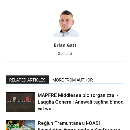
Brian Gatt
Ġurnalist
RELATED ARTICLES
MORE FROM AUTHOR
MAPFRE Middlesea plc torganizza l-
Laqgħa Ġenerali Annwali tagħha b’mod
virtwali
Reġjun Tramuntana u l-OASI
Foundation jippreżentaw Konferenza