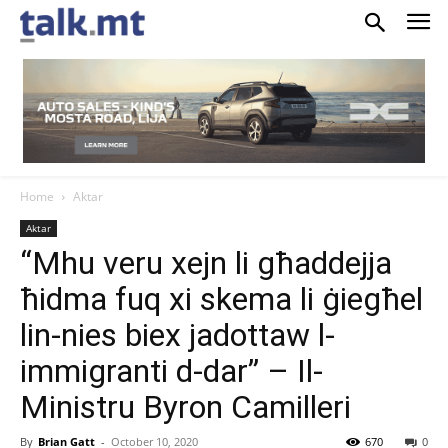
Home
Aktar
Aktar
“Mhu veru xejn li għaddejja
ħidma fuq xi skema li ġiegħel
lin-nies biex jadottaw l-
immigranti d-dar” – Il-
Ministru Byron Camilleri
By
Brian Gatt
-
October 10, 2020
670
0