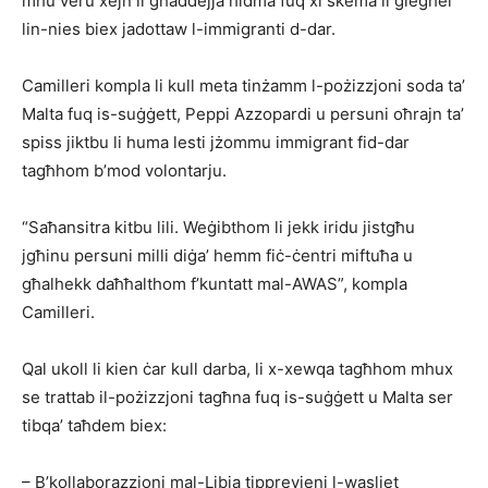
mhu veru xejn li għaddejja ħidma fuq xi skema li ġiegħel
lin-nies biex jadottaw l-immigranti d-dar.
Camilleri kompla li kull meta tinżamm l-pożizzjoni soda ta’
Malta fuq is-suġġett, Peppi Azzopardi u persuni oħrajn ta’
spiss jiktbu li huma lesti jżommu immigrant fid-dar
tagħhom b’mod volontarju.
“Saħansitra kitbu lili. Weġibthom li jekk iridu jistgħu
jgħinu persuni milli diġa’ hemm fiċ-ċentri miftuħa u
għalhekk daħħalthom f’kuntatt mal-AWAS”, kompla
Camilleri.
Qal ukoll li kien ċar kull darba, li x-xewqa tagħhom mhux
se trattab il-pożizzjoni tagħna fuq is-suġġett u Malta ser
tibqa’ taħdem biex:
– B’kollaborazzjoni mal-Libja tipprevjeni l-wasliet