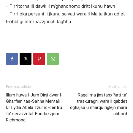
– Tirritorna lil dawk li m’għandhomx dritt ikunu hawn
– Tirriloka persuni li jkunu salvati wara li Malta tkun qdiet
l-obbligi internazzjonali tagħha
Previous article
Next article
Illum huwa l-Jum Dinji dwar l-
Raġel ma jinstabx ħati ta’
Għarfien tas-Saħħa Mentali –
traskuraġni wara li qabdet
Dr Lydia Abela żżur iċ-ċentru
dgħajsa u nħarqu riġlejn mara
ta’ servizzi tal-Fondazzjoni
abbord
Richmond