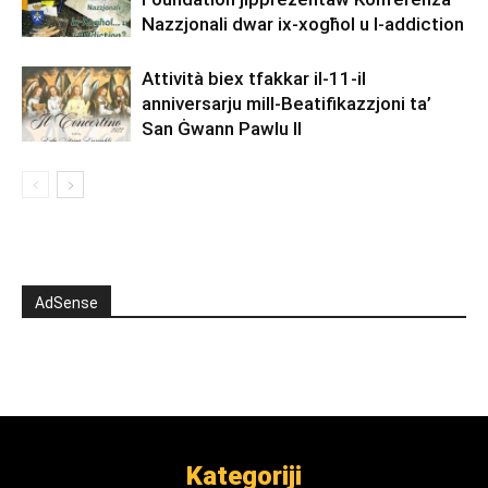
Nazzjonali dwar ix-xogħol u l-addiction
Attività biex tfakkar il-11-il
anniversarju mill-Beatifikazzjoni ta’
San Ġwann Pawlu II
AdSense
Kategoriji