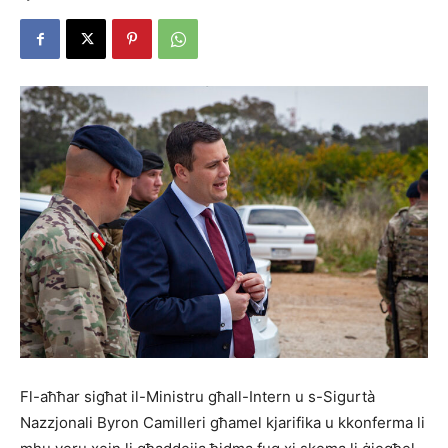
Fl-aħħar sigħat il-Ministru għall-Intern u s-Sigurtà
Nazzjonali Byron Camilleri għamel kjarifika u kkonferma li