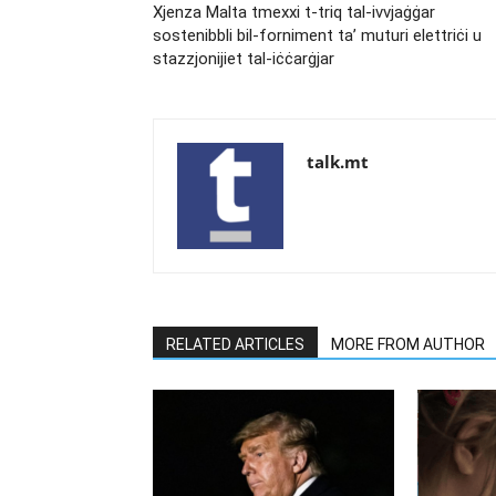
Xjenza Malta tmexxi t-triq tal-ivvjaġġar
sostenibbli bil-forniment ta’ muturi elettriċi u
stazzjonijiet tal-iċċarġjar
talk.mt
RELATED ARTICLES
MORE FROM AUTHOR