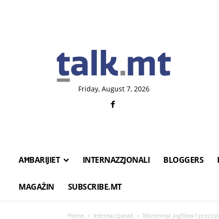
Friday, August 7, 2026
AĦBARIJIET
INTERNAZZJONALI
BLOGGERS
MAGAŻIN
SUBSCRIBE.MT
Home
Internazzjonali
Mistennija jogħlew l-prezzijie