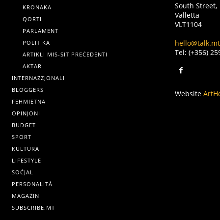
South Street,
KRONAKA
Valletta
QORTI
VLT1104
PARLAMENT
hello@talk.mt
POLITIKA
Tel: (+356) 2
ARTIKLI MIS-SIT PREĊEDENTI
AKTAR
INTERNAZZJONALI
BLOGGERS
Website
ArtH
FEHMIETNA
OPINJONI
BUDGET
SPORT
KULTURA
LIFESTYLE
SOĊJAL
PERSONALITÀ
MAGAŻIN
SUBSCRIBE.MT