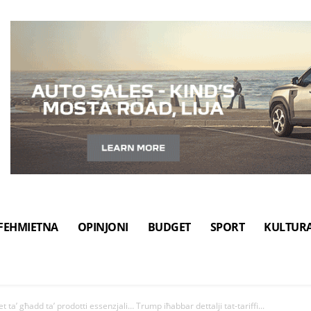
FEHMIETNA
OPINJONI
BUDGET
SPORT
KULTUR
t ta’ għadd ta’ prodotti essenzjali… Trump iħabbar dettalji tat-tariffi...