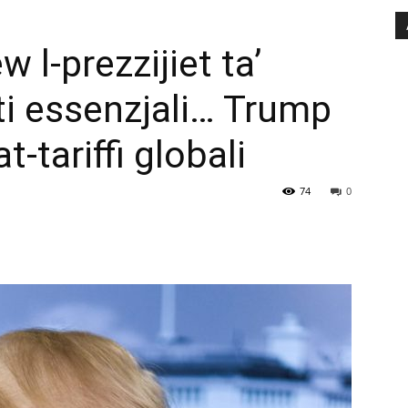
 l-prezzijiet ta’
ti essenzjali… Trump
t-tariffi globali
74
0