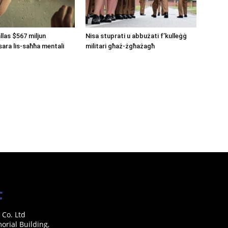
llas $567 miljun
Nisa stuprati u abbużati f’kulleġġ
ara lis-saħħa mentali
militari għaż-żgħażagħ
 Co. Ltd
rial Building,