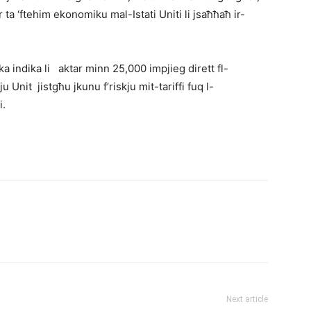
 ta ‘ftehim ekonomiku mal-Istati Uniti li jsaħħaħ ir-
ka indika li aktar minn 25,000 impjieg dirett fl-
u Unit jistgħu jkunu f’riskju mit-tariffi fuq l-
i.
Next article