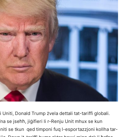
i Uniti, Donald Trump żvela dettali tat-tariffi globali.
na se jseħħ, jiġifieri li r-Renju Unit mhux se kun
 Uniti se tkun qed timponi fuq l-esportazzjoni kollha tar-