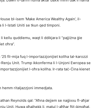
l-mija. Dawn it-tariffi huma aktar baxxi minn dak li ħafna
te House bl-isem ‘Make America Wealthy Again’, il-
a li l-Istati Uniti se tkun qed timponi.
i kellu quddiemu, waqt li ddikjara li “pajjiżna ġie
et oħra”.
 ’25 fil-mija fuq l-importazzjonijiet kollha tal-karozzi
ar-Renju Unit. Trump ikkonferma li l-Unjoni Ewropea se
l-importazzjonijiet l-oħra kollha. Ir-rata taċ-Ċina kienet
un hemm ritaljazzjoni immedjata.
than Reynolds qal: “Aħna dejjem se naġixxu fl-aħjar
nju Unit. Huwa għalhekk li, matul l-aħħar ftit ġimgħat,