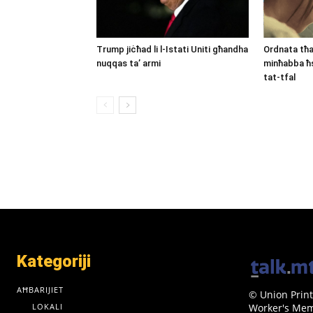
Trump jiċħad li l-Istati Uniti għandha
Ordnata tħa
nuqqas ta’ armi
minħabba ħs
tat-tfal
Kategoriji
AĦBARIJIET
© Union Print
LOKALI
Worker's Memo