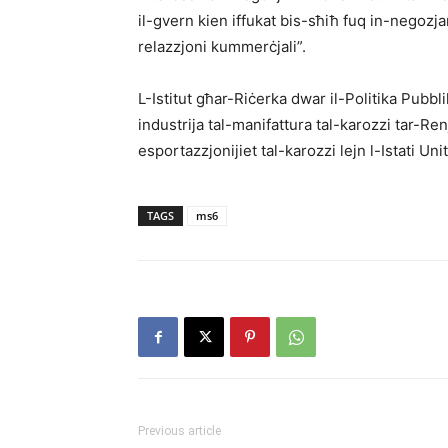
il-gvern kien iffukat bis-sħiħ fuq in-negozjar
relazzjoni kummerċjali”.
L-Istitut għar-Riċerka dwar il-Politika Pubbli
industrija tal-manifattura tal-karozzi tar-Renj
esportazzjonijiet tal-karozzi lejn l-Istati Unit
TAGS
ms6
Previous article