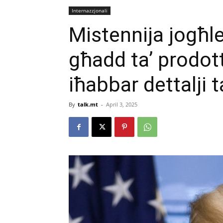
Internazzjonali
Mistennija jogħlew
għadd ta’ prodot
iħabbar dettalji ta
By
talk.mt
-
April 3, 2025