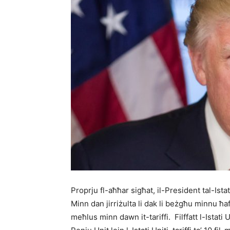
Proprju fl-aħħar sigħat, il-President tal-Istat
Minn dan jirriżulta li dak li beżgħu minnu ħaf
meħlus minn dawn it-tariffi. Filffatt l-Istati