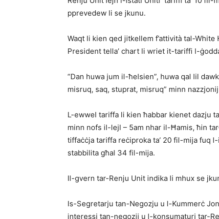
Renju Unit lejn l-Istati Uniti tariffi ta’ 10 fi
pprevedew li se jkunu.
Waqt li kien qed jitkellem f’attività tal-Whi
President tella’ chart li wriet it-tariffi l-ġodd
“Dan huwa jum il-ħelsien”, huwa qal lil dawk l
misruq, saq, stuprat, misruq” minn nazzjoniji
L-ewwel tariffa li kien ħabbar kienet dazju ta
minn nofs il-lejl – 5am nhar il-Ħamis, ħin t
tiffaċċja tariffa reċiproka ta’ 20 fil-mija fuq 
stabbilita għal 34 fil-mija.
Il-gvern tar-Renju Unit indika li mhux se jk
Is-Segretarju tan-Negozju u l-Kummerċ Jona
interessi tan-negozji u l-konsumaturi tar-Re