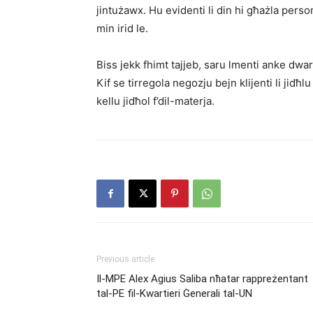
jintużawx. Hu evidenti li din hi għażla perso
min irid le.
Biss jekk fhimt tajjeb, saru lmenti anke dwar 
Kif se tirregola negozju bejn klijenti li jidħ
kellu jidħol f’dil-materja.
Previous article
Il-MPE Alex Agius Saliba nħatar rappreżentant
tal-PE fil-Kwartieri Ġenerali tal-UN