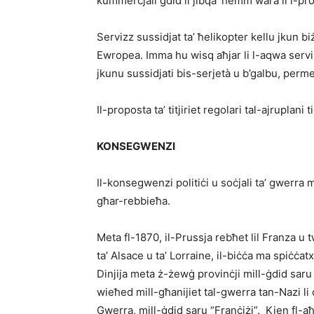
kummerċjali ġdid li jibqa’ hemm wara li l-proġ
Servizz sussidjat ta’ ħelikopter kellu jkun bi
Ewropea. Imma hu wisq aħjar li l-aqwa serv
jkunu sussidjati bis-serjetà u b’galbu, perm
Il-proposta ta’ titjiriet regolari tal-ajruplan
KONSEGWENZI
Il-konsegwenzi politiċi u soċjali ta’ gwerra
għar-rebbieħa.
Meta fl-1870, il-Prussja rebħet lil Franza u 
ta’ Alsace u ta’ Lorraine, il-biċċa ma spiċ
Dinjija meta ż-żewġ provinċji mill-ġdid saru 
wieħed mill-għanijiet tal-gwerra tan-Nazi l
Gwerra, mill-ġdid saru “Franċiżi”. Kien fl-a