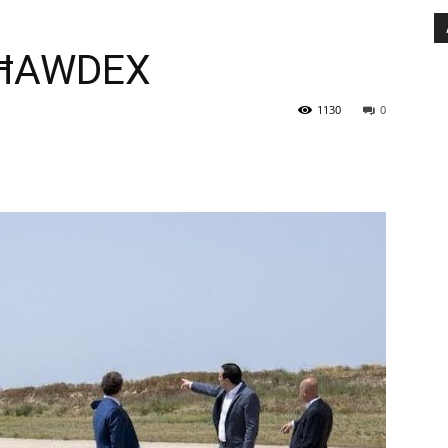
GĦAWDEX
1130
0