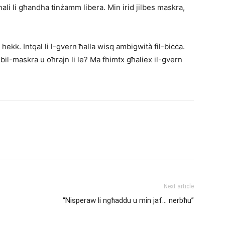
nali li għandha tinżamm libera. Min irid jilbes maskra,
hekk. Intqal li l-gvern ħalla wisq ambigwità fil-biċċa.
lu bil-maskra u oħrajn li le? Ma fhimtx għaliex il-gvern
Next article
“Nisperaw li ngħaddu u min jaf… nerbħu”