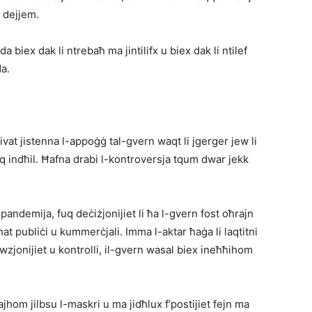
l dejjem.
da biex dak li ntrebaħ ma jintilifx u biex dak li ntilef
a.
rivat jistenna l-appoġġ tal-gvern waqt li jgerger jew li
 indħil. Ħafna drabi l-kontroversja tqum dwar jekk
.
andemija, fuq deċiżjonijiet li ħa l-gvern fost oħrajn
ħat publiċi u kummerċjali. Imma l-aktar ħaġa li laqtitni
wzjonijiet u kontrolli, il-gvern wasal biex ineħħihom
jhom jilbsu l-maskri u ma jidħlux f’postijiet fejn ma