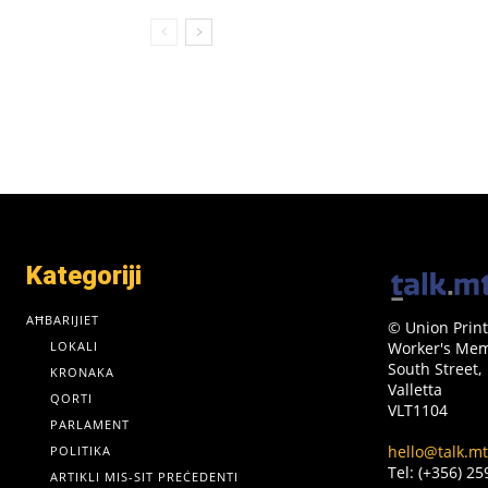
Kategoriji
AĦBARIJIET
© Union Print
LOKALI
Worker's Memo
South Street,
KRONAKA
Valletta
QORTI
VLT1104
PARLAMENT
hello@talk.mt
POLITIKA
Tel: (+356) 2
ARTIKLI MIS-SIT PREĊEDENTI