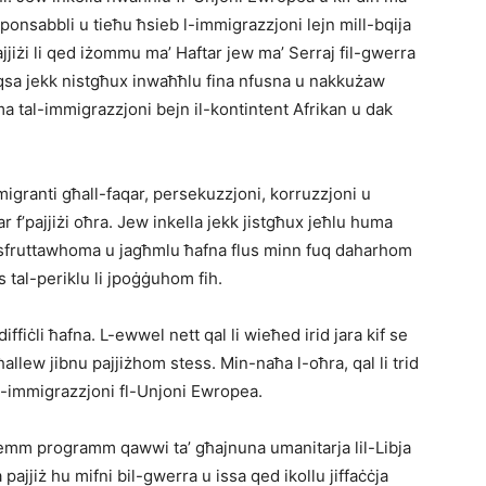
esponsabbli u tieħu ħsieb l-immigrazzjoni lejn mill-bqija
ajjiżi li qed iżommu ma’ Haftar jew ma’ Serraj fil-gwerra
taqsa jekk nistgħux inwaħħlu fina nfusna u nakkużaw
ma tal-immigrazzjoni bejn il-kontintent Afrikan u dak
igranti għall-faqar, persekuzzjoni, korruzzjoni u
r f’pajjiżi oħra. Jew inkella jekk jistgħux jeħlu huma
isfruttawhoma u jagħmlu ħafna flus minn fuq daharhom
as tal-periklu li jpoġġuhom fih.
 diffiċli ħafna. L-ewwel nett qal li wieħed irid jara kif se
itħallew jibnu pajjiżhom stess. Min-naħa l-oħra, qal li trid
all-immigrazzjoni fl-Unjoni Ewropea.
hemm programm qawwi ta’ għajnuna umanitarja lil-Libja
a pajjiż hu mifni bil-gwerra u issa qed ikollu jiffaċċja