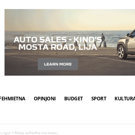
FEHMIETNA
OPINJONI
BUDGET
SPORT
KULTUR
u żgur li Malta waħedha ma tistax...