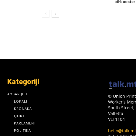
bil-booster
Kategoriji
AĦBARIJIET
© Union Print
LOKALI
Worker's Memo
South Street,
KRONAKA
Valletta
QORTI
VLT1104
PARLAMENT
hello@talk.mt
POLITIKA