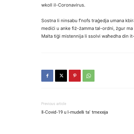
wkoll il-Coronavirus.
Sostna li ninsabu f’nofs traġedja umana kbir
mediċi u anke fiż-żamma tal-ordni, żgur ma tis
Malta tiġi mistennija li ssolvi waħedha din 
Previous article
Il-Covid-19 u l-mudelli ta’ tmexxija