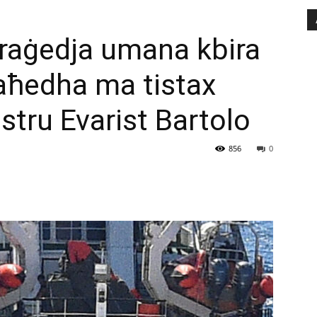
traġedja umana kbira
waħedha ma tistax
istru Evarist Bartolo
856
0