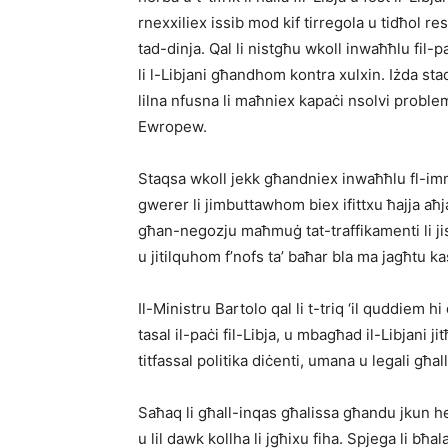
rnexxiliex issib mod kif tirregola u tidħol r
tad-dinja. Qal li nistgħu wkoll inwaħħlu fil-p
li l-Libjani għandhom kontra xulxin. Iżda s
lilna nfusna li maħniex kapaċi nsolvi proble
Ewropew.
Staqsa wkoll jekk għandniex inwaħħlu fl-imm
gwerer li jimbuttawhom biex ifittxu ħajja aħja
għan-negozju maħmuġ tat-traffikamenti li j
u jitilquhom f’nofs ta’ baħar bla ma jagħtu k
Il-Ministru Bartolo qal li t-triq ‘il quddiem hi
tasal il-paċi fil-Libja, u mbagħad il-Libjani j
titfassal politika diċenti, umana u legali għ
Saħaq li għall-inqas għalissa għandu jkun 
u lil dawk kollha li jgħixu fiha. Spjega li bħal