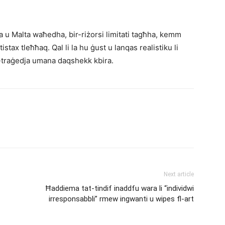
a u Malta waħedha, bir-riżorsi limitati tagħha, kemm
tax tleħħaq. Qal li la hu ġust u lanqas realistiku li
it-traġedja umana daqshekk kbira.
Next article
Ħaddiema tat-tindif inaddfu wara li “individwi
irresponsabbli” rmew ingwanti u wipes fl-art