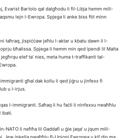
j, Evarist Bartolo qal dalgħodu li fil-Libja hemm mill-
qsmu lejn l-Ewropa. Spjega li anke biss ftit minn
ni taħraq, jispiċċaw jeħlu l-aktar u kbatu dawn li l-
proprju bħalissa. Spjega li hemm min qed ipendi lil Malta
 jegħrqu elef ta’ nies, meta huma t-traffikanti tal-
l-Ewropa.
mmigranti għal dak kollu li qed jiġru u jinfexx fi
lub u l-irjus.
nqas l-immigranti. Saħaq li hu faċli li ninfexxu nwaħħlu
 ibati.
-NATO li neħħa lil Gaddafi u ġie jaqa’ u jqum mill-
ibjani. Jew inkella nwaħħlu fl-Unjoni Ewropea u kif din ma