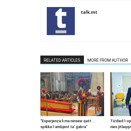
talk.mt
RELATED ARTICLES
MORE FROM AUTHOR
“Esperjenza li ma ninsew qatt …
Tiżdied l-o
spikka l-ambjent ta’ ġabra”
nies jitlaqq