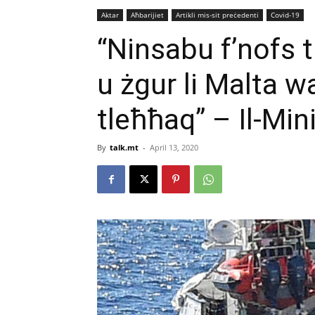
Aktar
Aħbarijiet
Artikli mis-sit preċedenti
Covid-19
“Ninsabu f’nofs 
u żgur li Malta 
tleħħaq” – Il-Min
By
talk.mt
-
April 13, 2020