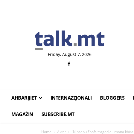
Friday, August 7, 2026
AĦBARIJIET
INTERNAZZJONALI
BLOGGERS
MAGAŻIN
SUBSCRIBE.MT
Home
Aktar
“Ninsabu f’nofs traġedja umana kbira 