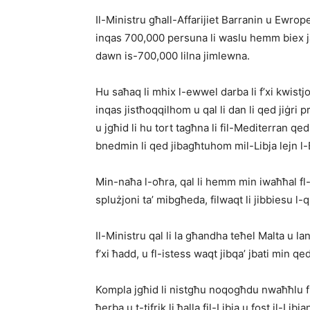
Il-Ministru għall-Affarijiet Barranin u Ewrope
inqas 700,000 persuna li waslu hemm biex ja
dawn is-700,000 lilna jimlewna.
Hu saħaq li mhix l-ewwel darba li f’xi kwistjo
inqas jistħoqqilhom u qal li dan li qed jiġri 
u jgħid li hu tort tagħna li fil-Mediterran qed
bnedmin li qed jibagħtuhom mil-Libja lejn 
Min-naħa l-oħra, qal li hemm min iwaħħal fl-i
splużjoni ta’ mibgħeda, filwaqt li jibbiesu l-q
Il-Ministru qal li la għandha teħel Malta u la
f’xi ħadd, u fl-istess waqt jibqa’ jbati min qed
Kompla jgħid li nistgħu noqogħdu nwaħħlu fin
ħerba u t-tifrik li ħalla fil-Libja u fost il-L