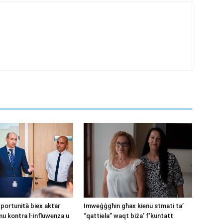
pportunità biex aktar
Imweġġgħin għax kienu stmati ta’
mu kontra l-influwenza u
“qattiela” waqt biża’ f’kuntatt