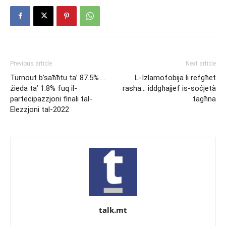
Previous article
Next article
Turnout b’saħħtu ta’ 87.5% …
L-Iżlamofobija li refgħet
żieda ta’ 1.8% fuq il-
rasha… iddgħajjef is-soċjetà
parteċipazzjoni finali tal-
tagħna
Elezzjoni tal-2022
talk.mt