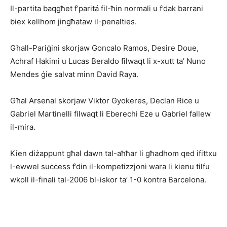
Il-partita baqgħet f’pa­ritá fil-ħin normali u f’dak barrani
biex kellhom jin­għataw il-penalties.
Għall-Pariġini skorjaw Goncalo Ramos, Desire Doue,
Achraf Hakimi u Lucas Beraldo filwaqt li x-xutt ta’ Nuno
Mendes ġie salvat minn David Raya.
Għal Arsenal skorjaw Viktor Gyokeres, Declan Rice u
Gabriel Martinelli filwaqt li Eberechi Eze u Gabriel fal­lew
il-mira.
Kien diżappunt għal dawn tal-aħħar li għadhom qed ifittxu
l-ewwel suċċess f’din il-kompetizzjoni wa­ra li kienu tilfu
wkoll il-finali tal-2006 bl-iskor ta’ 1-0 kontra Barcelona.