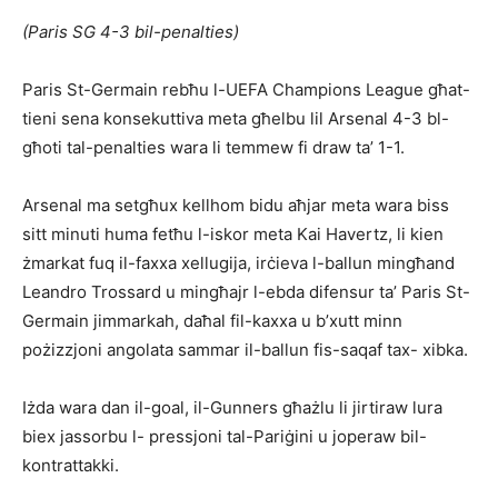
(Paris SG 4-3 bil-penalties)
Paris St-Germain rebħu l-UEFA Champions League għat-
tieni sena konsekuttiva meta għelbu lil Arsenal 4-3 bl-
għoti tal-penalties wara li temmew fi draw ta’ 1-1.
Arsenal ma setgħux kel­lhom bidu aħjar meta wara biss
sitt minuti huma fetħu l-iskor meta Kai Havertz, li kien
żmarkat fuq il-faxxa xellugija, irċieva l-ballun mingħand
Lean­dro Trossard u mingħajr l-ebda difensur ta’ Paris St-
Germain jimmarkah, da­ħal fil-kaxxa u b’xutt minn
pożizzjoni angolata sammar il-ballun fis-saqaf tax- xibka.
Iżda wara dan il-goal, il-Gunners għażlu li jirtiraw lura
biex jassorbu l- pressjoni tal-Pariġini u jo­peraw bil-
kontrattakki.