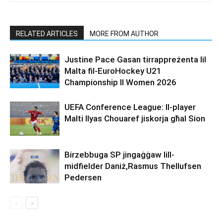
RELATED ARTICLES
MORE FROM AUTHOR
Justine Pace Gasan tirrappreżenta lil
Malta fil-EuroHockey U21
Championship II Women 2026
UEFA Conference League: Il-player
Malti Ilyas Chouaref jiskorja għal Sion
Birzebbuga SP jingaġġaw lill-
midfielder Daniż,Rasmus Thellufsen
Pedersen