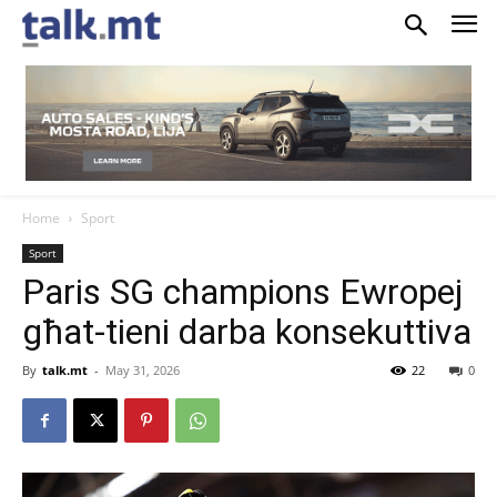
Home
Sport
Sport
Paris SG champions Ewropej
għat-tieni darba konsekuttiva
By
talk.mt
-
May 31, 2026
22
0