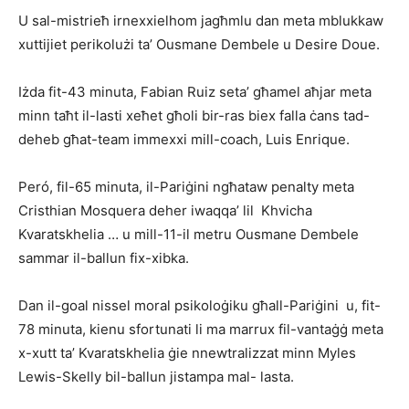
U sal-mistrieħ irnexxielhom jagħmlu dan meta mblukkaw
xuttijiet periko­lużi ta’ Ousmane Dembele u Desire Doue.
Iżda fit-43 minuta, Fabian Ruiz seta’ għamel aħjar meta
minn taħt il-lasti xeħet għoli bir-ras biex falla ċans tad-
deheb għat-team immexxi mill-coach, Luis Enrique.
Peró, fil-65 minuta, il-Pariġini ngħataw penalty meta
Cristhian Mosquera deher iwaqqa’ lil Khvicha
Kvaratskhelia … u mill-11-il metru Ousmane Dembele
sammar il-ballun fix-xibka.
Dan il-goal nissel moral psikoloġiku għall-Pariġini u, fit-
78 minuta, kienu sfortunati li ma marrux fil-vantaġġ meta
x-xutt ta’ Kvaratskhelia ġie nnewtralizzat minn Myles
Lewis-Skelly bil-ballun jistampa mal- lasta.